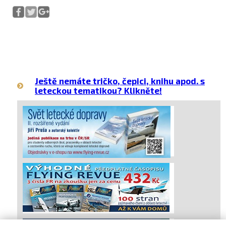
Ještě nemáte tričko, čepici, knihu apod. s
leteckou tematikou? Klikněte!