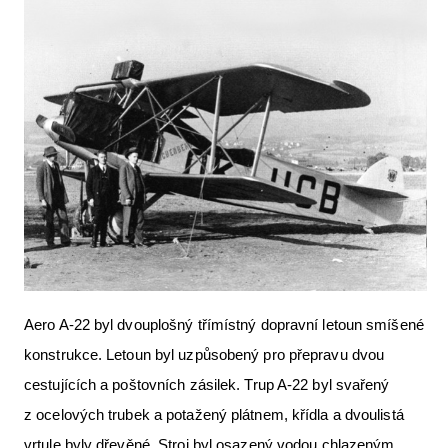
Aero A-22 byl dvouplošný třímístný dopravní letoun smíšené
konstrukce. Letoun byl uzpůsobený pro přepravu dvou
cestujících a poštovních zásilek. Trup A-22 byl svařený
z ocelových trubek a potažený plátnem, křídla a dvoulistá
vrtule byly dřevěné. Stroj byl osazený vodou chlazeným