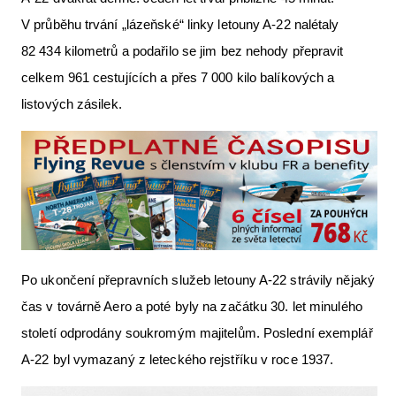
V průběhu trvání „lázeňské“ linky letouny A-22 nalétaly
82 434 kilometrů a podařilo se jim bez nehody přepravit
celkem 961 cestujících a přes 7 000 kilo balíkových a
listových zásilek.
Po ukončení přepravních služeb letouny A-22 strávily nějaký
čas v továrně Aero a poté byly na začátku 30. let minulého
století odprodány soukromým majitelům. Poslední exemplář
A-22 byl vymazaný z leteckého rejstříku v roce 1937.