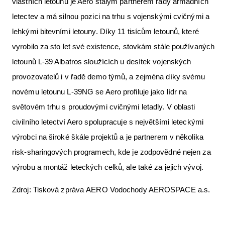
vlastních letounů je Aero stálým partnerem řady armádních
letectev a má silnou pozici na trhu s vojenskými cvičnými a
lehkými bitevními letouny. Díky 11 tisícům letounů, které
vyrobilo za sto let své existence, stovkám stále používaných
letounů L-39 Albatros sloužících u desítek vojenských
provozovatelů i v řadě demo týmů, a zejména díky svému
novému letounu L-39NG se Aero profiluje jako lídr na
světovém trhu s proudovými cvičnými letadly. V oblasti
civilního letectví Aero spolupracuje s největšími leteckými
výrobci na široké škále projektů a je partnerem v několika
risk-sharingových programech, kde je zodpovědné nejen za
výrobu a montáž leteckých celků, ale také za jejich vývoj.
Zdroj: Tisková zpráva AERO Vodochody AEROSPACE a.s.