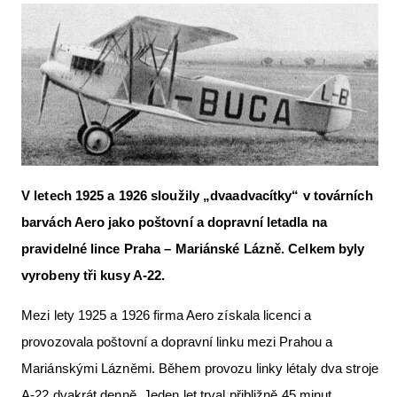
Letecká videa
Aktuální FR + archiv
Letecká muzea
VFR Communication app
The SAFE Guide app
V letech 1925 a 1926 sloužily „dvaadvacítky“ v továrních
Nabídky práce v letectví
barvách Aero jako poštovní a dopravní letadla na
Inzerujte s námi
pravidelné lince Praha – Mariánské Lázně. Celkem byly
E-SHOP
vyrobeny tři kusy A-22.
Mezi lety 1925 a 1926 firma Aero získala licenci a
provozovala poštovní a dopravní linku mezi Prahou a
Mariánskými Lázněmi. Během provozu linky létaly dva stroje
A-22 dvakrát denně. Jeden let trval přibližně 45 minut.