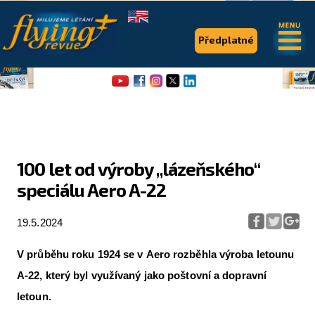
.
.
Předplatné
100 let od výroby „lázeňského“
speciálu Aero A-22
Flying Revue
Články
19.5.2024
Expedice
V
průběhu roku 1924 se v Aero rozběhla výroba letounu
Pro piloty
A-22, který byl využívaný jako poštovní a dopravní
letoun.
Série & speciály