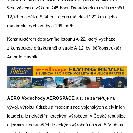
šestiválcem o výkonu 245 koní. Dvaadvacítka měla rozpětí
12,78 m a délku 8,34 m. Letoun měl dolet 320 km a jeho
maximální rychlost byla 199 km/h.
Konstruktérem dopravního letounu A-22, který vycházel
z konstrukce průzkumného stroje A-12, byl šéfkonstruktér
Antonín Husník.
AERO Vodochody AEROSPACE
a.s. se zaměřuje na
vývoj, výrobu, údržbu a modernizace vojenských a civilních
letadel a je největším leteckým výrobcem v České republice
a jedním z nejstarších leteckých výrobců na světě. V oblasti