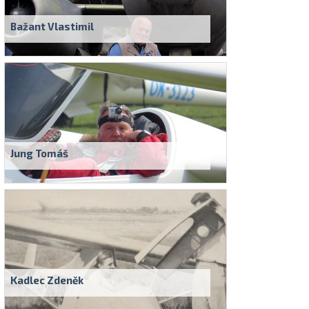
Letecká videa
Bažant Vlastimil
Aktuální FR + archiv
Letecká muzea
VFR Communication app
The SAFE Guide app
Nabídky práce v letectví
Jung Tomáš
Inzerujte s námi
E-SHOP
Kadlec Zdeněk