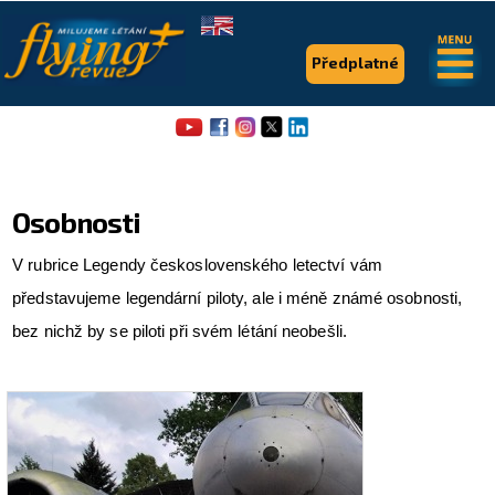
.
.
Předplatné
Osobnosti
V rubrice Legendy československého letectví vám
představujeme legendární piloty, ale i méně známé osobnosti,
Flying Revue
bez nichž by se piloti při svém létání neobešli.
Články
Expedice
Pro piloty
Série & speciály