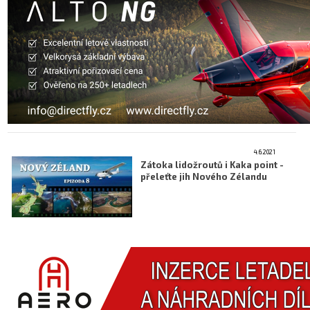
4.6.2021
Zátoka lidožroutů i Kaka point -
přeleťte jih Nového Zélandu