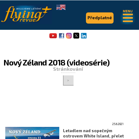
.
.
Předplatné
Nový Zéland 2018 (videosérie)
Stránkování
>
Flying Revue
Články
Expedice
Pro piloty
25.6.2021
Letadlem nad sopečným
Série & speciály
ostrovem White Island, přelet