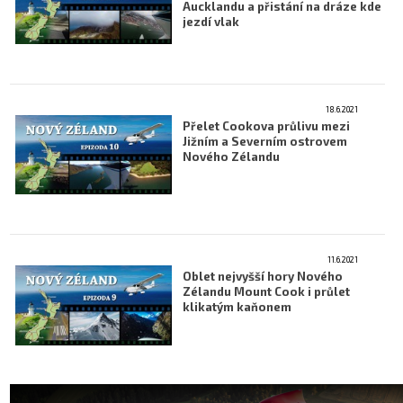
Aucklandu a přistání na dráze kde
Letecká videa
jezdí vlak
Aktuální FR + archiv
Letecká muzea
18.6.2021
Přelet Cookova průlivu mezi
VFR Communication app
Jižním a Severním ostrovem
Nového Zélandu
The SAFE Guide app
Nabídky práce v letectví
Inzerujte s námi
11.6.2021
E-SHOP
Oblet nejvyšší hory Nového
Zélandu Mount Cook i průlet
klikatým kaňonem