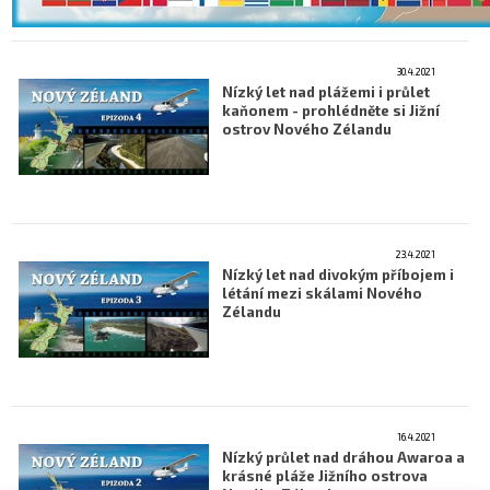
30.4.2021
Nízký let nad plážemi i průlet
kaňonem - prohlédněte si Jižní
ostrov Nového Zélandu
23.4.2021
Nízký let nad divokým příbojem i
létání mezi skálami Nového
Zélandu
16.4.2021
Nízký průlet nad dráhou Awaroa a
krásné pláže Jižního ostrova