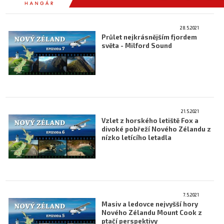
28.5.2021
Průlet nejkrásnějším fjordem
světa - Milford Sound
21.5.2021
Vzlet z horského letiště Fox a
divoké pobřeží Nového Zélandu z
nízko letícího letadla
7.5.2021
Masiv a ledovce nejvyšší hory
Nového Zélandu Mount Cook z
ptačí perspektivy