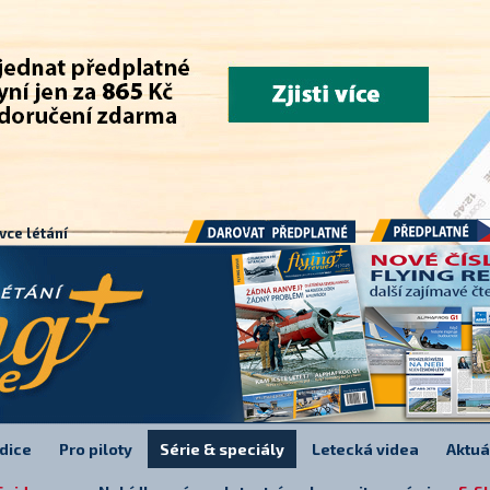
.
vce létání
Předplatné
Darovat předplatné
dice
Pro piloty
Série & speciály
Letecká videa
Aktuá