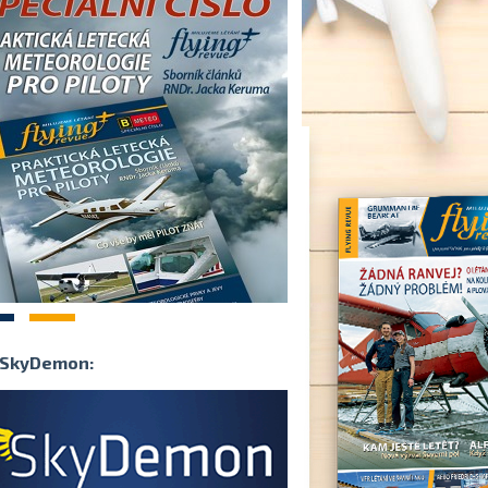
2
SkyDemon: