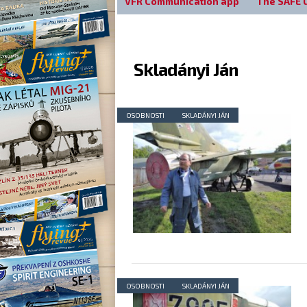
VFR Communication app
The SAFE 
Skladányi Ján
OSOBNOSTI
SKLADÁNYI JÁN
OSOBNOSTI
SKLADÁNYI JÁN