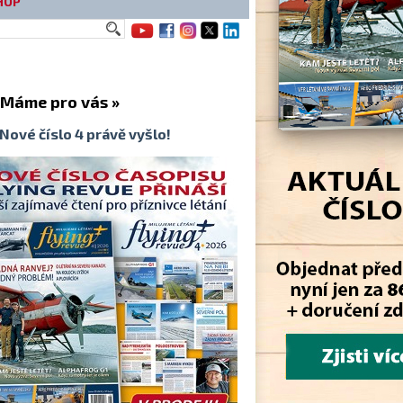
HOP
me pro vás »
Nové číslo 4 právě vyšlo!