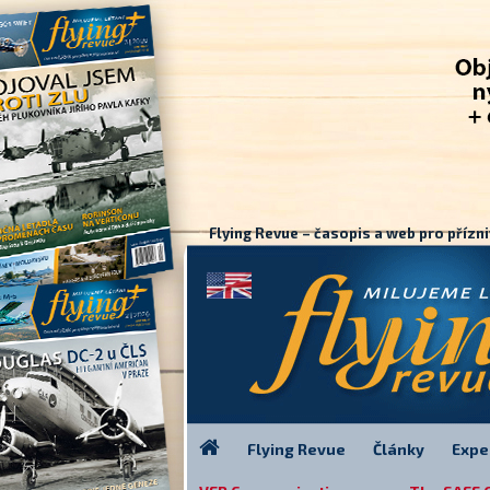
Flying Revue – časopis a web pro přízni
Flying Revue
Články
Expe