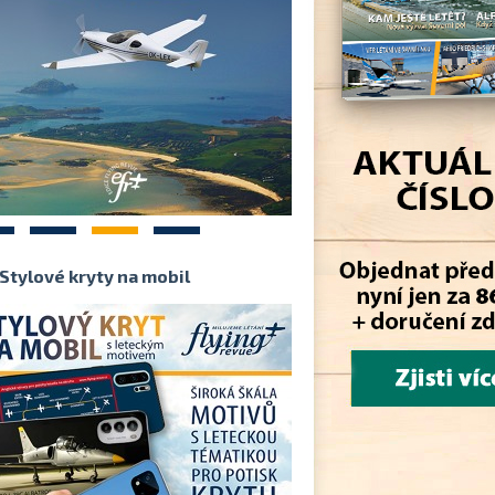
2
3
4
Stylové kryty na mobil