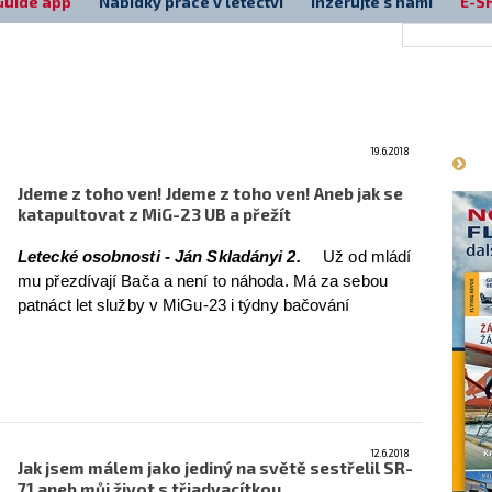
Guide app
Nabídky práce v letectví
Inzerujte s námi
E-S
Má
19.6.2018
Jdeme z toho ven! Jdeme z toho ven! Aneb jak se
katapultovat z MiG-23 UB a přežít
Letecké osobnosti - Ján Skladányi 2.
Už od mládí
mu přezdívají Bača a není to náhoda. Má za sebou
patnáct let služby v MiGu-23 i týdny bačování
v horách, jen on a ovce. Na MiG-23 nedá dopustit a
říká, že když po listopadu kolegům z NATO ukázali, co
dovede, dodatečně je pořádně vyděsili. Ján Skladányi
alias Bača přežil svou smrt, podle něj proto, že je dítě
štěstěny. Dostal jsem druhou šanci, říká muž, který se
jako jediný člověk spolu se svým kolegou úspěšně
12.6.2018
Jak jsem málem jako jediný na světě sestřelil SR-
katapultoval z MiGu-23 UB. Dnes dokončení.
více
71 aneb můj život s třiadvacítkou