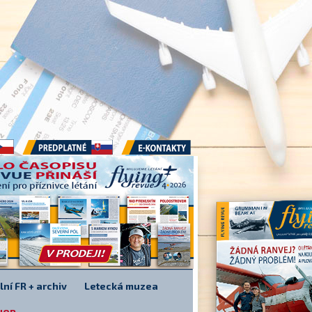
Předplatné
E-kontakty
lní FR + archiv
Letecká muzea