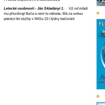
Letecké osobnosti - Ján Skladányi 1.
Už od mládí
mu přezdívají Bača a není to náhoda. Má za sebou
patnáct let služby v MiGu-23 i týdny bačování
v horách, jen on a ovce. Na MiG-23 nedá dopustit a
říká, že když po listopadu kolegům z NATO ukázali, co
dovede, dodatečně je pořádně vyděsili. Ján Skladányi
alias Bača přežil svou smrt, podle něj proto, že je dítě
štěstěny. "Dostal jsem druhou šanci," říká muž, který
se jako jediný člověk spolu se svým kolegou úspěšně
katapultoval z MiGu-23UB. Dnes díl první.
více