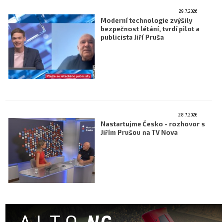
Letecká videa
29.7.2026
Moderní technologie zvýšily
bezpečnost létání, tvrdí pilot a
Aktuální FR + archiv
publicista Jiří Pruša
Letecká muzea
VFR Communication app
The SAFE Guide app
Nabídky práce v letectví
28.7.2026
Nastartujme Česko - rozhovor s
Inzerujte s námi
Jiřím Prušou na TV Nova
E-SHOP