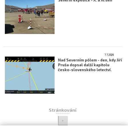
Severní expedice - X. a XI.den
7.7.2026
Nad Severním pólem - den, kdy Jiří
Pruša dopsal další kapitolu
česko-slovenského letectví.
Stránkování
>