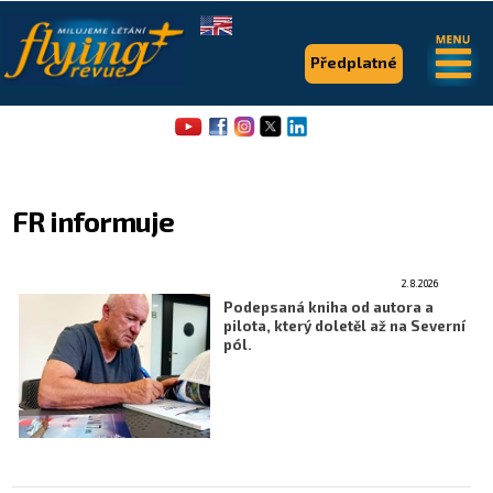
.
.
Předplatné
FR informuje
2.8.2026
Flying Revue
Podepsaná kniha od autora a
pilota, který doletěl až na Severní
Články
pól.
Expedice
Pro piloty
Série & speciály