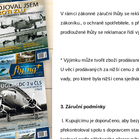
V rámci zákonné záruční lhůty se re
zákoníku., o ochraně spotřebitele, s 
prodloužené lhůty se reklamace řídí 
* Výjimku může tvořit zboží prodávané
U věcí prodávaných za nižší cenu z d
vady, pro které byla nižší cena sjedná
3. Záruční podmínky
I. Kupujícímu je doporučeno, aby bezp
překontroloval spolu s dopravcem sta