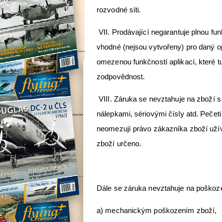
rozvodné síti.
VII. Prodávající negarantuje plnou fun
vhodné (nejsou vytvořeny) pro daný 
omezenou funkčností aplikací, které t
zodpovědnost.
VIII. Záruka se nevztahuje na zboží 
nálepkami, sériovými čísly atd. Pečeti
neomezují právo zákazníka zboží užív
zboží určeno.
Dále se záruka nevztahuje na poškoze
a) mechanickým poškozením zboží,