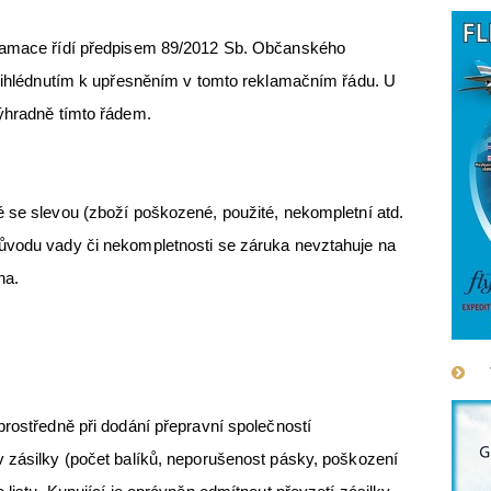
klamace řídí předpisem 89/2012 Sb. Občanského
přihlédnutím k upřesněním v tomto reklamačním řádu. U
výhradně tímto řádem.
 se slevou (zboží poškozené, použité, nekompletní atd.
ůvodu vady či nekompletnosti se záruka nevztahuje na
na.
rostředně při dodání přepravní společností
v zásilky (počet balíků, neporušenost pásky, poškození