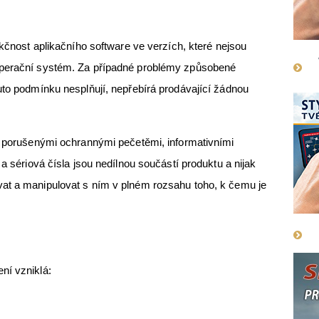
kčnost aplikačního software ve verzích, které nejsou
operační systém. Za případné problémy způsobené
uto podmínku nesplňují, nepřebírá prodávající žádnou
s porušenými ochrannými pečetěmi, informativními
 a sériová čísla jsou nedílnou součástí produktu a nijak
at a manipulovat s ním v plném rozsahu toho, k čemu je
ní vzniklá: