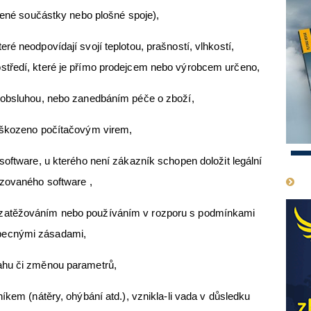
álené součástky nebo plošné spoje),
é neodpovídají svojí teplotou, prašností, vlhkostí,
středí, které je přímo prodejcem nebo výrobcem určeno,
 obsluhou, nebo zanedbáním péče o zboží,
poškozeno počítačovým virem,
1
software, u kterého není zákazník schopen doložit legální
izovaného software ,
zatěžováním nebo používáním v rozporu s podmínkami
becnými zásadami,
ahu či změnou parametrů,
íkem (nátěry, ohýbání atd.), vznikla-li vada v důsledku