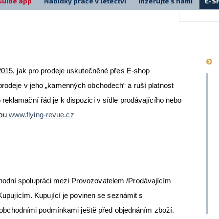
Guide app
Nabídky práce v letectví
Inzerujte s námi
E-S
.2015, jak pro prodeje uskutečněné přes E-shop
prodeje v jeho „kamenných obchodech“ a ruší platnost
reklamační řád je k dispozici v sídle prodávajícího nebo
opu
www.flying-revue.cz
odní spolupráci mezi Provozovatelem /Prodávajícím
m/Kupujícím. Kupující je povinen se seznámit s
chodními podmínkami ještě před objednáním zboží.