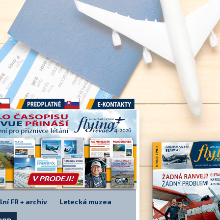
Předplatné
E-kontakty
lní FR + archiv
Letecká muzea