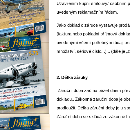
Uzavřením kupní smlouvy/ osobním př
uvedeným reklamačním řádem.
Jako doklad o záruce vystavuje prod
(faktura nebo pokladní příjmový doklad
uvedenými všemi potřebnými údaji pro
množství, sériové číslo...) .. (dále je 
2. Délka záruky
Záruční doba začíná běžet dnem přev
dokladu.. Zákonná záruční doba je ob
prodloužit. Délka záruční doby je u s
Záruční doba se skládá ze zákonné lhů