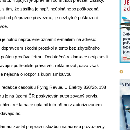
 listu. Kupující je oprávněn odmítnout převzetí zásilky,
 s tím, že zásilka je např. neúplná nebo poškozená.
jící od přepravce převezme, je nezbytné poškození
vce.
 je nutno neprodleně oznámit e-mailem na adresu:
 dopravcem škodní protokol a tento bez zbytečného
 poštou prodávajícímu. Dodatečná reklamace neúplnosti
avuje spotřebitele práva věc reklamovat, dává však
e nejedná o rozpor s kupní smlouvou.
e redakce časopisu Flying Revue, U Elektry 830/2b, 198
mu je na území ČR poskytován autorizovaný servis,
hlení reklamace uplatnit tuto přímo v autorizovaném
odávajícího.
lamaci zaslat přepravní službou na adresu provozovny.