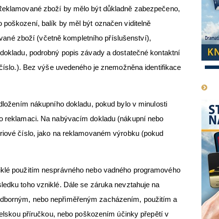
. Reklamované zboží by mělo být důkladně zabezpečeno,
 poškození, balík by měl být označen viditelně
é zboží (včetně kompletního příslušenství),
 dokladu, podrobný popis závady a dostatečné kontaktní
l.číslo.). Bez výše uvedeného je znemožněna identifikace
1
edložením nákupního dokladu, pokud bylo v minulosti
 o reklamaci. Na nabývacím dokladu (nákupní nebo
ériové číslo, jako na reklamovaném výrobku (pokud
niklé použitím nesprávného nebo vadného programového
ledku toho vzniklé. Dále se záruka nevztahuje na
eodborným, nebo nepřiměřeným zacházením, použitím a
atelskou příručkou, nebo poškozením účinky přepětí v