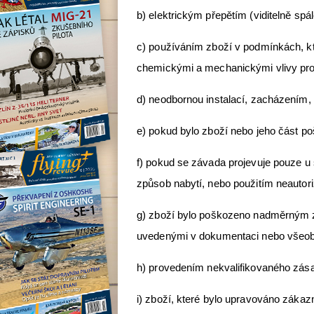
b) elektrickým přepětím (viditelně sp
c) používáním zboží v podmínkách, kter
chemickými a mechanickými vlivy pro
d) neodbornou instalací, zacházením,
e) pokud bylo zboží nebo jeho část 
f) pokud se závada projevuje pouze u 
způsob nabytí, nebo použitím neautor
g) zboží bylo poškozeno nadměrným 
uvedenými v dokumentaci nebo všeo
h) provedením nekvalifikovaného zás
i) zboží, které bylo upravováno zákazn