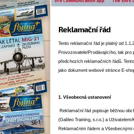
VFR Communication app
The SAFE 
Reklamační řád
Tento reklamační řád je platný od 1.1
Provozovatele/Prodávajícího, tak pro 
předchozích reklamačních řádů. Tento 
jako dokument webové stránce E-sh
1. Všeobecná ustanovení
Reklamační řád popisuje běžnou obch
(Galileo Training, s.r.o.) a Uživatele
Reklamačním řádem a Všeobecnými ob