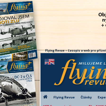
Flying Revue – časopis a web pro přízni
Flying Revue
Články
Expe