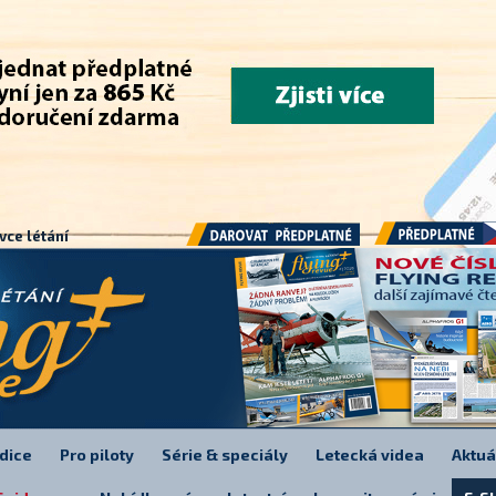
.
vce létání
Předplatné
Darovat předplatné
dice
Pro piloty
Série & speciály
Letecká videa
Aktuá