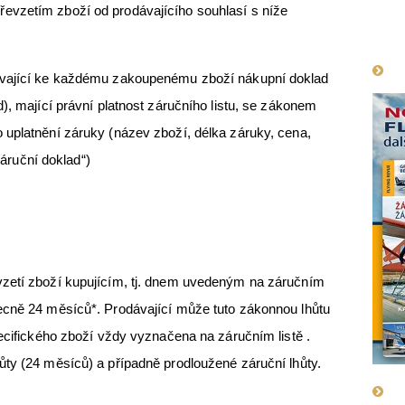
evzetím zboží od prodávajícího souhlasí s níže
Má
ávající ke každému zakoupenému zboží nákupní doklad
), mající právní platnost záručního listu, se zákonem
 uplatnění záruky (název zboží, délka záruky, cena,
„záruční doklad“)
zetí zboží kupujícím, tj. dnem uvedeným na záručním
ecně 24 měsíců*. Prodávající může tuto zákonnou lhůtu
pecifického zboží vždy vyznačena na záručním listě .
ty (24 měsíců) a případně prodloužené záruční lhůty.