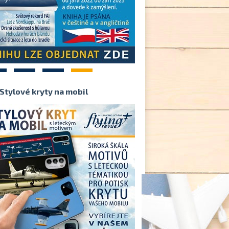
2
3
4
Stylové kryty na mobil