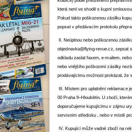
krabice) podle přiloženého přepravního
která není ve shodě s kupní smlouvou,
Pokud takto poškozenou zásilku kupu
popsat v předávacím protokolu přepra
II. Neúplnou nebo poškozenou zásilku
objednavka@flying-revue.cz, sepsat s
odkladu zaslat faxem, e-mailem, nebo
nebo vnějšího poškození zásilky nezb
prodávajícímu možnost prokázat, že s
III. Místem pro uplatnění reklamace j
00 Praha 9–Hloubětín. U zboží, které
doporučujeme kupujícímu v zájmu uryc
servisním středisku , nebo v místě pr
IV. Kupující může vadné zboží na rek