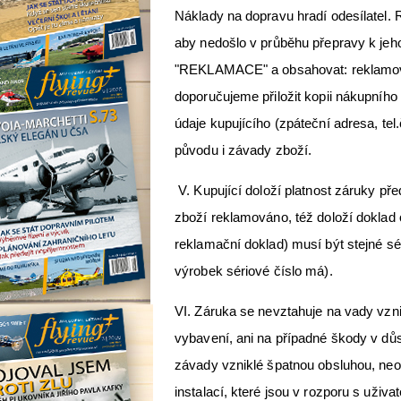
Náklady na dopravu hradí odesílatel
aby nedošlo v průběhu přepravy k jeho
"REKLAMACE" a obsahovat: reklamovan
doporučujeme přiložit kopii nákupního
údaje kupujícího (zpáteční adresa, te
původu i závady zboží.
V. Kupující doloží platnost záruky př
zboží reklamováno, též doloží doklad
reklamační doklad) musí být stejné s
výrobek sériové číslo má).
VI. Záruka se nevztahuje na vady vz
vybavení, ani na případné škody v důs
závady vzniklé špatnou obsluhou, n
instalací, které jsou v rozporu s uživ