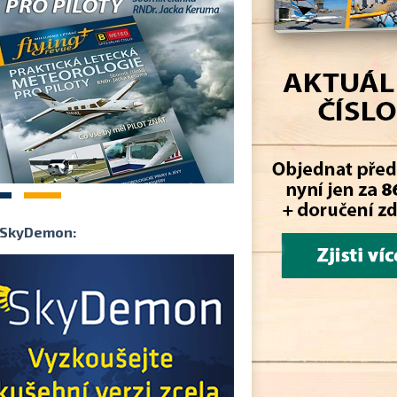
2
SkyDemon: