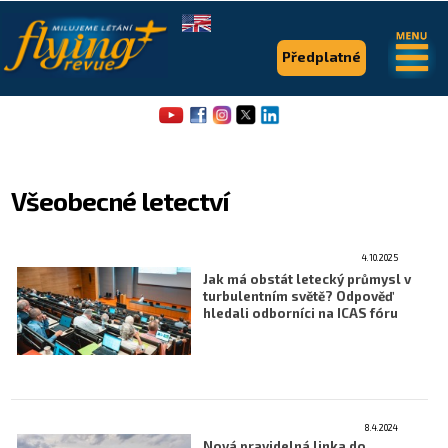
.
.
Předplatné
Všeobecné letectví
4.10.2025
Flying Revue
Jak má obstát letecký průmysl v
turbulentním světě? Odpověď
Články
hledali odborníci na ICAS fóru
Expedice
Pro piloty
Série & speciály
8.4.2024
Nová pravidelná linka do