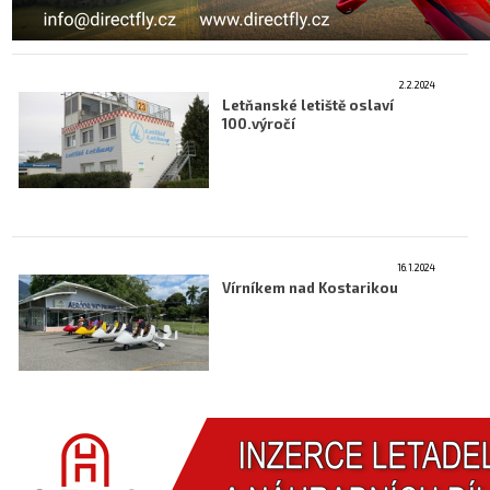
2.2.2024
Letňanské letiště oslaví
100.výročí
16.1.2024
Vírníkem nad Kostarikou