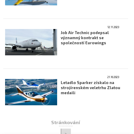
12.11.2023
Job Air Technic podepsal
významný kontrakt se
společností Eurowings
21.10.2023
Letadlo Sparker získalo na
strojírenském veletrhu Zlatou
medaili
Stránkování
>