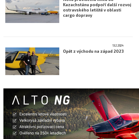
Kazachstánu podpoří další rozvoj
Letecká videa
ostravského letiště v oblasti
cargo dopravy
Aktuální FR + archiv
Letecká muzea
VFR Communication app
13.2.2024
Opět z východu na západ 2023
The SAFE Guide app
Nabídky práce v letectví
Inzerujte s námi
E-SHOP