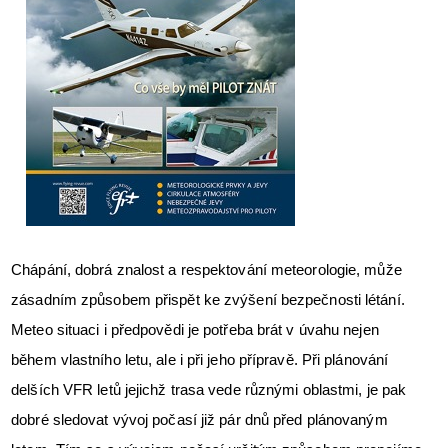
Letecká videa
Aktuální FR + archiv
Letecká muzea
VFR Communication app
The SAFE Guide app
Nabídky práce v letectví
Inzerujte s námi
Chápání, dobrá znalost a respektování meteorologie, může
zásadním způsobem přispět ke zvýšení bezpečnosti létání.
E-SHOP
Meteo situaci i předpovědi je potřeba brát v úvahu nejen
během vlastního letu, ale i při jeho přípravě. Při plánování
delších VFR letů jejichž trasa vede různými oblastmi, je pak
dobré sledovat vývoj počasí již pár dnů před plánovaným