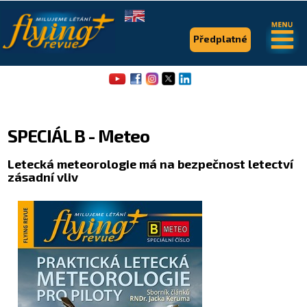
.
.
Předplatné
SPECIÁL B - Meteo
Letecká meteorologie má na bezpečnost letectví
zásadní vliv
Flying Revue
Články
Expedice
Pro piloty
Série & speciály