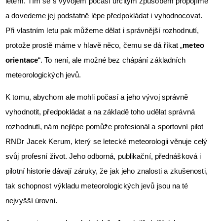
letem. Tím se s vývojem počasí určitým způsobem propojíme
a dovedeme jej podstatně lépe předpokládat i vyhodnocovat.
Při vlastním letu pak můžeme dělat i správnější rozhodnutí,
protože prostě máme v hlavě něco, čemu se dá říkat „
meteo
orientace
“. To není, ale možné bez chápání základních
meteorologických jevů.
K tomu, abychom ale mohli počasí a jeho vývoj správně
vyhodnotit, předpokládat a na základě toho udělat správná
rozhodnutí, nám nejlépe pomůže profesionál a sportovní pilot
RNDr Jacek Kerum, který se letecké meteorologii věnuje celý
svůj profesní život. Jeho odborná, publikační, přednášková i
pilotní historie dávají záruky, že jak jeho znalosti a zkušenosti,
tak schopnost výkladu meteorologických jevů jsou na té
nejvyšší úrovni.