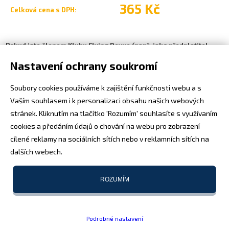
365 Kč
Celková cena
s DPH
:
Pokud jste členem Klubu Flying Revue (např. jako předplatitel
časopisu), vyplňte v objednávce e-mail, na který je vaše členství
Nastavení ochrany soukromí
vedeno. Systém vám automaticky přiřadí slevu.
Soubory cookies používáme k zajištění funkčnosti webu a s
Vaším souhlasem i k personalizaci obsahu našich webových
stránek. Kliknutím na tlačítko 'Rozumím' souhlasíte s využívaním
cookies a předáním údajů o chování na webu pro zobrazení
cílené reklamy na sociálních sítích nebo v reklamních sítích na
dalších webech.
ROZUMÍM
Podrobné nastavení