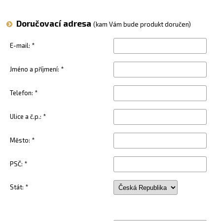
Doručovací adresa
(kam Vám bude produkt doručen)
E-mail: *
Jméno a příjmení: *
Telefon: *
Ulice a č.p.: *
Město: *
PSČ: *
Stát: *