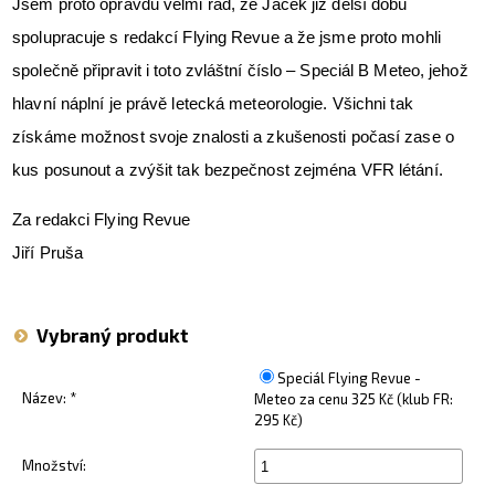
Jsem proto opravdu velmi rád, že Jacek již delší dobu
spolupracuje s redakcí Flying Revue a že jsme proto mohli
společně připravit i toto zvláštní číslo – Speciál B Meteo, jehož
hlavní náplní je právě letecká meteorologie. Všichni tak
získáme možnost svoje znalosti a zkušenosti počasí zase o
kus posunout a zvýšit tak bezpečnost zejména VFR létání.
Za redakci Flying Revue
Jiří Pruša
Vybraný produkt
Speciál Flying Revue -
Název: *
Meteo za cenu
325 Kč
(klub FR:
295 Kč)
Množství: