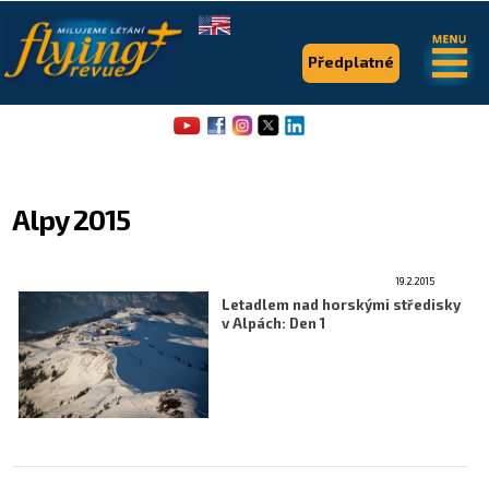
.
.
Předplatné
Alpy 2015
19.2.2015
Flying Revue
Letadlem nad horskými středisky
v Alpách: Den 1
Články
Expedice
Pro piloty
Série & speciály