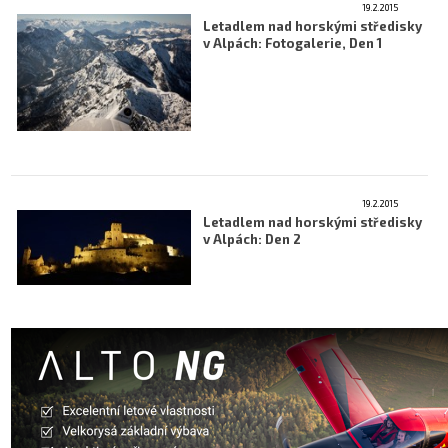
19.2.2015
Letecká videa
Letadlem nad horskými středisky
v Alpách: Fotogalerie, Den 1
Aktuální FR + archiv
Letecká muzea
VFR Communication app
The SAFE Guide app
19.2.2015
Nabídky práce v letectví
Letadlem nad horskými středisky
v Alpách: Den 2
Inzerujte s námi
E-SHOP