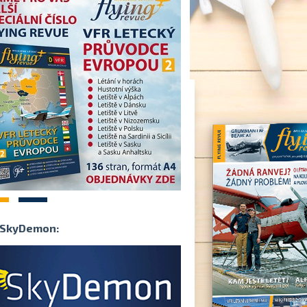
2
SkyDemon: