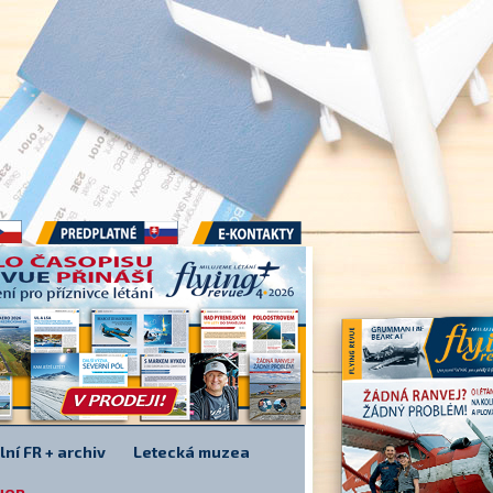
Předplatné
E-kontakty
lní FR + archiv
Letecká muzea