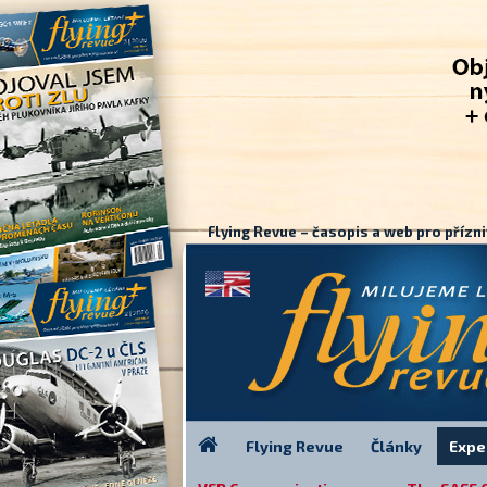
Flying Revue – časopis a web pro přízni
Flying Revue
Články
Expe