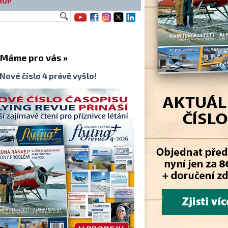
HOP
me pro vás »
Nové číslo 4 právě vyšlo!