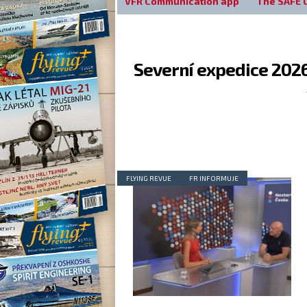
VFR Communication app
The SAFE 
Severní expedice 202
FLYING REVUE
FR INFORMUJE