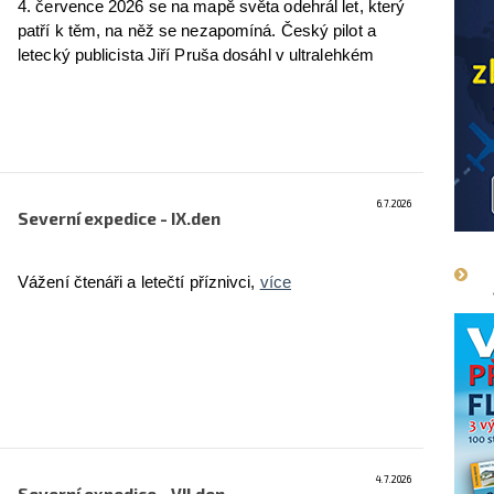
4. července 2026 se na mapě světa odehrál let, který
patří k těm, na něž se nezapomíná. Český pilot a
letecký publicista Jiří Pruša dosáhl v ultralehkém
letadle zeměpisného Severního pólu, několikrát jej
obletěl a bezpečně se vrátil na Špicberky. Za zdánlivě
klidnou stopou na obrazovce navigace však stály
měsíce příprav a hodiny soustředěné práce celého
týmu.
více
6.7.2026
Severní expedice - IX.den
Vážení čtenáři a letečtí příznivci,
více
4.7.2026