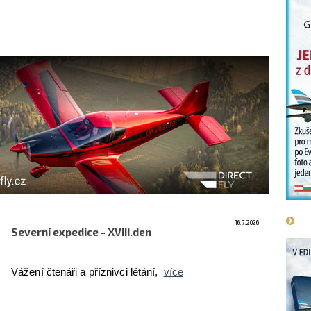
16.7.2026
Severní expedice - XVIII.den
Vážení čtenáři a příznivci létání,
více