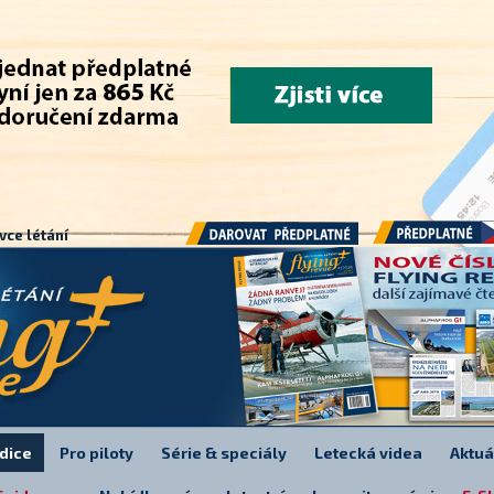
.
vce létání
Předplatné
Darovat předplatné
dice
Pro piloty
Série & speciály
Letecká videa
Aktuá