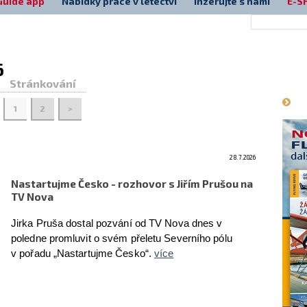
Guide app
Nabídky práce v letectví
Inzerujte s námi
E-S
6
Má
Stránkování
1
2
>
28.7.2026
Nastartujme Česko - rozhovor s Jiřím Prušou na
TV Nova
Jirka Pruša dostal pozvání od TV Nova dnes v
poledne promluvit o svém přeletu Severního pólu
v pořadu „Nastartujme Česko“.
více