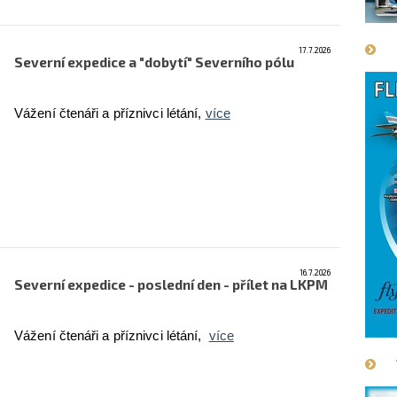
17.7.2026
Severní expedice a "dobytí" Severního pólu
Vážení čtenáři a příznivci létání,
více
16.7.2026
Severní expedice - poslední den - přílet na LKPM
Vážení čtenáři a příznivci létání,
více