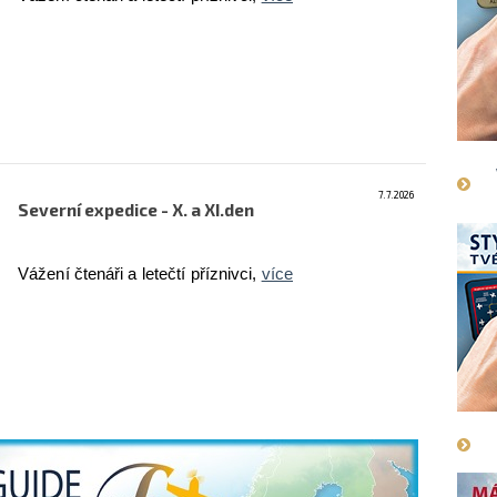
7.7.2026
Severní expedice - X. a XI.den
Vážení čtenáři a letečtí příznivci,
více