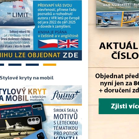
2
3
4
Stylové kryty na mobil