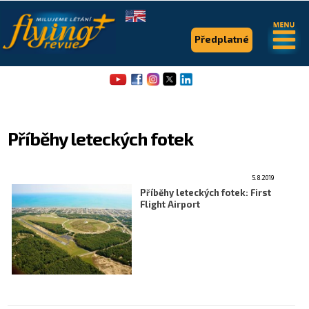
.
.
Předplatné
Příběhy leteckých fotek
5.8.2019
Flying Revue
Příběhy leteckých fotek: First
Flight Airport
Články
Expedice
Pro piloty
Série & speciály