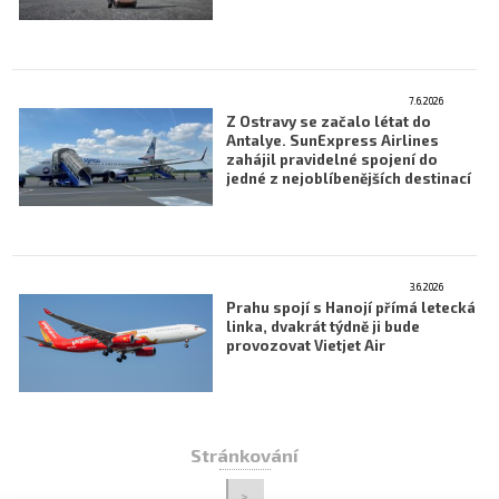
7.6.2026
Z Ostravy se začalo létat do
Antalye. SunExpress Airlines
zahájil pravidelné spojení do
jedné z nejoblíbenějších destinací
3.6.2026
Prahu spojí s Hanojí přímá letecká
linka, dvakrát týdně ji bude
provozovat Vietjet Air
Stránkování
>