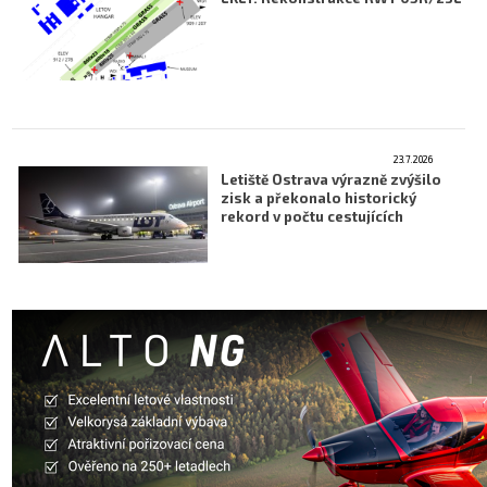
Letecká videa
Aktuální FR + archiv
Letecká muzea
VFR Communication app
23.7.2026
Letiště Ostrava výrazně zvýšilo
The SAFE Guide app
zisk a překonalo historický
rekord v počtu cestujících
Nabídky práce v letectví
Inzerujte s námi
E-SHOP