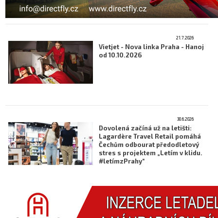
21.7.2026
Vietjet - Nova linka Praha - Hanoj
od 10.10.2026
30.6.2026
Dovolená začíná už na letišti:
Lagardère Travel Retail pomáhá
Čechům odbourat předodletový
stres s projektem „Letím v klidu.
#letímzPrahy“