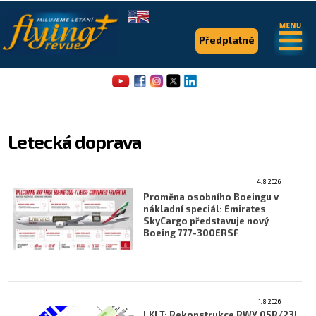
.
.
Předplatné
Letecká doprava
4.8.2026
Flying Revue
Proměna osobního Boeingu v
nákladní speciál: Emirates
Články
SkyCargo představuje nový
Boeing 777-300ERSF
Expedice
Pro piloty
Série & speciály
1.8.2026
LKLT: Rekonstrukce RWY 05R/23L