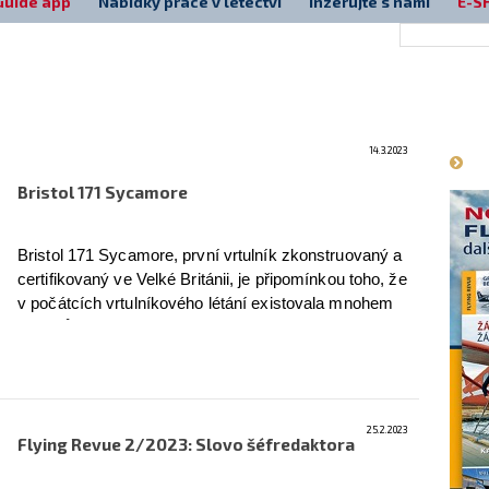
Guide app
Nabídky práce v letectví
Inzerujte s námi
E-S
Má
14.3.2023
Bristol 171 Sycamore
Bristol 171 Sycamore, první vrtulník zkonstruovaný a
certifikovaný ve Velké Británii, je připomínkou toho, že
v počátcích vrtulníkového létání existovala mnohem
větší různorodost v oblasti technických řešení, než je
tomu dnes.
více
25.2.2023
Flying Revue 2/2023: Slovo šéfredaktora