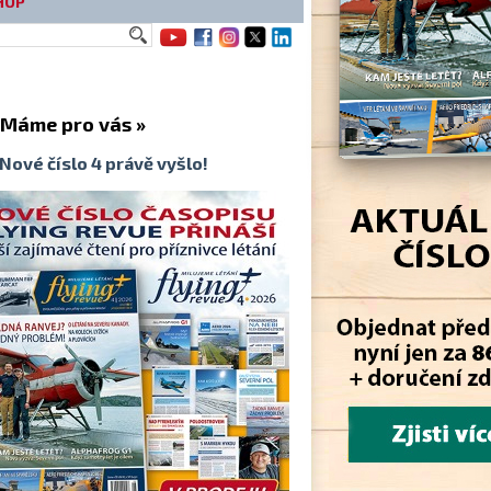
HOP
me pro vás »
Nové číslo 4 právě vyšlo!