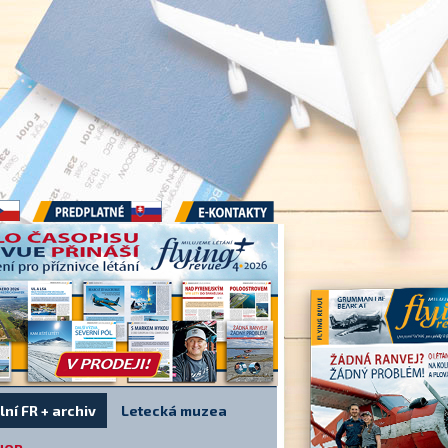
Předplatné
E-kontakty
lní FR + archiv
Letecká muzea