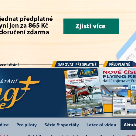
.
vce létání
Předplatné
Darovat předplatné
dice
Pro piloty
Série & speciály
Letecká videa
Aktuá