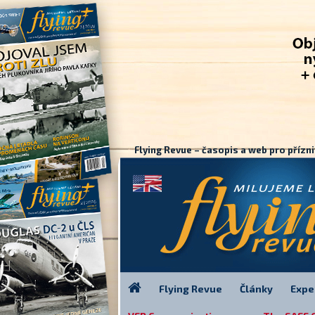
Flying Revue – časopis a web pro přízni
Flying Revue
Články
Expe