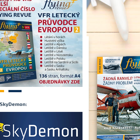
2
SkyDemon: