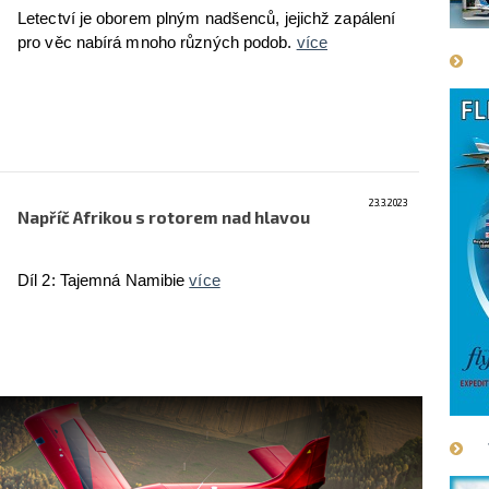
Letectví je oborem plným nadšenců, jejichž zapálení
pro věc nabírá mnoho různých podob.
více
23.3.2023
Napříč Afrikou s rotorem nad hlavou
Díl 2: Tajemná Namibie
více