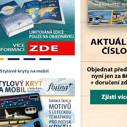
2
3
4
Stylové kryty na mobil