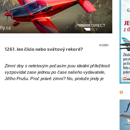
6.3.2023
1261. Jen číslo nebo světový rekord?
Zimní dny s neletovým počasím jsou ideální příležitostí
vyzpovídat zase jednou po čase našeho vydavatele,
Jiřího Prušu. Proč právě zimní? No, protože jindy je
velmi těžké Jirku zastihnout na zemi na dostatečně
dlouhou dobu.
více