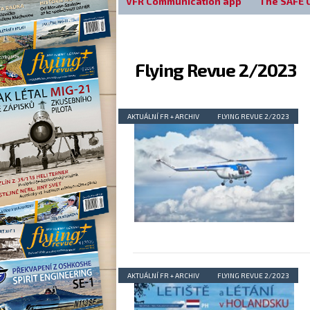
VFR Communication app
The SAFE 
Flying Revue 2/2023
AKTUÁLNÍ FR + ARCHIV
FLYING REVUE 2/2023
AKTUÁLNÍ FR + ARCHIV
FLYING REVUE 2/2023