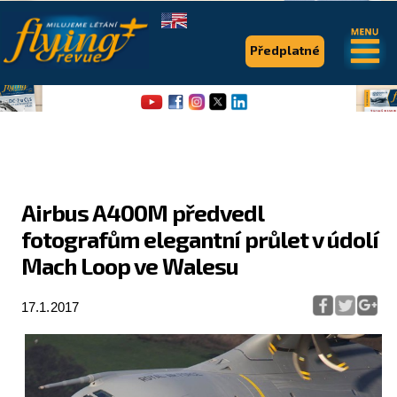
.
.
Předplatné
Airbus A400M předvedl
fotografům elegantní průlet v údolí
Flying Revue
Mach Loop ve Walesu
Články
17.1.2017
Expedice
Pro piloty
Série & speciály