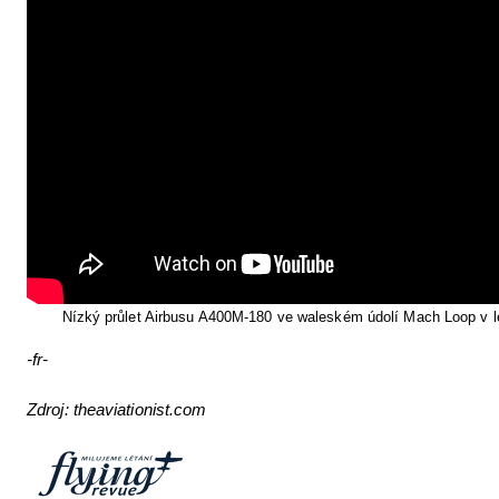
Nízký průlet Airbusu A400M-180 ve waleském údolí Mach Loop v 
-fr-
Zdroj: theaviationist.com