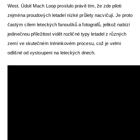
West. Údolí Mach Loop proslulo právě tím, že zde piloti
zejména proudových letadel nízké průlety nacvičují. Je proto
častým cílem leteckých fanoušků a fotografů, jelikož nabízí
jedinečnou příležitost vidět rozličné typy letadel z různých
zemí ve skutečném tréninkovém procesu, což je velmi
odlišné od vystoupení na leteckých dnech.