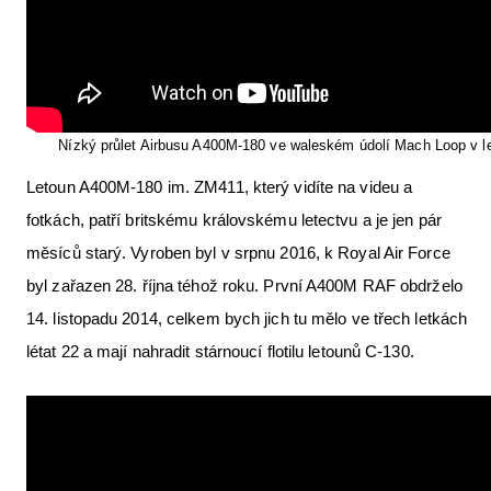
Nízký průlet Airbusu A400M-180 ve waleském údolí Mach Loop v le
Letoun A400M-180 im. ZM411, který vidíte na videu a
fotkách, patří britskému královskému letectvu a je jen pár
měsíců starý. Vyroben byl v srpnu 2016, k Royal Air Force
byl zařazen 28. října téhož roku. První A400M RAF obdrželo
14. listopadu 2014, celkem bych jich tu mělo ve třech letkách
létat 22 a mají nahradit stárnoucí flotilu letounů C-130.