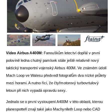
Letecká videa
Aktuální FR + archiv
Letecká muzea
VFR Communication app
The SAFE Guide app
Video Airbus A400M
: Fanouškům letectví dopřál v první
Nabídky práce v letectví
polovině ledna chutný pamlsek stále ještě relativně nový
Inzerujte s námi
taktický transportní vojenský Airbus 400M. Ve známém údolí
Mach Loop ve Walesu předvedl fotografům dva nízké průlety
E-SHOP
mezi horami. A nutno říci, že čtyřmotorový turbovrtulový
letoun při nich vypadá opravdu sexy.
Jednalo se o první vystoupení A400M v této oblasti, kterou
planespotteři znají také jako Machynlleth Loop nebo CAD