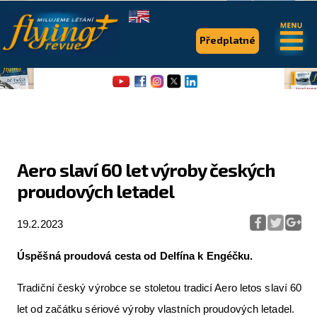
.
.
Předplatné
Aero slaví 60 let výroby českých
proudových letadel
Flying Revue
Články
19.2.2023
Expedice
Úspěšná proudová cesta
od Delfína k Engéčku.
Pro piloty
Tradiční český výrobce se stoletou tradicí Aero letos slaví 60
Série & speciály
let od začátku sériové výroby vlastních proudových letadel.