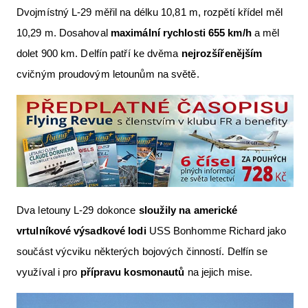
Dvojmístný L-29 měřil na délku 10,81 m, rozpětí křídel měl
10,29 m. Dosahoval
maximální rychlosti 655 km/h
a měl
dolet 900 km. Delfín patří ke dvěma
nejrozšířenějším
cvičným proudovým letounům na světě.
Dva letouny L-29 dokonce
sloužily na americké
vrtulníkové výsadkové lodi
USS Bonhomme Richard jako
součást výcviku některých bojových činností. Delfín se
využíval i pro
přípravu kosmonautů
na jejich mise.