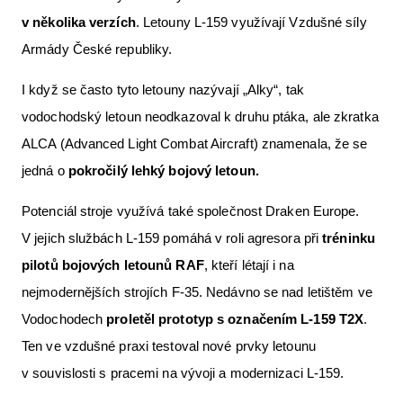
v několika verzích
. Letouny L-159 využívají Vzdušné síly
Armády České republiky.
I když se často tyto letouny nazývají „Alky“, tak
vodochodský letoun neodkazoval k druhu ptáka, ale zkratka
ALCA (Advanced Light Combat Aircraft) znamenala, že se
jedná o
pokročilý lehký bojový letoun.
Potenciál stroje využívá také společnost Draken Europe.
V jejich službách L-159 pomáhá v roli agresora při
tréninku
pilotů bojových letounů RAF
, kteří létají i na
nejmodernějších strojích F-35. Nedávno se nad letištěm ve
Vodochodech
proletěl prototyp s označením L-159 T2X
.
Ten ve vzdušné praxi testoval nové prvky letounu
v souvislosti s pracemi na vývoji a modernizaci L-159.