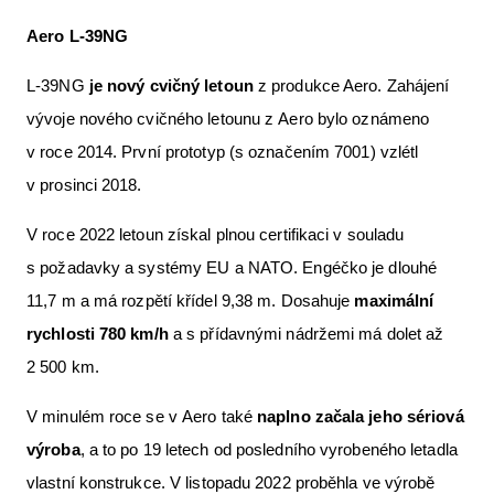
Aero L-39NG
L-39NG
je nový cvičný letoun
z produkce Aero. Zahájení
vývoje nového cvičného letounu z Aero bylo oznámeno
v roce 2014. První prototyp (s označením 7001) vzlétl
v prosinci 2018.
V roce 2022 letoun získal plnou certifikaci v souladu
s požadavky a systémy EU a NATO. Engéčko je dlouhé
11,7 m a má rozpětí křídel 9,38 m. Dosahuje
maximální
rychlosti 780 km/h
a s přídavnými nádržemi má dolet až
2 500 km.
V minulém roce se v Aero také
naplno začala jeho sériová
výroba
, a to po 19 letech od posledního vyrobeného letadla
vlastní konstrukce. V listopadu 2022 proběhla ve výrobě