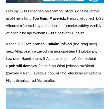
Letouny L-39 zanechaly významnou stopu i v celosvětově
úspěšném filmu
Top Gun: Maverick.
Herci v letounech L-39
Albatros trénovali lety a dechberoucí letecké záběry vznikly
ve speciálně upraveném
L-39
s názvem
Cinejet
.
V roce 2022 též
proběhl unikátní závod
(tzv. drag race)
mezi Albatrosem a závodním monopostem F1 pilotovaným
Lewisem Hamiltonem. S Albatrosem je možné si zalétat
z
pohodlí domova
. Je totiž součástí jednoho rozšíření
(závody v Renu) světově populárního leteckého simulátoru
Flight Simulator od Microsoftu.