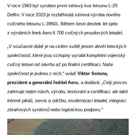
V roce 1963 byl vyroben první sériový kus letounu L-29
Letecká videa
Delfín. V roce 2023 je rozběhnutá sériová výroba nového
Aktuální FR + archiv
cvičného letounu L-39NG. Během šesti desítek let sjelo
Letecká muzea
z výrobních linek Aero 6 700 cvičných proudových letadel.
VFR Communication app
„V současné době je na celém světě jenom devět leteckých
The SAFE Guide app
společností, které jsou schopny vyrobit kompletní vojenský
cvičný letoun od návrhu až po finální certifikaci. Naše
Nabídky práce v letectví
společnost je jednou z nich,“
uvádí
Viktor Sotona,
Inzerujte s námi
prezident a generální ředitel Aero
, a dodává:
„Celý proces
E-SHOP
zahrnuje nejen návrh, výrobu, testování a certifikaci, ale také
trénink pilotů, servis a údržbu, modernizaci letadel, integraci
zbraňových systémů nebo logistickou podporu.“