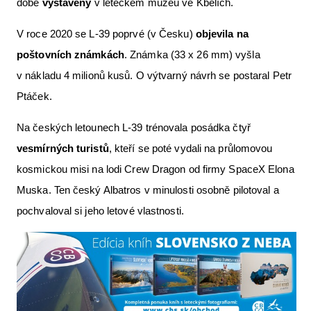
době
vystavený
v leteckém muzeu ve Kbelích.
V roce 2020 se L-39 poprvé (v Česku)
objevila na
poštovních známkách
. Známka (33 x 26 mm) vyšla
v nákladu 4 milionů kusů. O výtvarný návrh se postaral Petr
Ptáček.
Na českých letounech L-39 trénovala posádka čtyř
vesmírných turistů
, kteří se poté vydali na průlomovou
kosmickou misi na lodi Crew Dragon od firmy SpaceX Elona
Muska. Ten český Albatros v minulosti osobně pilotoval a
pochvaloval si jeho letové vlastnosti.