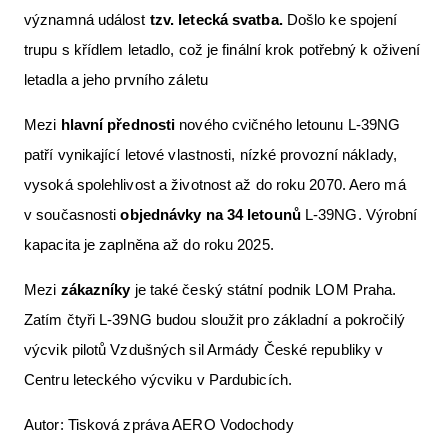
významná událost
tzv. letecká svatba.
Došlo ke spojení
trupu s křídlem letadlo, což je finální krok potřebný k oživení
letadla a jeho prvního záletu
Mezi
hlavní přednosti
nového cvičného letounu L-39NG
patří vynikající letové vlastnosti, nízké provozní náklady,
vysoká spolehlivost a životnost až do roku 2070. Aero má
v současnosti
objednávky na 34 letounů
L-39NG. Výrobní
kapacita je zaplněna až do roku 2025.
Mezi
zákazníky
je také český státní podnik LOM Praha.
Zatím čtyři L-39NG budou sloužit pro základní a pokročilý
výcvik pilotů Vzdušných sil Armády České republiky v
Centru leteckého výcviku v Pardubicích.
Autor: Tisková zpráva AERO Vodochody