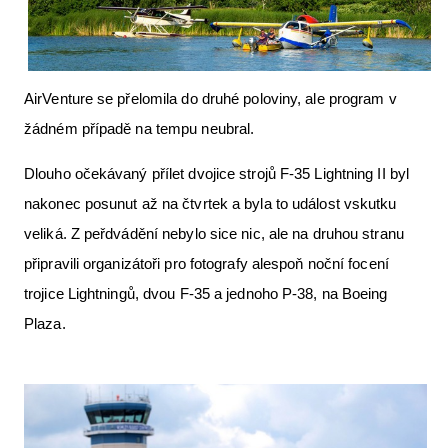
Letecká videa
Aktuální FR + archiv
AirVenture se přelomila do druhé poloviny, ale program v
Letecká muzea
žádném případě na tempu neubral.
VFR Communication app
Dlouho očekávaný přílet dvojice strojů F-35 Lightning II byl
The SAFE Guide app
nakonec posunut až na čtvrtek a byla to událost vskutku
Nabídky práce v letectví
veliká. Z peřdvádění nebylo sice nic, ale na druhou stranu
Inzerujte s námi
připravili organizátoři pro fotografy alespoň noční focení
trojice Lightningů, dvou F-35 a jednoho P-38, na Boeing
E-SHOP
Plaza.