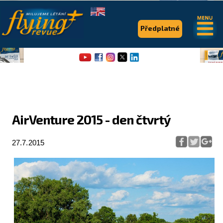
.
.
Předplatné
AirVenture 2015 - den čtvrtý
Flying Revue
27.7.2015
Články
Expedice
Pro piloty
Série & speciály