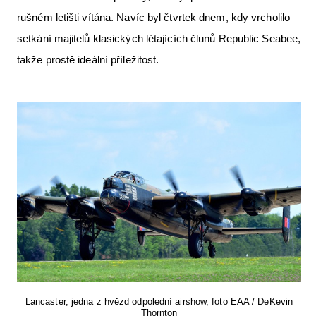
rušném letišti vítána. Navíc byl čtvrtek dnem, kdy vrcholilo
setkání majitelů klasických létajících člunů Republic Seabee,
takže prostě ideální příležitost.
Lancaster, jedna z hvězd odpolední airshow, foto EAA / DeKevin
Thornton