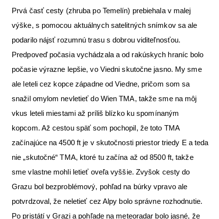
Prvá časť cesty (zhruba po Temelín) prebiehala v malej
výške, s pomocou aktuálnych satelitných snímkov sa ale
podarilo nájsť rozumnú trasu s dobrou viditeľnosťou.
Predpoveď počasia vychádzala a od rakúskych hraníc bolo
počasie výrazne lepšie, vo Viedni skutočne jasno. My sme
ale leteli cez kopce západne od Viedne, pričom som sa
snažil omylom nevletieť do Wien TMA, takže sme na môj
vkus leteli miestami až príliš blízko ku spomínaným
kopcom. Až cestou späť som pochopil, že toto TMA
začínajúce na 4500 ft je v skutočnosti priestor triedy E a teda
nie „skutočné“ TMA, ktoré tu začína až od 8500 ft, takže
sme vlastne mohli letieť oveľa vyššie. Zvyšok cesty do
Grazu bol bezproblémový, pohľad na búrky vpravo ale
potvrdzoval, že neletieť cez Alpy bolo správne rozhodnutie.
Po pristátí v Grazi a pohľade na meteoradar bolo jasné, že