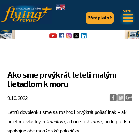
.
.
Předplatné
Ako sme prvýkrát leteli malým
lietadlom k moru
Flying Revue
Články
9.10.2022
Expedice
Letnú dovolenku sme sa rozhodli prvýkrát poňať inak – ak
Pro piloty
poletíme vlastným
lietadlom
, a bude to
k moru
, budú predsa
spokojné obe manželské polovičky.
Série & speciály