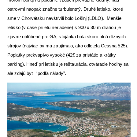
ostrovmi naopak značne turbulentný. Druhé letisko, ktoré
sme v Chorvátsku navštívili bolo Lošinj (LDLO). Menšie
letisko (v čase príletu neriadené) s 900 x 30 m dráhou je
zjavne obľúbené pre GA, stojánka bola skoro plná rôznych
strojov (najviac by ma zaujímalo, ako odletela Cessna 525).
Poplatky prekvapivo vysoké (42€ za pristátie a krátky
parking). Hneď pri letisku je reštaurácia, otváracie hodiny sa
ale zdajú byť “podľa nálady”.