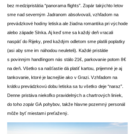
bez medzipristátia “panorama flights”. Zopár takýchto letov
sme nad severným Jadranom absolvovali, vzhľadom na
prevádzkové hodiny letiska ale žiadna romantika pri východe
alebo západe Slnka. Aj keď sme sa každý deň vracali
naspäť do Rijeky, pred každým odletom sme platili poplatky
(asi aby sme im náhodou neuleteli). Každé pristátie
s povinným handlingom nás stálo 21€, parkovanie potom 8€
na deň. Všetko sa našťastie dá platiť kartou, prijemné je aj
tankovanie, ktoré je lacnejšie ako v Grazi. Vzhľadom na
krátku prevádzkovú dobu letiska sa tu všetko deje “naraz”.
Denne pristáva niekoľko pravidelných a chartrových liniek,
do toho zopár GA pohybov, takže hlavne pozemný personál
môže byť miestami preťažený.