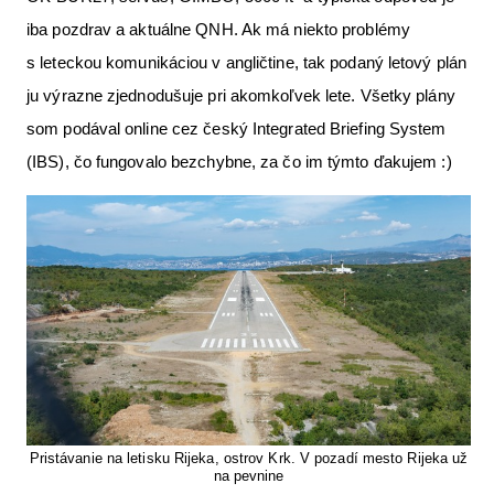
iba pozdrav a aktuálne QNH. Ak má niekto problémy
s leteckou komunikáciou v angličtine, tak podaný letový plán
ju výrazne zjednodušuje pri akomkoľvek lete. Všetky plány
som podával online cez český Integrated Briefing System
(IBS), čo fungovalo bezchybne, za čo im týmto ďakujem :)
Pristávanie na letisku Rijeka, ostrov Krk. V pozadí mesto Rijeka už
na pevnine