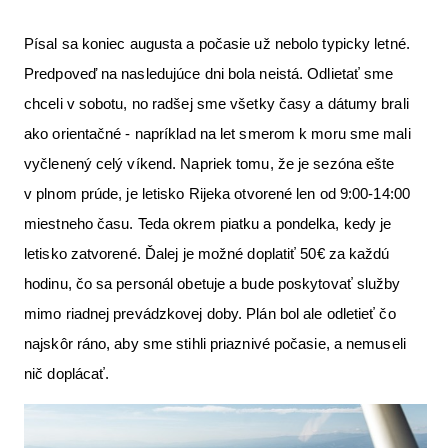
Písal sa koniec augusta a počasie už nebolo typicky letné.
Predpoveď na nasledujúce dni bola neistá. Odlietať sme
chceli v sobotu, no radšej sme všetky časy a dátumy brali
ako orientačné - napríklad na let smerom k moru sme mali
vyčlenený celý víkend. Napriek tomu, že je sezóna ešte
v plnom prúde, je letisko Rijeka otvorené len od 9:00-14:00
miestneho času. Teda okrem piatku a pondelka, kedy je
letisko zatvorené. Ďalej je možné doplatiť 50€ za každú
hodinu, čo sa personál obetuje a bude poskytovať služby
mimo riadnej prevádzkovej doby. Plán bol ale odletieť čo
najskôr ráno, aby sme stihli priaznivé počasie, a nemuseli
nič doplácať.