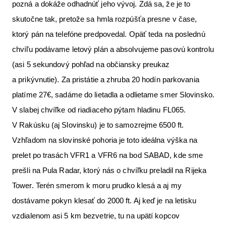
pozná a dokáže odhadnúť jeho vývoj. Zdá sa, že je to
skutočne tak, pretože sa hmla rozpúšťa presne v čase,
ktorý pán na telefóne predpovedal. Opäť teda na poslednú
chvíľu podávame letový plán a absolvujeme pasovú kontrolu
(asi 5 sekundový pohľad na občiansky preukaz
a prikývnutie). Za pristátie a zhruba 20 hodín parkovania
platíme 27€, sadáme do lietadla a odlietame smer Slovinsko.
V slabej chvíľke od riadiaceho pýtam hladinu FL065.
V Rakúsku (aj Slovinsku) je to samozrejme 6500 ft.
Vzhľadom na slovinské pohoria je toto ideálna výška na
prelet po trasách VFR1 a VFR6 na bod SABAD, kde sme
prešli na Pula Radar, ktorý nás o chvíľku preladil na Rijeka
Tower. Terén smerom k moru prudko klesá a aj my
dostávame pokyn klesať do 2000 ft. Aj keď je na letisku
vzdialenom asi 5 km bezvetrie, tu na upätí kopcov