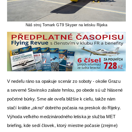
Náš stroj Tomark GT9 Skyper na letisku Rijeka
V nedeľu ráno sa opakuje scenár zo soboty - okolie Grazu
a severné Slovinsko zaliate hmlou, po obede sú už hlásené
početné búrky. Sme ale oveľa bližšie k cieľu, takže nám
stačí krátke „okno“ dobrého počasia na preskok do Rijeky.
Výhoda veľkého medzinárodného letiska je služba MET
briefing, kde sedí človek, ktorý miestne počasie (zrejme)