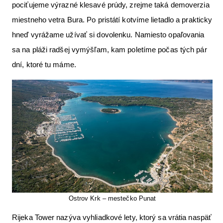
pociťujeme výrazné klesavé prúdy, zrejme taká demoverzia
miestneho vetra Bura. Po pristátí kotvíme lietadlo a prakticky
hneď vyrážame užívať si dovolenku. Namiesto opaľovania
sa na pláži radšej vymýšľam, kam poletíme počas tých pár
dní, ktoré tu máme.
Ostrov Krk – mestečko Punat
Rijeka Tower nazýva vyhliadkové lety, ktorý sa vrátia naspäť