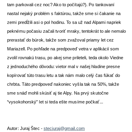
tam parkovali cez noc? Ako to počítajú?). Po tankovaní
nastal nejaký problém s faktúrou, takže sme si čakanie na
zemi predĺžili asi o pol hodinu. To sa už nad Alpami napriek
peknému počasiu začali tvoriť mraky, tentokrát to ale nemalo
prerastať do búrok, takže som zvažoval priamy let cez
Mariazell. Po pohľade na predpoveď vetra v aplikácií som
zvolil rovnakú trasu, po akej sme prileteli, teda okolo Viedne
z jednoduchého dôvodu: vietor mal v našej hladine presne
kopírovať túto trasu letu a tak nám malo celý čas fúkať do
chrbta. Táto predpoveď nakoniec vyšla tak na 50%, takže
sme snáď mohli skúsiť aj tie Alpy. Na prvý skutočne
“vysokohorský” let si teda ešte musíme počkať...
Autor: Juraj Štec -
stecjuraj@gmail.com