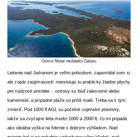
Ostrov Molat neďaleko Zadaru
Lietanie nad Jadranom je veľmi pohodové, zapamätal som si
ale zopár zaujímavostí: neexistujú tu prakticky žiadne plochy
pre núdzové pristátie - ostrovy sú buď zalesnené alebo
kamenisté, a prípadné pláže sú príliš malé. Treba sa s tým
zmieriť. Pod 1000 ft AGL sú početné vojenské priestory,
takže sa zvyčajne lieta medzi 1000 a 2000 ft, čo mi pripadá
ako ideálna výška na fotenie s dobrým výhľadom. Nad
morom bol aj na poludnie vzduch prevažne kľudný, nad