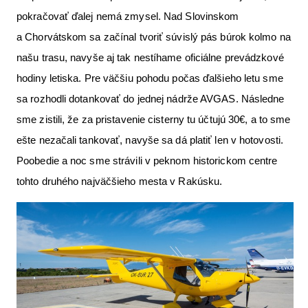
pokračovať ďalej nemá zmysel. Nad Slovinskom
a Chorvátskom sa začínal tvoriť súvislý pás búrok kolmo na
našu trasu, navyše aj tak nestíhame oficiálne prevádzkové
hodiny letiska. Pre väčšiu pohodu počas ďalšieho letu sme
sa rozhodli dotankovať do jednej nádrže AVGAS. Následne
sme zistili, že za pristavenie cisterny tu účtujú 30€, a to sme
ešte nezačali tankovať, navyše sa dá platiť len v hotovosti.
Poobedie a noc sme strávili v peknom historickom centre
tohto druhého najväčšieho mesta v Rakúsku.