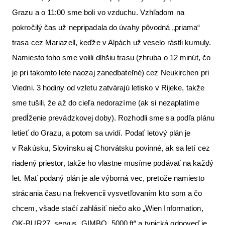
Grazu a o 11:00 sme boli vo vzduchu. Vzhľadom na
pokročilý čas už nepripadala do úvahy pôvodná „priama“
trasa cez Mariazell, keďže v Alpách už veselo rástli kumuly.
Namiesto toho sme volili dlhšiu trasu (zhruba o 12 minút, čo
je pri takomto lete naozaj zanedbateľné) cez Neukirchen pri
Viedni. 3 hodiny od vzletu zatvárajú letisko v Rijeke, takže
sme tušili, že až do cieľa nedorazíme (ak si nezaplatíme
predĺženie prevádzkovej doby). Rozhodli sme sa podľa plánu
letieť do Grazu, a potom sa uvidí. Podať letový plán je
v Rakúsku, Slovinsku aj Chorvátsku povinné, ak sa letí cez
riadený priestor, takže ho vlastne musíme podávať na každý
let. Mať podaný plán je ale výborná vec, pretože namiesto
strácania času na frekvencii vysvetľovaním kto som a čo
chcem, všade stačí zahlásiť niečo ako „Wien Information,
OK-BUR27, servus, GIMBO, 5000 ft“ a typická odpoveď je