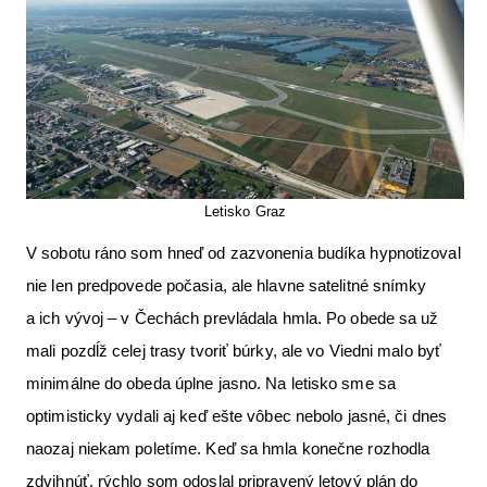
Letisko Graz
V sobotu ráno som hneď od zazvonenia budíka hypnotizoval
nie len predpovede počasia, ale hlavne satelitné snímky
a ich vývoj – v Čechách prevládala hmla. Po obede sa už
mali pozdĺž celej trasy tvoriť búrky, ale vo Viedni malo byť
minimálne do obeda úplne jasno. Na letisko sme sa
optimisticky vydali aj keď ešte vôbec nebolo jasné, či dnes
naozaj niekam poletíme. Keď sa hmla konečne rozhodla
zdvihnúť, rýchlo som odoslal pripravený letový plán do