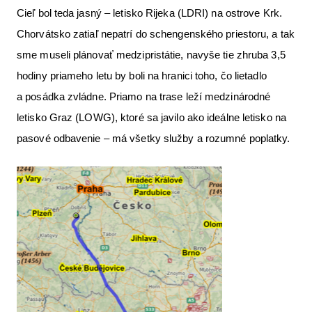
Cieľ bol teda jasný – letisko Rijeka (LDRI) na ostrove Krk.
Letecká videa
Chorvátsko zatiaľ nepatrí do schengenského priestoru, a tak
Aktuální FR + archiv
sme museli plánovať medzipristátie, navyše tie zhruba 3,5
Letecká muzea
hodiny priameho letu by boli na hranici toho, čo lietadlo
a posádka zvládne. Priamo na trase leží medzinárodné
VFR Communication app
letisko Graz (LOWG), ktoré sa javilo ako ideálne letisko na
The SAFE Guide app
pasové odbavenie – má všetky služby a rozumné poplatky.
Nabídky práce v letectví
Inzerujte s námi
E-SHOP