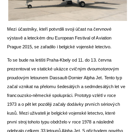
Letecká videa
Aktuální FR + archiv
Mezi účastníky, kteří potvrdili svoji účast na červnové
Letecká muzea
výstavě a leteckém dnu European Festival of Aviation
VFR Communication app
Prague 2015, se zařadilo i belgické vojenské letectvo.
The SAFE Guide app
To se bude na letišti Praha-Kbely od 11. do 13. června
Nabídky práce v letectví
prezentovat ve statické ukázce cvičným dvoumotorovým
Inzerujte s námi
proudovým letounem Dassault-Dornier Alpha Jet. Tento typ
začal vznikat na přelomu šedesátých a sedmdesátých let ve
E-SHOP
francouzsko-německé spolupráci. Prototyp vzlétl v roce
1973 a o pět let později začaly dodávky prvních sériových
kusů. Mezi uživateli je belgické vojenské letectvo, které
první stroj tohoto typu obdrželo v roce 1978 a následně
odebralo celkem 33 letounů Alpha Jet. S příchodem nového