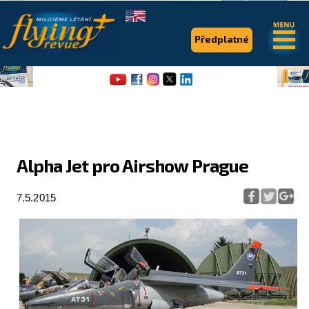
.
.
Předplatné
Alpha Jet pro Airshow Prague
Flying Revue
7.5.2015
Články
Expedice
Pro piloty
Série & speciály