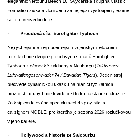
elegantních letounů Beech 18. Švýcarská skupina Classic
Formation získala vloni cenu za nejlepší vystoupení, těšíme
se, co předvedou letos.
·
Proudová síla:
Eurofighter Typhoon
Nejrychlejším a nejmodernějším vojenským letounem
ročníku bude dvojice proudových stíhačů Eurofighter
Typhoon z německé základny v Neuburgu (
Taktisches
Luftwaffengeschwader 74 / Bavarian Tigers
). Jeden stroj
předvede dynamickou ukázku na hranici fyzikálních
možností, druhý bude k vidění zblízka na statické ukázce.
Za kniplem letového speciálu sedí display pilot s
callsignem NOBLE, pro kterého je sezóna 2026 rozlučkovou
v jeho kariéře.
·
Hollywood a historie ze Salcburku