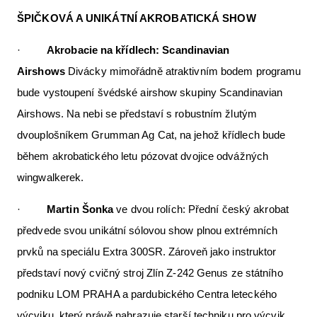
ŠPIČKOVÁ A UNIKÁTNÍ AKROBATICKÁ SHOW
·
Akrobacie na křídlech:
Scandinavian
Airshows
Divácky mimořádně atraktivním bodem programu
bude vystoupení švédské airshow skupiny Scandinavian
Airshows. Na nebi se představí s robustním žlutým
dvouplošníkem Grumman Ag Cat, na jehož křídlech bude
během akrobatického letu pózovat dvojice odvážných
wingwalkerek.
·
Martin Šonka
ve dvou rolích: Přední český akrobat
předvede svou unikátní sólovou show plnou extrémních
prvků na speciálu Extra 300SR. Zároveň jako instruktor
představí nový cvičný stroj Zlín Z-242 Genus ze státního
podniku LOM PRAHA a pardubického Centra leteckého
výcviku, který právě nahrazuje starší techniku pro výcvik