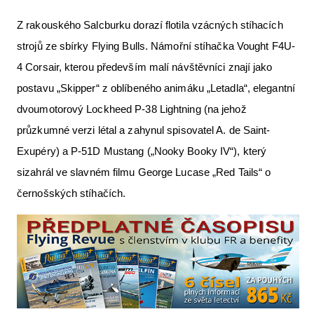
Z rakouského Salcburku dorazí flotila vzácných stíhacích
strojů ze sbírky Flying Bulls. Námořní stíhačka Vought F4U-
4 Corsair, kterou především malí návštěvníci znají jako
postavu „Skipper“ z oblíbeného animáku „Letadla“, elegantní
dvoumotorový Lockheed P-38 Lightning (na jehož
průzkumné verzi létal a zahynul spisovatel A. de Saint-
Exupéry) a P-51D Mustang („Nooky Booky IV“), který
sizahrál ve slavném filmu George Lucase „Red Tails“ o
černošských stíhačích.