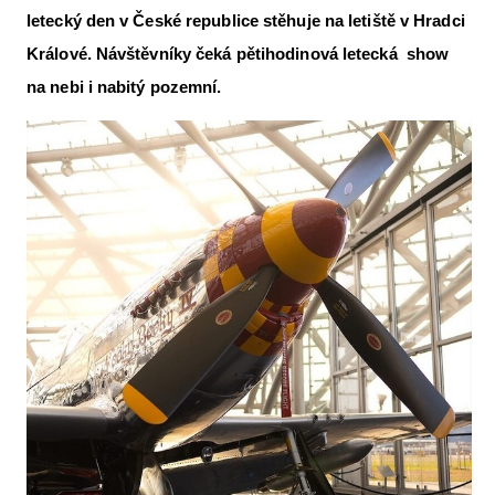
letecký den v České republice stěhuje na letiště v Hradci
Letecká videa
Králové. Návštěvníky čeká pětihodinová letecká show
Aktuální FR + archiv
na nebi i nabitý pozemní.
Letecká muzea
VFR Communication app
The SAFE Guide app
Nabídky práce v letectví
Inzerujte s námi
E-SHOP