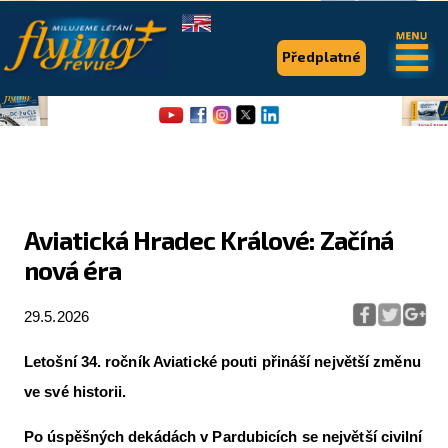
.
.
Předplatné
Aviatická Hradec Králové: Začíná
nová éra
Flying Revue
Články
29.5.2026
Expedice
Letošní 34. ročník Aviatické pouti přináší největší změnu
Pro piloty
ve své historii.
Série & speciály
Po úspěšných dekádách v Pardubicích se největší civilní