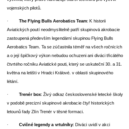
vojenských pilotů.
·
The Flying Bulls Aerobatics Team
: K historii
Aviatických poutí neodmyslitelně patří skupinová akrobacie
zastoupená především legendární skupinou Flying Bulls
Aerobatics Team. Ta se zúčastnila téměř na všech ročnících
a o její špičkový výkon nebudou ochuzeni ani diváci třicátého
čtvrtého ročníku Aviatické pouti, který se uskuteční 30. a 31.
května na letišti v Hradci Králové. v oblasti skupinového
létání.
·
Trenér box
: Živý odkaz československé letecké školy
v podobě precizní skupinové akrobacie čtyř historických
letounů řady Zlín Trenér v těsné formaci.
·
Cvičné legendy a vrtulníky
: Diváci uvidí v akci