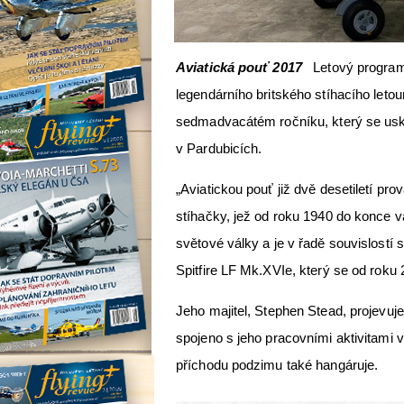
Aviatická pouť 2017
Letový program 
legendárního britského stíhacího letou
sedmadvacátém ročníku, který se uskut
v Pardubicích.
„Aviatickou pouť již dvě desetiletí pr
stíhačky, jež od roku 1940 do konce v
světové války a je v řadě souvislostí 
Spitfire LF Mk.XVIe, který se od roku
Jeho majitel, Stephen Stead, projevuje
spojeno s jeho pracovními aktivitami v
příchodu podzimu také hangáruje.