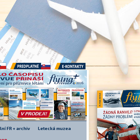
Předplatné
E-kontakty
lní FR + archiv
Letecká muzea