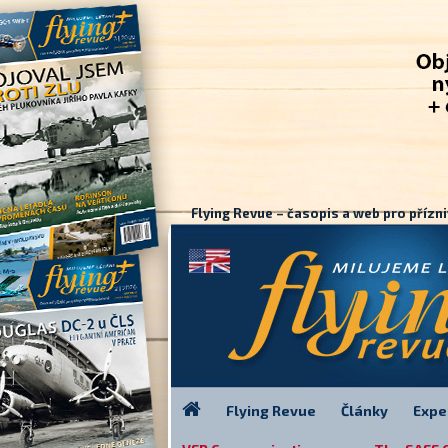
Flying Revue – časopis a web pro přízni
Flying Revue
Články
Expe