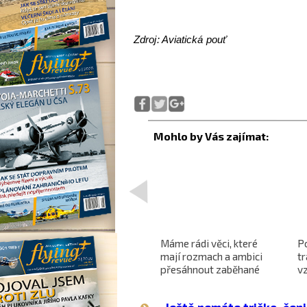
Zdroj: Aviatická pouť
<
Projekt nadzvukového
Máme rádi věci, které
P
letounu X-59 QueSST
mají rozmach a ambici
t
o
směřuje k prvnímu letu
přesáhnout zaběhané
v
hranice