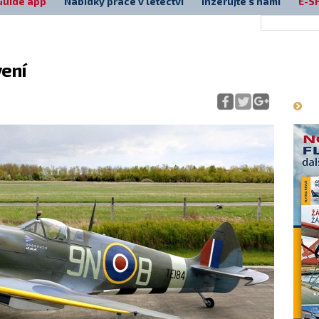
Guide app
Nabídky práce v letectví
Inzerujte s námi
E-S
vení
Má