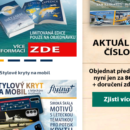
2
3
4
Stylové kryty na mobil