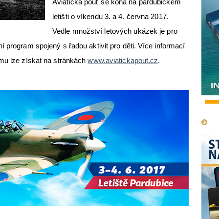
Aviatická pouť se koná na pardubickém
letišti o víkendu 3. a 4. června 2017.
Vedle množství letových ukázek je pro
 program spojený s řadou aktivit pro děti. Více informací
amu lze získat na stránkách
www.aviatickapout.cz
.
1