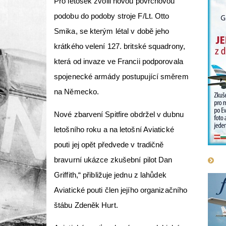
Pro letošek zvolil novou povrchovou
podobu do podoby stroje F/Lt. Otto
Smika, se kterým létal v době jeho
krátkého velení 127. britské squadrony,
která od invaze ve Francii podporovala
spojenecké armády postupující směrem
na Německo.
Nové zbarvení Spitfire obdržel v dubnu
letošního roku a na letošní Aviatické
pouti jej opět předvede v tradičně
bravurní ukázce zkušební pilot Dan
Griffith,“ přibližuje jednu z lahůdek
Aviatické pouti člen jejího organizačního
štábu Zdeněk Hurt.