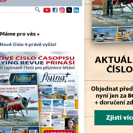
HOP
me pro vás »
Nové číslo 4 právě vyšlo!