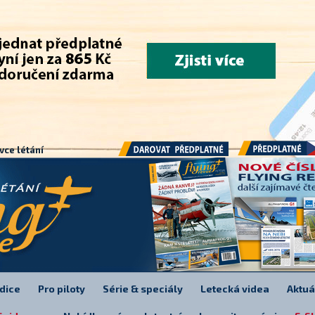
.
vce létání
Předplatné
Darovat předplatné
dice
Pro piloty
Série & speciály
Letecká videa
Aktuá