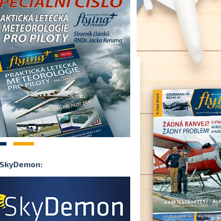
2
SkyDemon: