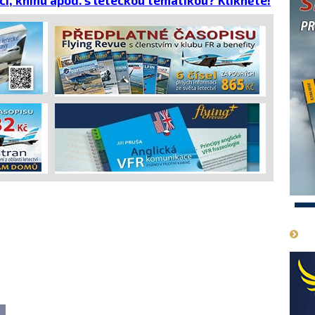
ci, knihu apod. s leteckou tematikou? Klikněte!
cena
1