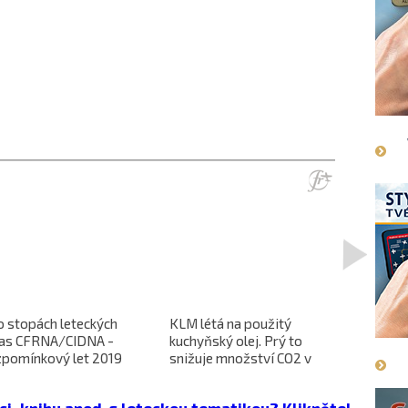
>
o stopách leteckých
KLM létá na použitý
L-610 no
ras CFRNA/CIDNA -
kuchyňský olej. Prý to
předběžn
zpomínkový let 2019
snižuje množství CO2 v
dokončen
emisích
dopravců 
projekt 