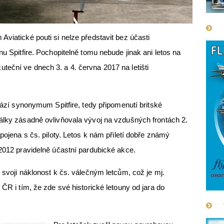
Aviatické pouti si nelze představit bez účasti
nu Spitfire. Pochopitelně tomu nebude jinak ani letos na
eční ve dnech 3. a 4. června 2017 na letišti
ovází synonymum Spitfire, tedy připomenutí britské
álky zásadně ovlivňovala vývoj na vzdušných frontách 2.
spojena s čs. piloty. Letos k nám přiletí dobře známý
 2012 pravidelně účastní pardubické akce.
 svoji náklonost k čs. válečným letcům, což je mj.
 ČR i tím, že zde své historické letouny od jara do