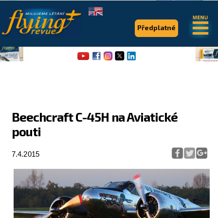
.
.
Předplatné
Beechcraft C-45H na Aviatické
pouti
Flying Revue
Články
7.4.2015
Expedice
Pro piloty
Série & speciály