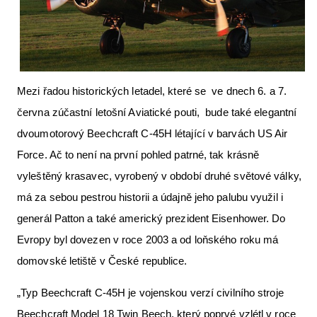
Letecká videa
Aktuální FR + archiv
Letecká muzea
Mezi řadou historických letadel, které se ve dnech 6. a 7.
VFR Communication app
června zúčastní letošní Aviatické pouti, bude také elegantní
The SAFE Guide app
dvoumotorový Beechcraft C-45H létající v barvách US Air
Force. Ač to není na první pohled patrné, tak krásně
Nabídky práce v letectví
vyleštěný krasavec, vyrobený v období druhé světové války,
Inzerujte s námi
má za sebou pestrou historii a údajně jeho palubu využil i
E-SHOP
generál Patton a také americký prezident Eisenhower. Do
Evropy byl dovezen v roce 2003 a od loňského roku má
domovské letiště v České republice.
„Typ Beechcraft C-45H je vojenskou verzí civilního stroje
Beechcraft Model 18 Twin Beech, který poprvé vzlétl v roce