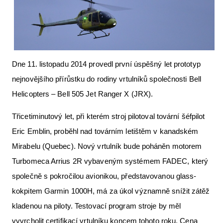
Letecká videa
Aktuální FR + archiv
Letecká muzea
Dne 11. listopadu 2014 provedl první úspěšný let prototyp
VFR Communication app
nejnovějšího přírůstku do rodiny vrtulníků společnosti Bell
The SAFE Guide app
Helicopters – Bell 505 Jet Ranger X (JRX).
Nabídky práce v letectví
Třicetiminutový let, při kterém stroj pilotoval tovární šéfpilot
Inzerujte s námi
Eric Emblin, proběhl nad továrním letištěm v kanadském
Mirabelu (Quebec). Nový vrtulník bude poháněn motorem
E-SHOP
Turbomeca Arrius 2R vybaveným systémem FADEC, který
společně s pokročilou avionikou, představovanou glass-
kokpitem Garmin 1000H, má za úkol významně snížit zátěž
kladenou na piloty. Testovací program stroje by měl
vyvrcholit certifikací vrtulníku koncem tohoto roku. Cena