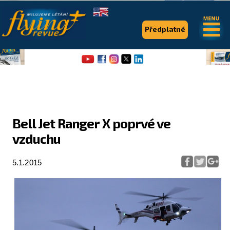
.
.
Předplatné
Bell Jet Ranger X poprvé ve
vzduchu
Flying Revue
Články
5.1.2015
Expedice
Pro piloty
Série & speciály