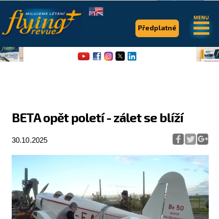
.
.
Předplatné
BETA opět poletí - zálet se blíží
Flying Revue
30.10.2025
Články
Expedice
Pro piloty
Série & speciály