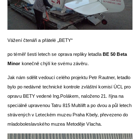
Letecká videa
Aktuální FR + archiv
Letecká muzea
Vážení čtenáři a přátelé „BETY“
VFR Communication app
po téměř šesti letech se oprava repliky letadla
BE 50 Beta
The SAFE Guide app
Minor
konečně chýlí ke svému závěru.
Nabídky práce v letectví
Jak nám sdělit vedoucí celého projektu Petr Rautner, letadlo
Inzerujte s námi
bylo po nedávné technické kontrole zvláštní komisí ÚCL pro
E-SHOP
opravu BETY vedené Ing.Polákem, naloženo 21. října na
speciálně upravenou Tatru 815 Multilift a po dvou a půl letech
strávených v Leteckém muzeu Praha Kbely, převezeno do
mladoboleslavského muzea Metoděje Vlacha.