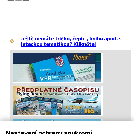
Ještě nemáte tričko, čepici, knihu apod. s
leteckou tematikou? Klikněte!
Nastavení ochrany soukromí