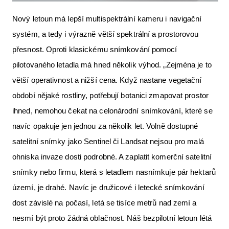
Nový letoun má lepší multispektrální kameru i navigační
systém, a tedy i výrazně větší spektrální a prostorovou
přesnost. Oproti klasickému snímkování pomocí
pilotovaného letadla má hned několik výhod. „Zejména je to
větší operativnost a nižší cena. Když nastane vegetační
období nějaké rostliny, potřebují botanici zmapovat prostor
ihned, nemohou čekat na celonárodní snímkování, které se
navíc opakuje jen jednou za několik let. Volně dostupné
satelitní snímky jako Sentinel či Landsat nejsou pro malá
ohniska invaze dosti podrobné. A zaplatit komerční satelitní
snímky nebo firmu, která s letadlem nasnímkuje pár hektarů
území, je drahé. Navíc je družicové i letecké snímkování
dost závislé na počasí, letá se tisíce metrů nad zemí a
nesmí být proto žádná oblačnost. Náš bezpilotní letoun létá