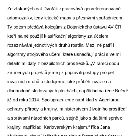
Ze získaných dat Dvořák zpracovává georeferencované
ortomozaiky, tedy letecké mapy s přesnými souřadnicemi.
Ty potom předává kolegům z Botanického ústavu AV ČR,
kteří na ně použijí klasifikační algoritmy za účelem
rozeznávání jednotlivých druhů rostlin. Mezi ně patří i
algoritmy strojového učení, které usnadňují práci s velmi
detailními daty z bezpilotních prostředků. „V rámci obou
zmíněných projektů jsme již připravili postupy pro pět
invazních druhů a studujeme také průběh invaze na
dlouhodobě sledovaných plochách, například na řece Bečvě
již od roku 2014. Spolupracujeme například s Agenturou
ochrany přírody a krajiny, ministerstvem životního prostředí
a správami národních parků, stejně jako s dalšími správci
krajiny, například Karlovarským krajem,“ říká Jana