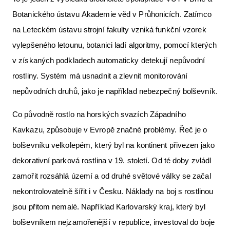
Botanického ústavu Akademie věd v Průhonicích. Zatímco
na Leteckém ústavu strojní fakulty vzniká funkční vzorek
vylepšeného letounu, botanici ladí algoritmy, pomocí kterých
v získaných podkladech automaticky detekují nepůvodní
rostliny. Systém má usnadnit a zlevnit monitorování
nepůvodních druhů, jako je například nebezpečný bolševník.
Co původně rostlo na horských svazích Západního
Kavkazu, způsobuje v Evropě značné problémy. Řeč je o
bolševníku velkolepém, který byl na kontinent přivezen jako
dekorativní parková rostlina v 19. století. Od té doby zvládl
zamořit rozsáhlá území a od druhé světové války se začal
nekontrolovatelně šířit i v Česku. Náklady na boj s rostlinou
jsou přitom nemalé. Například Karlovarský kraj, který byl
bolševníkem nejzamořenější v republice, investoval do boje