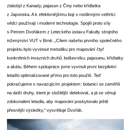
zlatobýl z Kanady, pajasan z Číny nebo křídlatka
z Japonska. A k efektivnějšímu boji s rostlinnými vetřelci
vědci používají i moderní technologie. Spojili proto síly
s Petrem Dvořákem z Leteckého ústavu Fakulty strojního
inženýrství VUT v Brně. „Cílem našeho prvního společného
projektu bylo vyvinout metodiku pro mapování čtyř
konkrétních invazních druhů: bolševníku, pajasanu, křídlatky
a akátu. Během spolupráce jsme vyvinuli první bezpilotní
letadlo optimalizované přímo pro toto použití. Teď
pokračujeme s navazujícím projektem: botanici se zaměřili
na další druhy, které je složitější detekovat, a já se věnuji
zdokonalení letadla, aby mapování poskytovalo ještě
přesnější výsledky,“ vysvětluje Dvořák.