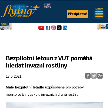
.
.
Předplatné
Bezpilotní letoun z VUT pomáhá
hledat invazní rostliny
Flying Revue
Články
17.6.2021
Expedice
Malé bezpilotní letadlo
uzpůsobené pro potřeby
Pro piloty
monitorování výskytu invazních druhů rostlin.
Série & speciály