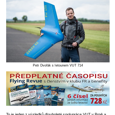
Letecká videa
Aktuální FR + archiv
Letecká muzea
VFR Communication app
The SAFE Guide app
Nabídky práce v letectví
Petr Dvořák s letounem VUT 714
Inzerujte s námi
E-SHOP
To je jeden z výsledků dlouholeté spolupráce VUT v Brně a