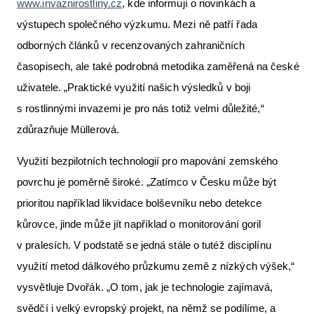
www.invaznirostliny.cz
, kde informují o novinkách a
výstupech společného výzkumu. Mezi ně patří řada
odborných článků v recenzovaných zahraničních
časopisech, ale také podrobná metodika zaměřená na české
uživatele. „Praktické využití našich výsledků v boji
s rostlinnými invazemi je pro nás totiž velmi důležité,“
zdůrazňuje Müllerová.
Využití bezpilotních technologií pro mapování zemského
povrchu je poměrně široké. „Zatímco v Česku může být
prioritou například likvidace bolševníku nebo detekce
kůrovce, jinde může jít například o monitorování goril
v pralesích. V podstatě se jedná stále o tutéž disciplínu
využití metod dálkového průzkumu země z nízkých výšek,“
vysvětluje Dvořák. „O tom, jak je technologie zajímavá,
svědčí i velký evropský projekt, na němž se podílíme, a