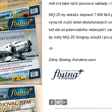
měl mít také nižší provozní náklady i 
MQ-25 by dokáže dopravit 7 000 litrů 
výrazně zvýší dolet obsluhovaných st
loď dál od potenciálního nebezpečí z
by měly MQ-25 Stingray sloužit i pro
-fr-
Zdroj: Boeing, Aerotime.aero