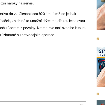
nižší nároky na servis.
paliva do vzdálenosti cca 920 km, čímž se jednak
íhaček, za druhé to umožní držet mateřskou letadlovou
ásahu úderem z pevniny. Kromě role tankovacího letounu
 průzkumné a zpravodajské operace.