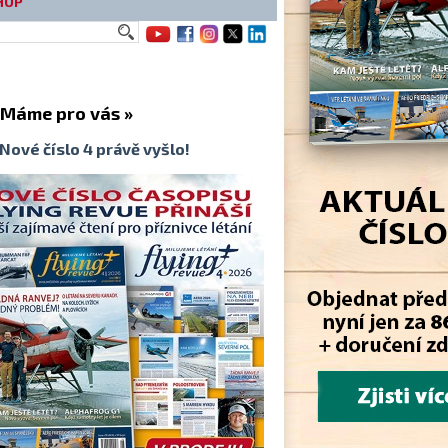
HOP
me pro vás »
Nové číslo 4 právě vyšlo!