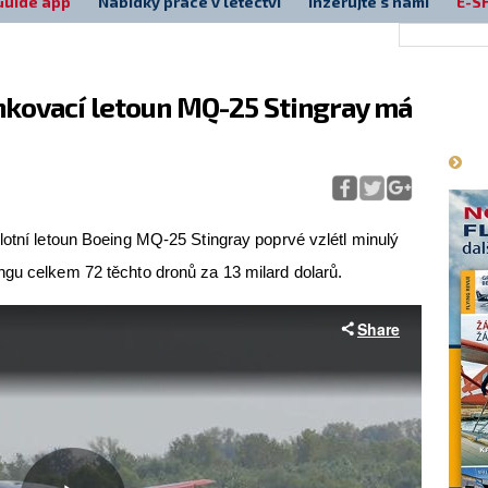
Guide app
Nabídky práce v letectví
Inzerujte s námi
E-S
nkovací letoun MQ-25 Stingray má
Má
otní letoun Boeing MQ-25 Stingray poprvé vzlétl minulý
ngu celkem 72 těchto dronů za 13 milard dolarů.