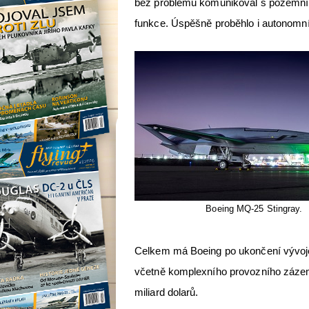
bez problémů komunikoval s pozemním 
funkce. Úspěšně proběhlo i autonomní
Boeing MQ-25 Stingray.
Celkem má Boeing po ukončení vývoje 
včetně komplexního provozního zázemí
miliard dolarů.