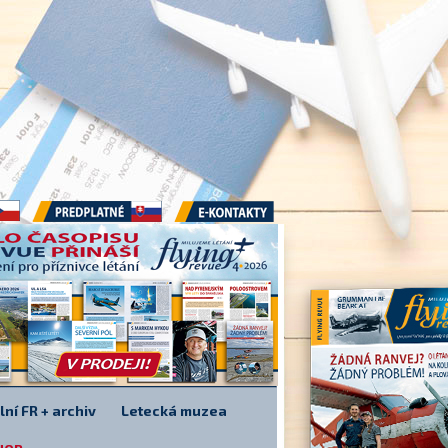
Předplatné
E-kontakty
lní FR + archiv
Letecká muzea