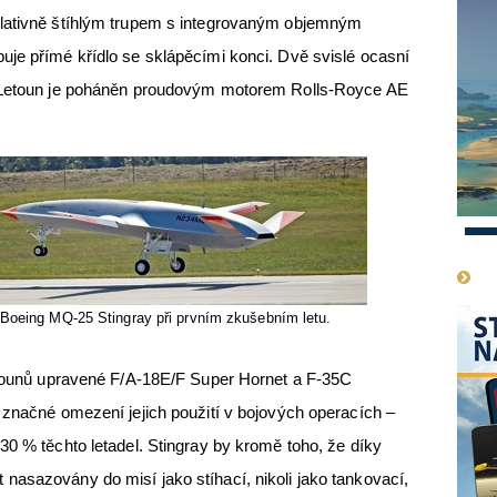
elativně štíhlým trupem s integrovaným objemným
je přímé křídlo se sklápěcími konci. Dvě svislé ocasní
. Letoun je poháněn proudovým motorem Rolls-Royce AE
1
Boeing MQ-25 Stingray při prvním zkušebním letu.
letounů upravené F/A-18E/F Super Hornet a F-35C
 značné omezení jejich použití v bojových operacích –
30 % těchto letadel. Stingray by kromě toho, že díky
asazovány do misí jako stíhací, nikoli jako tankovací,