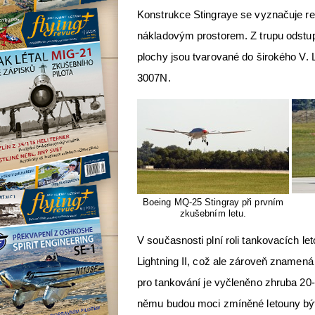
Konstrukce Stingraye se vyznačuje r
nákladovým prostorem. Z trupu odstupu
plochy jsou tvarované do širokého V
3007N.
Boeing MQ-25 Stingray při prvním
zkušebním letu.
V současnosti plní roli tankovacích 
Lightning II, což ale zároveň znamená
pro tankování je vyčleněno zhruba 20-
němu budou moci zmíněné letouny být n