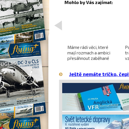
<
Projekt nadzvukového
Máme rádi věci, které
P
letounu X-59 QueSST
mají rozmach a ambici
t
o
směřuje k prvnímu letu
přesáhnout zaběhané
v
hranice
Ještě nemáte tričko, čepi