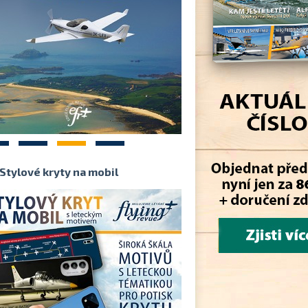
2
3
4
Stylové kryty na mobil