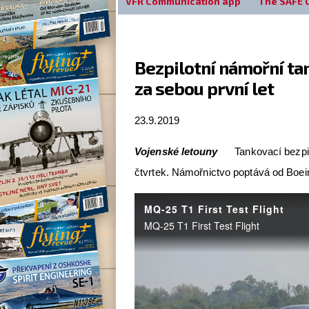
VFR Communication app
The SAFE 
Bezpilotní námořní ta
za sebou první let
23.9.2019
Vojenské letouny
Tankovací bezpil
čtvrtek. Námořnictvo poptává od Boei