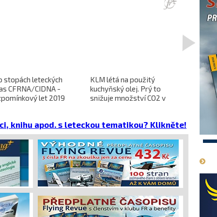
>
o stopách leteckých
KLM létá na použitý
L-610 no
ras CFRNA/CIDNA -
kuchyňský olej. Prý to
předběžn
zpomínkový let 2019
snižuje množství CO2 v
dokončen
emisích
dopravců 
projekt 
ci, knihu apod. s leteckou tematikou? Klikněte!
cena
1