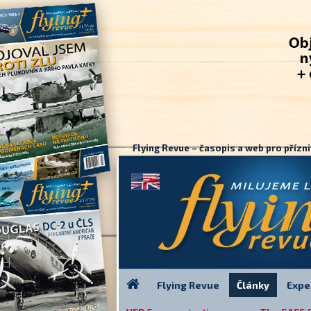
Flying Revue – časopis a web pro přízni
Flying Revue
Články
Expe