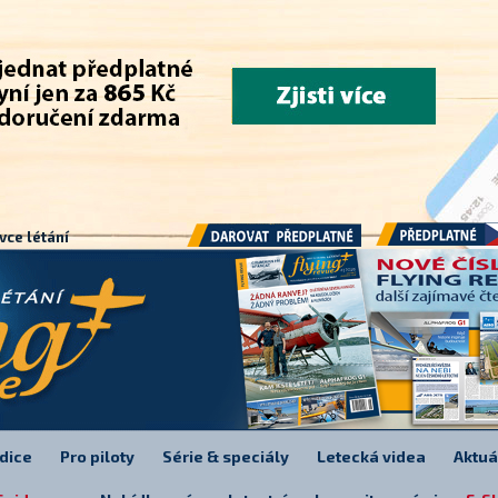
.
vce létání
Předplatné
Darovat předplatné
dice
Pro piloty
Série & speciály
Letecká videa
Aktuá