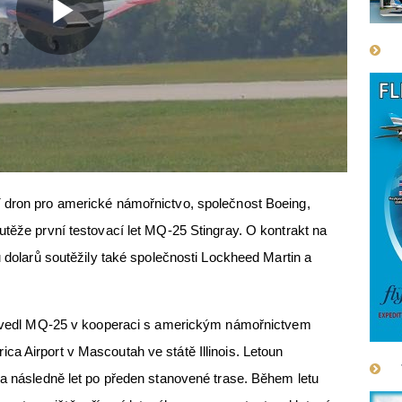
 dron pro americké námořnictvo, společnost Boeing,
utěže první testovací let MQ-25 Stingray. O kontrakt na
ů dolarů soutěžily také společnosti Lockheed Martin a
provedl MQ-25 v kooperaci s americkým námořnictvem
a Airport v Mascoutah ve státě Illinois. Letoun
 a následně let po předen stanovené trase. Během letu