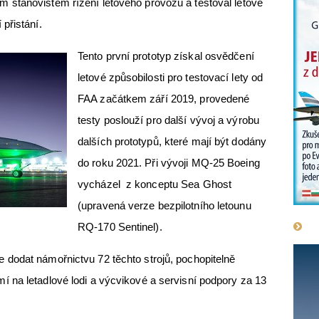
stanovištěm řízení letového provozu a testoval letové
 přistání.
Tento první prototyp získal osvědčení
letové způsobilosti pro testovací lety od
FAA začátkem září 2019, provedené
testy poslouží pro další vývoj a výrobu
dalších prototypů, které mají být dodány
do roku 2021. Při vývoji MQ-25 Boeing
vycházel z konceptu Sea Ghost
(upravená verze bezpilotního letounu
RQ-170 Sentinel).
dodat námořnictvu 72 těchto strojů, pochopitelně
 na letadlové lodi a výcvikové a servisní podpory za 13