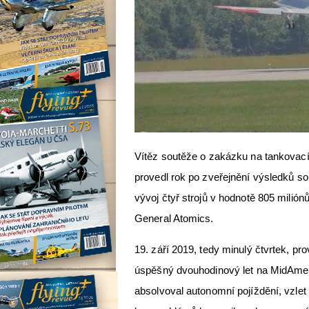
Vítěz soutěže o zakázku na tankovací
provedl rok po zveřejnění výsledků so
vývoj čtyř strojů v hodnotě 805 milión
General Atomics.
19. září 2019, tedy minulý čtvrtek, 
úspěšný dvouhodinový let na MidAmeric
absolvoval autonomní pojíždění, vzlet