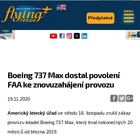
.
.
Předplatné
Boeing 737 Max dostal povolení
FAA ke znovuzahájení provozu
Flying Revue
Články
19.11.2020
Expedice
Americký letecký úřad
ve středu 18. listopadu zrušil zákaz
Pro piloty
provozu letadel Boeing 737 Max, který trval nekonečných 20
měsíců od března 2019.
Série & speciály