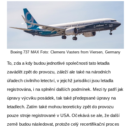
Letecká videa
Aktuální FR + archiv
Letecká muzea
VFR Communication app
Boeing 737 MAX Foto: Clemens Vasters from Viersen, Germany
The SAFE Guide app
To, zda a kdy budou jednotlivé společnosti tato letadla
Nabídky práce v letectví
zavádět zpět do provozu, záleží ale také na národních
Inzerujte s námi
úřadech civilního letectví, v jejichž jurisdikci jsou letadla
E-SHOP
registrována, i na splnění dalších podmínek. Mezi ty patří jak
úpravy výcviku posádek, tak také předepsané úpravy na
letadlech. Zatím také mohou teoreticky zpět do provozu
pouze stroje registrované v USA. Očekává se ale, že další
země budou následovat, protože celý recertifikační proces