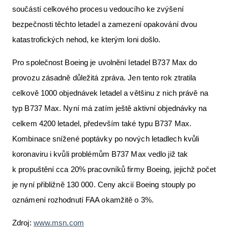
součástí celkového procesu vedoucího ke zvýšení
bezpečnosti těchto letadel a zamezení opakování dvou
katastrofických nehod, ke kterým loni došlo.
Pro společnost Boeing je uvolnění letadel B737 Max do
provozu zásadně důležitá zpráva. Jen tento rok ztratila
celkově 1000 objednávek letadel a většinu z nich právě na
typ B737 Max. Nyní má zatím ještě aktivní objednávky na
celkem 4200 letadel, především také typu B737 Max.
Kombinace snížené poptávky po nových letadlech kvůli
koronaviru i kvůli problémům B737 Max vedlo již tak
k propuštění cca 20% pracovníků firmy Boeing, jejichž počet
je nyní přibližně 130 000. Ceny akcií Boeing stouply po
oznámení rozhodnutí FAA okamžitě o 3%.
Zdroj:
www.msn.com