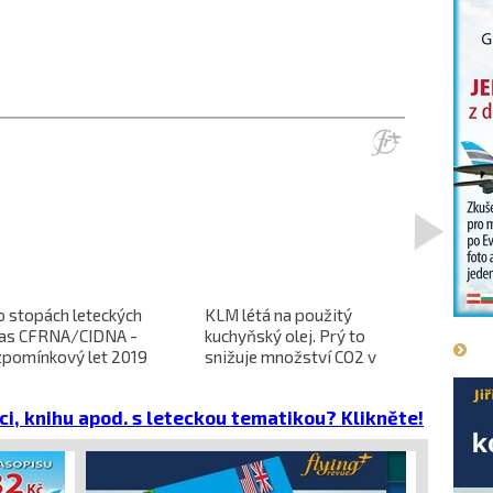
>
o stopách leteckých
KLM létá na použitý
L-610 no
ras CFRNA/CIDNA -
kuchyňský olej. Prý to
předběžn
zpomínkový let 2019
snižuje množství CO2 v
dokončen
emisích
dopravců 
projekt 
ci, knihu apod. s leteckou tematikou? Klikněte!
cena