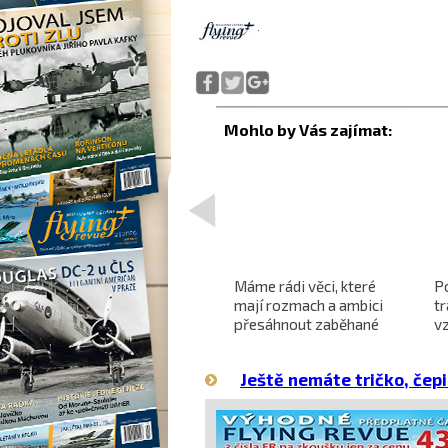
<
Projekt nadzvukového
Máme rádi věci, které
P
letounu X-59 QueSST
mají rozmach a ambici
t
o
směřuje k prvnímu letu
přesáhnout zaběhané
v
hranice
Ještě nemáte tričko, čepi