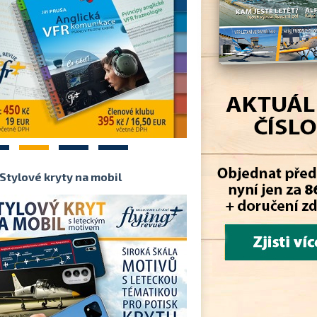
2
3
4
Stylové kryty na mobil