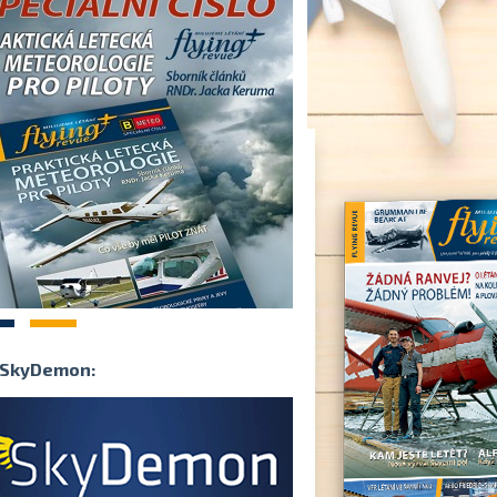
2
SkyDemon: