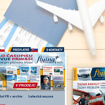
Předplatné
E-kontakty
lní FR + archiv
Letecká muzea