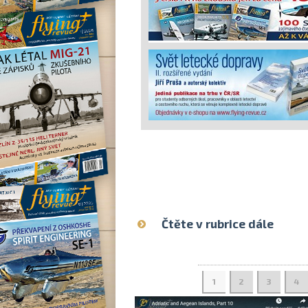
Čtěte v rubrice dále
1
2
3
4