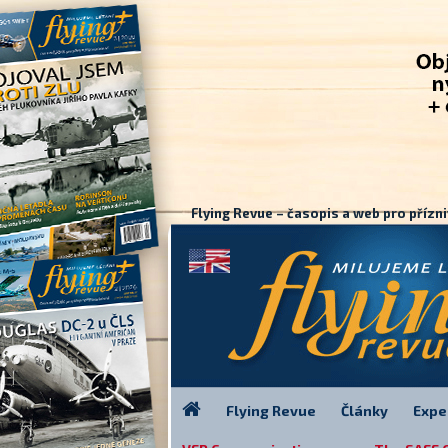
Flying Revue – časopis a web pro přízni
Flying Revue
Články
Expe