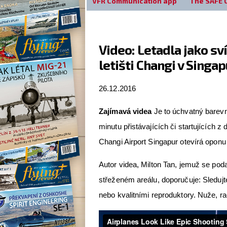
VFR Communication app
The SAFE 
Video: Letadla jako sví
letišti Changi v Singa
26.12.2016
Zajímavá videa
Je to úchvatný barevný
minutu přistávajících či startujících z
Changi Airport Singapur otevírá opon
Autor videa, Milton Tan, jemuž se podař
střeženém areálu, doporučuje: Sledujt
nebo kvalitními reproduktory. Nuže, ra