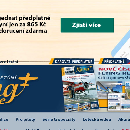
.
vce létání
Předplatné
Darovat předplatné
dice
Pro piloty
Série & speciály
Letecká videa
Aktuá