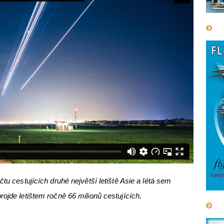
tu cestujících druhé největší letiště Asie a létá sem
rojde letištem ročně 66 milionů cestujících.