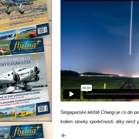
Singapurské letiště Changi je co do poč
kolem stovky společností, díky nimž p
-fr-