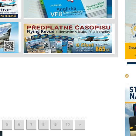
1
5
6
7
8
9
10
>