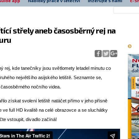
Guide app
Nabídky práce v letectví
Inzerujte s námi
E-S
tící střely aneb časosběrný rej na
Má
puru
 rej, kde tanečníky jsou světlomety letadel minutu co
 druhého největšího asijského letiště. Seznamte se,
u časosběrného nočního videa.
ilo získat svolení letiště natáčet přímo v jeho přísně
e ve full HD kvalitě na celé obrazovce a se sluchátky
čte vstoupit, divadlo začíná!