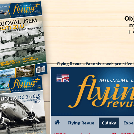
Flying Revue – časopis a web pro přízni
Flying Revue
Články
Expe