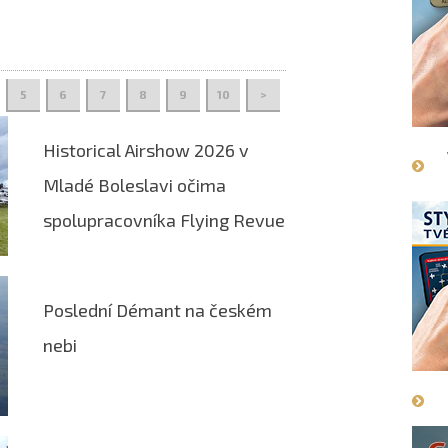
5
6
7
8
9
10
>
Historical Airshow 2026 v
Mladé Boleslavi očima
spolupracovníka Flying Revue
Poslední Démant na českém
nebi