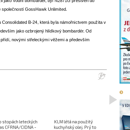
žil jako vodní bombardér, byl N2871G přestvěn do
e společností GossHawk Unlimited.
u Consolidated B-24, která byla námořnictvem použita v
především jako ozbrojený hlídkový bombardér. Od
ší přídí, novými střeleckými věžemi a především
>
o stopách leteckých
KLM létá na použitý
L-610 no
ras CFRNA/CIDNA -
kuchyňský olej. Prý to
předběžn