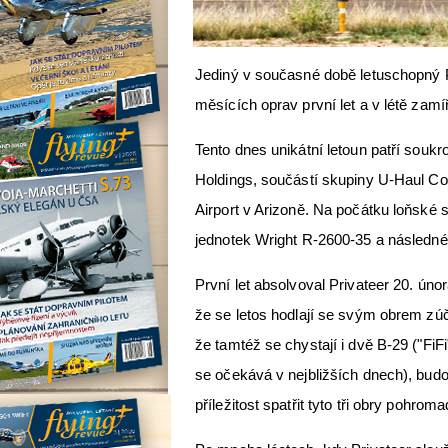
Jediný v současné době letuschopný P
měsících oprav první let a v létě zam
Tento dnes unikátní letoun patří sou
Holdings, součástí skupiny U-Haul Cor
Airport v Arizoně. Na počátku loňské
jednotek Wright R-2600-35 a následné
První let absolvoval Privateer 20. únor
že se letos hodlají se svým obrem zúč
že tamtéž se chystají i dvě B-29 ("FiF
se očekává v nejbližších dnech), bud
příležitost spatřit tyto tři obry pohroma