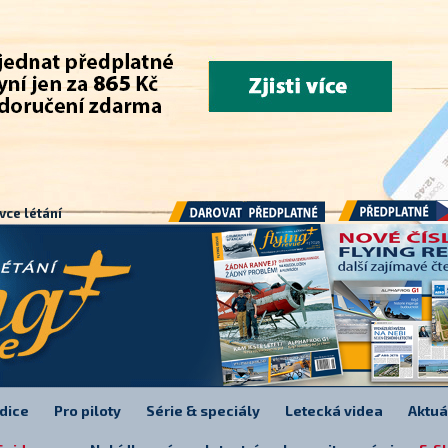
.
vce létání
Předplatné
Darovat předplatné
dice
Pro piloty
Série & speciály
Letecká videa
Aktuá