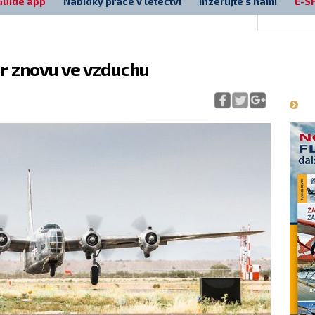
Guide app
Nabídky práce v letectví
Inzerujte s námi
E-S
r znovu ve vzduchu
Má