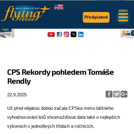
.
.
Předplatné
CPS Rekordy pohledem Tomáše
Rendly
Flying Revue
Články
22.9.2025
Expedice
Už před nějakou dobou začala CPSka mimo běžného
Pro piloty
vyhodnocování letů shromažďovat data také o nejlepších
výkonech v jednotlivých třídách a ročnících.
Série & speciály