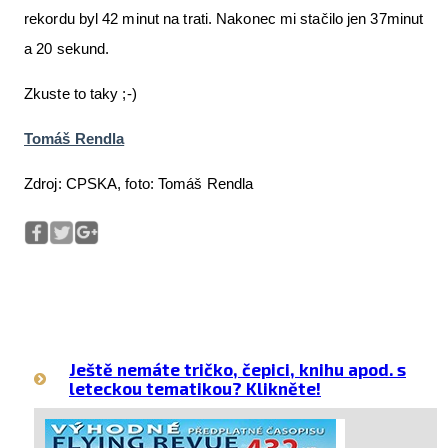
rekordu byl 42 minut na trati. Nakonec mi stačilo jen 37minut
a 20 sekund.
Zkuste to taky ;-)
Tomáš Rendla
Zdroj: CPSKA, foto: Tomáš Rendla
Ještě nemáte tričko, čepici, knihu apod. s
leteckou tematikou? Klikněte!