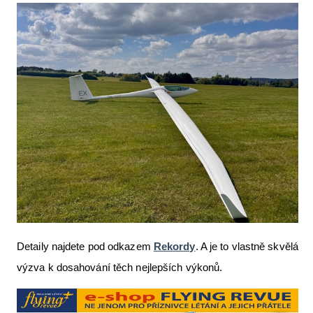
Letecká videa
Aktuální FR + archiv
Letecká muzea
VFR Communication app
The SAFE Guide app
Nabídky práce v letectví
Inzerujte s námi
E-SHOP
Detaily najdete pod odkazem
Rekordy
. A je to vlastně skvělá
výzva k dosahování těch nejlepších výkonů.