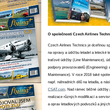
O společnosti Czech Airlines Techn
Czech Airlines Technics je dceřinou s
na opravy a údržbu letadel a letecké 
traťové údržby (Line Maintenance), ú
podpory provozovatelů (Engineering) 
Maintenance). V roce 2018 také společ
např. náhradních dílů na letadla, a n
CSAT.com
. Nad rámec běžné údržby p
realizace různých modifikací a servis
a oprav letadlových podvozků a jinýc