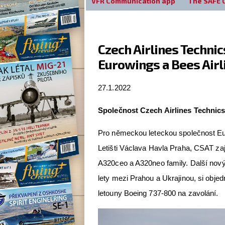
VFR Communication app
The SAFE 
Czech Airlines Techni
Eurowings a Bees Airl
27.1.2022
Společnost Czech Airlines Technic
Pro německou leteckou společnost Eur
Letišti Václava Havla Praha, CSAT zaj
A320ceo a A320neo family. Další nový 
lety mezi Prahou a Ukrajinou, si obje
letouny Boeing 737-800 na zavolání.