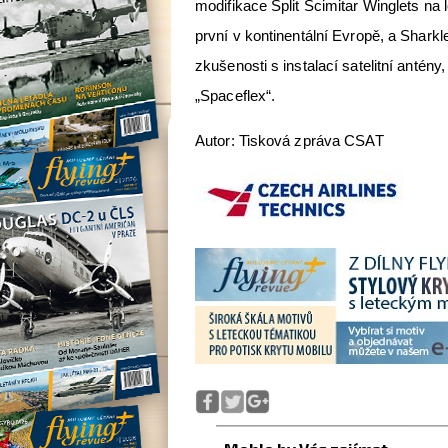
modifikace Split Scimitar Winglets n
první v kontinentální Evropě, a Shark
zkušenosti s instalací satelitní antén
„Spaceflex“.
Autor: Tisková zpráva CSAT