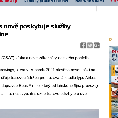
Guide app
Nabídky práce v letectví
Inzerujte s námi
E-S
cs nově poskytuje služby
Má
ine
s (CSAT)
získala nové zákazníky do svého portfolia.
owings, která v listopadu 2021 otevřela novou bázi na
išťuje traťovou údržbu pro bázovaná letadla typu Airbus
dopravce Bees Airline, který od loňského října provozuje
dnal možnost využití služeb traťové údržby pro své