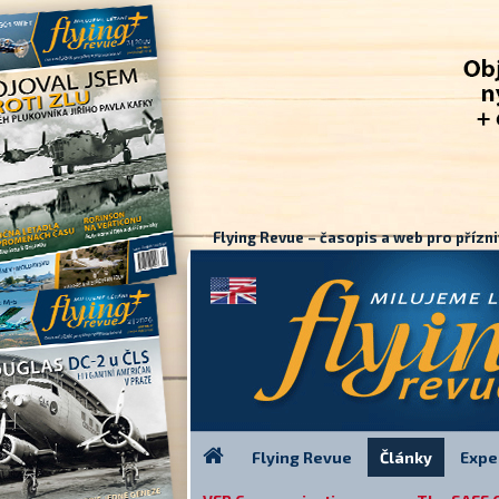
Flying Revue – časopis a web pro přízni
Flying Revue
Články
Expe