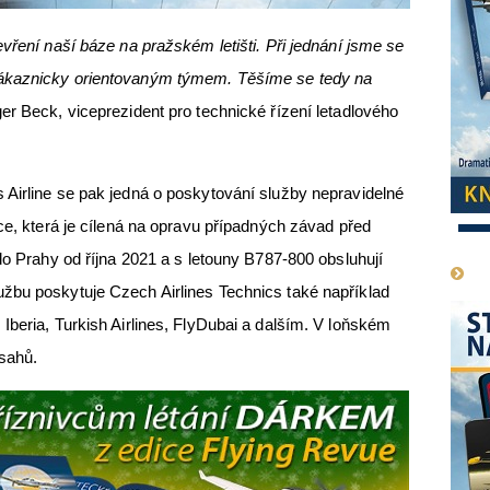
vření naší báze na pražském letišti. Při jednání jsme se
zákaznicky orientovaným týmem. Těšíme se tedy na
r Beck, viceprezident pro technické řízení letadlového
Airline se pak jedná o poskytování služby nepravidelné
ce, která je cílená na opravu případných závad před
1
do Prahy od října 2021 a s letouny B787-800 obsluhují
žbu poskytuje Czech Airlines Technics také například
Iberia, Turkish Airlines, FlyDubai a dalším. V loňském
zásahů.