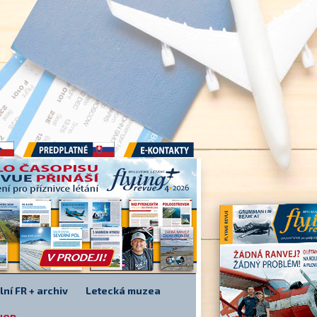
Předplatné
E-kontakty
lní FR + archiv
Letecká muzea