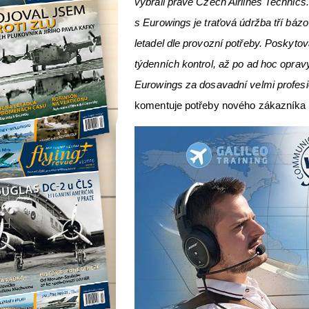
vybrali právě Czech Airlines Techni
s Eurowings je traťová údržba tří báz
letadel dle provozní potřeby. Poskyto
týdenních kontrol, až po ad hoc oprav
Eurowings za dosavadní velmi profesio
komentuje potřeby nového zákazníka 