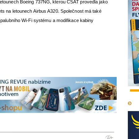
a letounech Boeing 737NG, kterou CSAT provedla jako
lets na letounech Airbus A320. Společnost má také
y, palubního Wi-Fi systému a modifikace kabiny
1