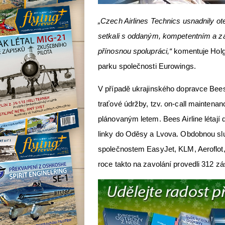
„Czech Airlines Technics usnadnily ote
setkali s oddaným, kompetentním a 
přínosnou spolupráci,“
komentuje Holge
parku společnosti Eurowings.
V případě ukrajinského dopravce Bees 
traťové údržby, tzv. on-call maintenan
plánovaným letem. Bees Airline létají 
linky do Oděsy a Lvova. Obdobnou slu
společnostem EasyJet, KLM, Aeroflot, 
roce takto na zavolání provedli 312 