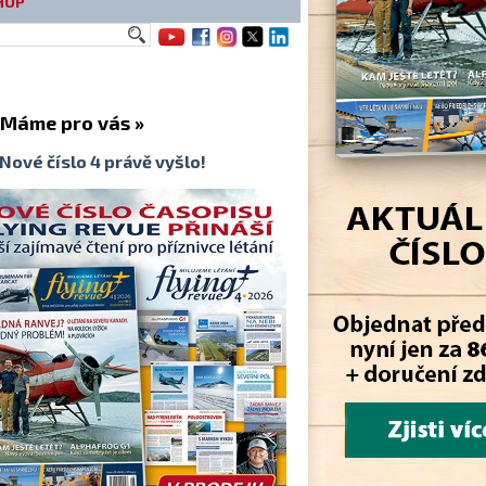
HOP
me pro vás »
Nové číslo 4 právě vyšlo!