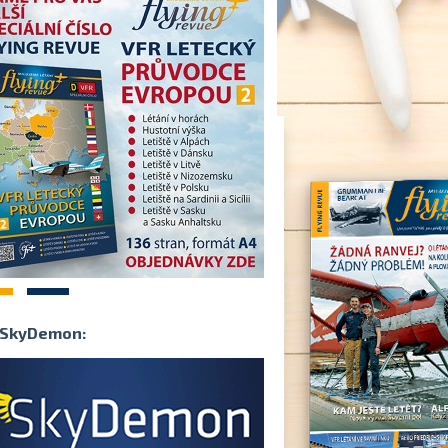
2
SkyDemon: