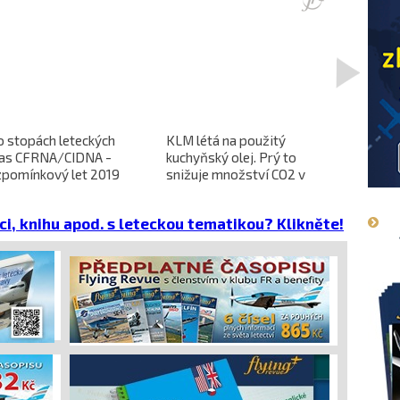
>
o stopách leteckých
KLM létá na použitý
L-610 no
ras CFRNA/CIDNA -
kuchyňský olej. Prý to
předběžn
zpomínkový let 2019
snižuje množství CO2 v
dokončen
emisích
dopravců 
projekt 
ci, knihu apod. s leteckou tematikou? Klikněte!
cena