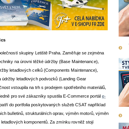
ics
polečností skupiny Letiště Praha. Zaměřuje se zejména
techniky na úrovni těžké údržby (Base Maintenance),
držby letadlových celků (Components Maintenance),
a údržby letadlových podvozků (Landing Gear
nost vstoupila na trh s prodejem spotřebního materiálů,
ásledně pro své zákazníky spustila E-Commerce portál
e-
atří do portfolia poskytovaných služeb CSAT například
ních bulletinů, strukturálních oprav, výměn motorů, výměn
h letadlových komponentů. Za zmínku rovněž stojí