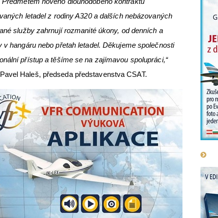
cs. Předmětem nového dlouhodobého kontraktu
ovaných letadel z rodiny A320 a dalších nebázovaných
vané služby zahrnují rozmanité úkony, od denních a
y v hangáru nebo přetah letadel. Děkujeme společnosti
nální přístup a těšíme se na zajímavou spolupráci,“
Pavel Haleš, předseda představenstva CSAT.