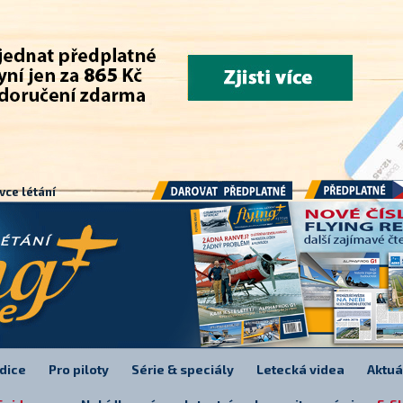
.
vce létání
Předplatné
Darovat předplatné
dice
Pro piloty
Série & speciály
Letecká videa
Aktuá