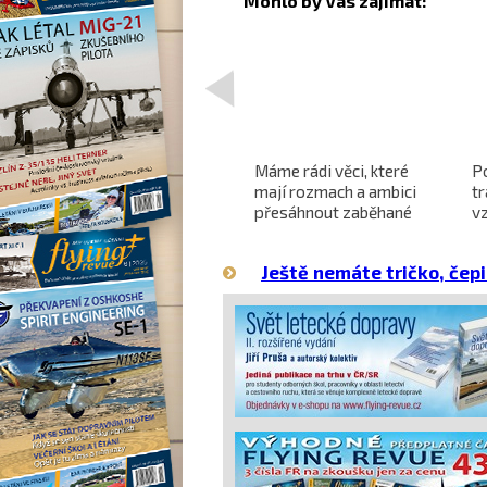
<
Projekt nadzvukového
Máme rádi věci, které
P
letounu X-59 QueSST
mají rozmach a ambici
t
o
směřuje k prvnímu letu
přesáhnout zaběhané
v
hranice
Ještě nemáte tričko, čepi