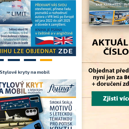
2
3
4
Stylové kryty na mobil