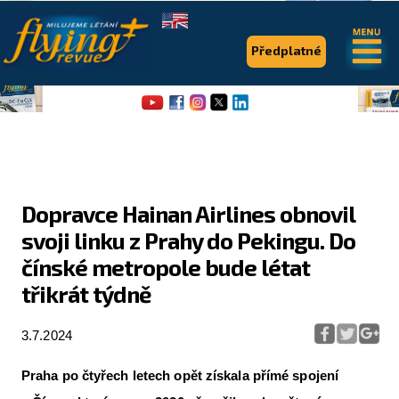
.
.
Předplatné
Dopravce Hainan Airlines obnovil
svoji linku z Prahy do Pekingu. Do
Flying Revue
čínské metropole bude létat
Články
třikrát týdně
Expedice
3.7.2024
Pro piloty
Praha po čtyřech letech opět získala přímé spojení
Série & speciály