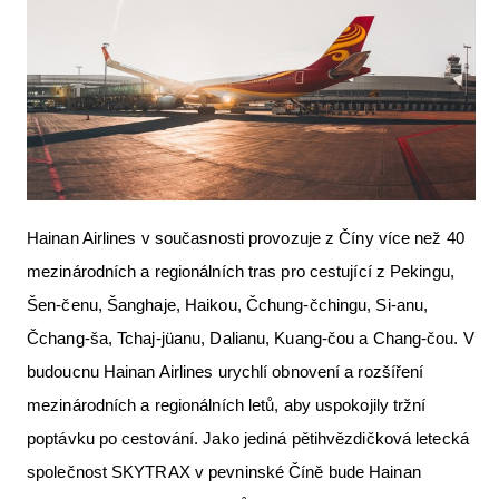
Hainan Airlines v současnosti provozuje z Číny více než 40
mezinárodních a regionálních tras pro cestující z Pekingu,
Šen-čenu, Šanghaje, Haikou, Čchung-čchingu, Si-anu,
Čchang-ša, Tchaj-jüanu, Dalianu, Kuang-čou a Chang-čou. V
budoucnu Hainan Airlines urychlí obnovení a rozšíření
mezinárodních a regionálních letů, aby uspokojily tržní
poptávku po cestování. Jako jediná pětihvězdičková letecká
společnost SKYTRAX v pevninské Číně bude Hainan