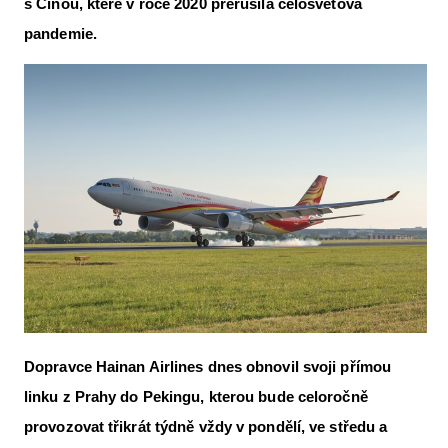
s Čínou, které v roce 2020 přerušila celosvětová
Letecká videa
pandemie.
Aktuální FR + archiv
Letecká muzea
VFR Communication app
The SAFE Guide app
Nabídky práce v letectví
Inzerujte s námi
E-SHOP
Dopravce Hainan Airlines dnes obn
ovil svoji přímou
linku z Prahy do Pekingu, kterou bude celoročně
provozovat třikrát týdně vždy v pondělí, ve středu a