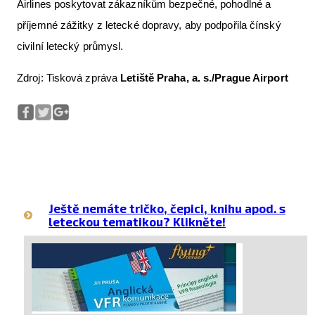
Airlines poskytovat zákazníkům bezpečné, pohodlné a
příjemné zážitky z letecké dopravy, aby podpořila čínský
civilní letecký průmysl.
Zdroj: Tisková zpráva
Letiště Praha, a. s./Prague Airport
Ještě nemáte tričko, čepici, knihu apod. s
leteckou tematikou? Klikněte!