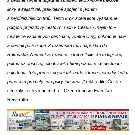
s Letištěm Praha dojednat spuštění této klíčové dálkové
linky a zajistit tak pravidelné spojení s jedním
z nejdůležitějších trhů. Tento krok zcela jistě významně
podpoří příjezdový cestovní ruch v Česku. A nejen to –
turisté ze vzdálených destinací, včetně Číny, pokračují dále
a cestují po Evropě. Z tuzemska míří například do
Rakouska, Německa, Francie či třeba Itálie. Je to logické,
pokud už absolvují dlouhý let, chtějí poznat více destinací
najednou. Toto přímé spojení tak bude v konečném důsledku
přínosem pro celý evropský turismus,“
řekl ředitel České
centrály cestovního ruchu – CzechTourism František
Reismüller.