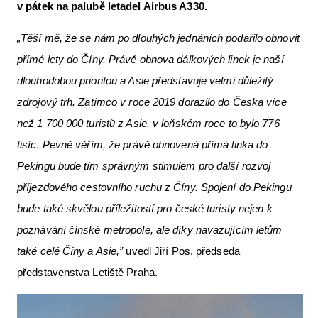
v pátek na palubě letadel Airbus A330.
„Těší mě, že se nám po dlouhých jednáních podařilo obnovit
přímé lety do Číny. Právě obnova dálkových linek je naší
dlouhodobou prioritou a Asie představuje velmi důležitý
zdrojový trh. Zatímco v roce 2019 dorazilo do Česka více
než 1 700 000 turistů z Asie, v loňském roce to bylo 776
tisíc. Pevně věřím, že právě obnovená přímá linka do
Pekingu bude tím správným stimulem pro další rozvoj
příjezdového cestovního ruchu z Číny. Spojení do Pekingu
bude také skvělou příležitostí pro české turisty nejen k
poznávání čínské metropole, ale díky navazujícím letům
také celé Číny a Asie,”
uvedl Jiří Pos, předseda
představenstva Letiště Praha.