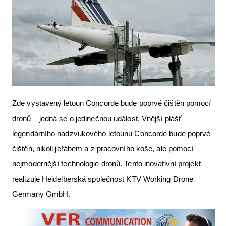
Letecká videa
Aktuální FR + archiv
Letecká muzea
VFR Communication app
The SAFE Guide app
Zde vystavený letoun Concorde bude poprvé čištěn pomocí
Nabídky práce v letectví
dronů – jedná se o jedinečnou událost. Vnější plášť
Inzerujte s námi
legendárního nadzvukového letounu Concorde bude poprvé
čištěn, nikoli jeřábem a z pracovního koše, ale pomocí
E-SHOP
nejmodernější technologie dronů. Tento inovativní projekt
realizuje Heidelberská společnost KTV Working Drone
Germany GmbH.