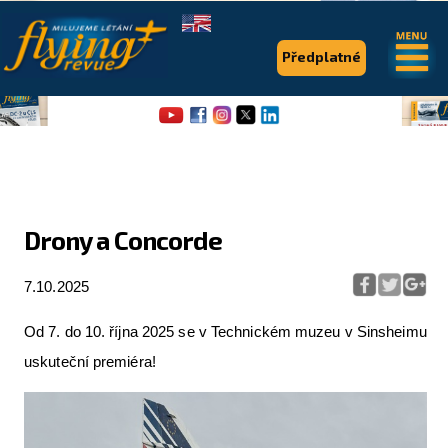
.
.
Předplatné
Drony a Concorde
Flying Revue
7.10.2025
Články
Od 7. do 10. října 2025 se v Technickém muzeu v Sinsheimu
Expedice
uskuteční premiéra!
Pro piloty
Série & speciály