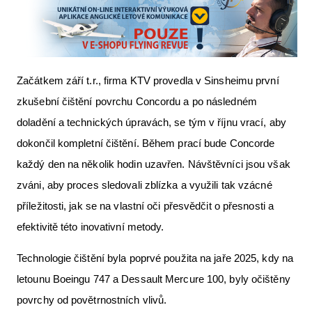
Začátkem září t.r., firma KTV provedla v Sinsheimu první
zkušební čištění povrchu Concordu a po následném
doladění a technických úpravách, se tým v říjnu vrací, aby
dokončil kompletní čištění. Během prací bude Concorde
každý den na několik hodin uzavřen. Návštěvníci jsou však
zváni, aby proces sledovali zblízka a využili tak vzácné
příležitosti, jak se na vlastní oči přesvědčit o přesnosti a
efektivitě této inovativní metody.
Technologie čištění byla poprvé použita na jaře 2025, kdy na
letounu Boeingu 747 a Dessault Mercure 100, byly očištěny
povrchy od povětrnostních vlivů.