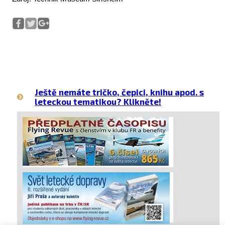
Ještě nemáte tričko, čepici, knihu apod. s
leteckou tematikou? Klikněte!