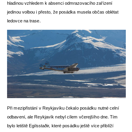
hladinou vzhledem k absenci odmrazovacího zařízení
jedinou volbou i přesto, že posádka musela občas oblétat
ledovce na trase.
Při mezipřistání v Reykjavíku čekalo posádku nutné celní
odbavení, ale Reykjavík nebyl cílem včerejšího dne. Tím
bylo letiště Egilsstaðir, které posádku ještě více přiblíží