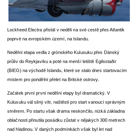
Letecká videa
Aktuální FR + archiv
Lockheed Electra přistál v neděli na své cestě přes Atlantik
Letecká muzea
poprvé na evropském území, na Islandu.
VFR Communication app
Nedělní etapa vedla z grónského Kulusuku přes Dánský
The SAFE Guide app
průliv do Reykjavíku a poté na menší letiště Egilsstaðir
Nabídky práce v letectví
(BIEG) na východě Islandu, které se stalo dnes startovacím
Inzerujte s námi
místem pro pondělní přelet na Britské ostrovy.
E-SHOP
Začátek první první nedělní etapy byl dramatický. V
Kulusuku vál silný vítr, naštěstí pro start vanoucí správným
směrem. Po startu však drama neskončilo, nízká základna
oblačnosti přinutila posádku zůstat v nějakých 300 metrech
nad hladinou. V daných podmínkách však byl let nad