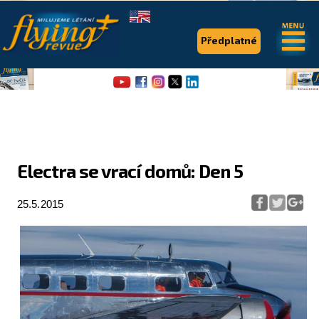
.
.
Předplatné
Electra se vrací domů: Den 5
Flying Revue
25.5.2015
Články
Expedice
Pro piloty
Série & speciály