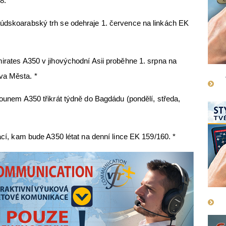
8. *
aúdskoarabský trh se odehraje 1. července na linkách EK
mirates A350 v jihovýchodní Asii proběhne 1. srpna na
va Města. *
tounem A350 třikrát týdně do Bagdádu (pondělí, středa,
nací, kam bude A350 létat na denní lince EK 159/160. *