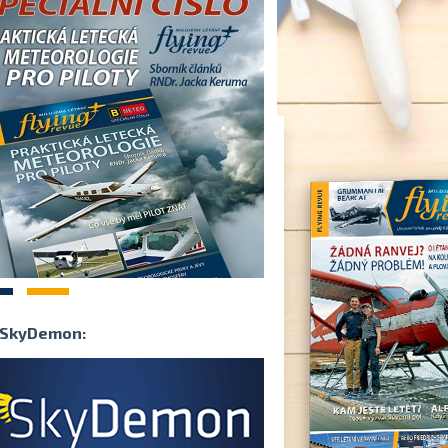
2
SkyDemon: