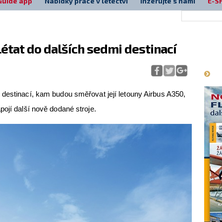
Guide app
Nabídky práce v letectví
Inzerujte s námi
E-S
état do dalších sedmi destinací
Má
destinací, kam budou směřovat její letouny Airbus A350,
pojí další nově dodané stroje.