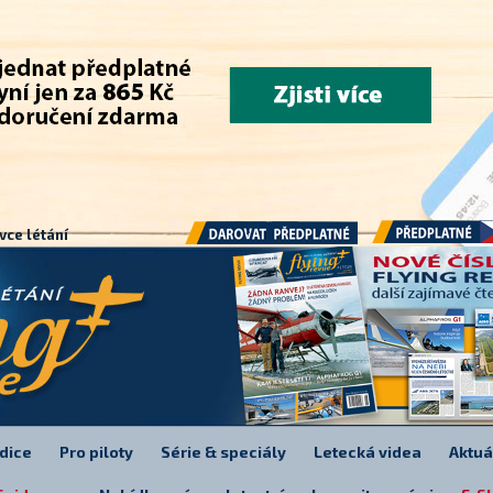
.
vce létání
Předplatné
Darovat předplatné
dice
Pro piloty
Série & speciály
Letecká videa
Aktuá