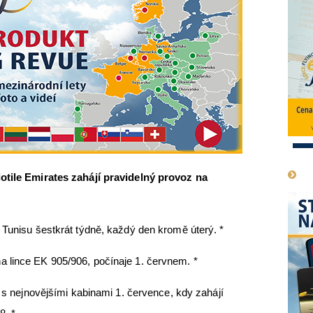
1
lotile Emirates zahájí pravidelný provoz na
 Tunisu šestkrát týdně, každý den kromě úterý. *
 lince EK 905/906, počínaje 1. červnem. *
0 s nejnovějšími kabinami 1. července, kdy zahájí