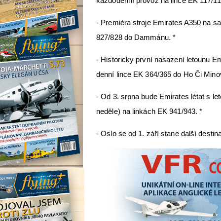
každodenní provoz na lince EK 117/11
- Premiéra stroje Emirates A350 na s
827/828 do Dammánu. *
- Historicky první nasazení letounu E
denní lince EK 364/365 do Ho Či Mino
- Od 3. srpna bude Emirates létat s le
neděle) na linkách EK 941/943. *
- Oslo se od 1. září stane další desti