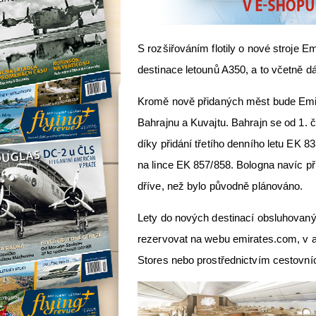
S rozšiřováním flotily o nové stroje 
destinace letounů A350, a to včetně d
Kromě nově přidaných měst bude Emir
Bahrajnu a Kuvajtu. Bahrajn se od 1. 
díky přidání třetího denního letu EK 8
na lince EK 857/858. Bologna navíc při
dříve, než bylo původně plánováno.
Lety do nových destinací obsluhovanýc
rezervovat na webu emirates.com, v a
Stores nebo prostřednictvím cestovníc