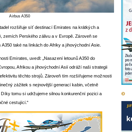
Airbus A350
adel rozšiřuje síť destinací Emirates na krátkých a
ě, zemích Perského zálivu a v Evropě. Zároveň se
s A350 také na linkách do Afriky a jihovýchodní Asie.
nosti Emirates, uvedl: „Nasazení letounů A350 do
opou, Afrikou a jihovýchodní Asií odráží naši strategii
a efektivitu těchto strojů. Zároveň tím rozšiřujeme možnosti
nečný zážitek s nejnovější generací kabin, včetně
íky tomu si udržujeme silnou konkurenční pozici a
čné cestující.“