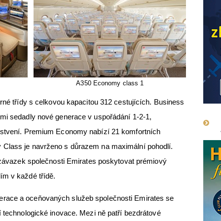
A350 Economy class 1
orné třídy s celkovou kapacitou 312 cestujících. Business
ými sedadly nové generace v uspořádání 1-2-1,
erstvení. Premium Economy nabízí 21 komfortních
 Class je navrženo s důrazem na maximální pohodlí.
í závazek společnosti Emirates poskytovat prémiový
ím v každé třídě.
race a oceňovaných služeb společnosti Emirates se
í technologické inovace. Mezi ně patří bezdrátové