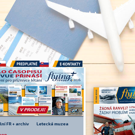
Předplatné
E-kontakty
lní FR + archiv
Letecká muzea