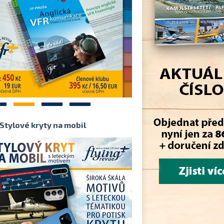
2
3
4
Stylové kryty na mobil