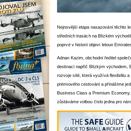
Nejnovější etapa nasazování těchto let
středních trasách na Blízkém východ
poprvé v historii objeví letoun Emirate
Adnan Kazim, obchodní ředitel společ
destinací napříč Blízkým východem, Evr
rozvoje sítě, která využívá flexibilitu 
prémiového cestování a přinášíme jedi
Business Class a Premium Economy. D
zůstáváme volbou číslo jedna pro náro