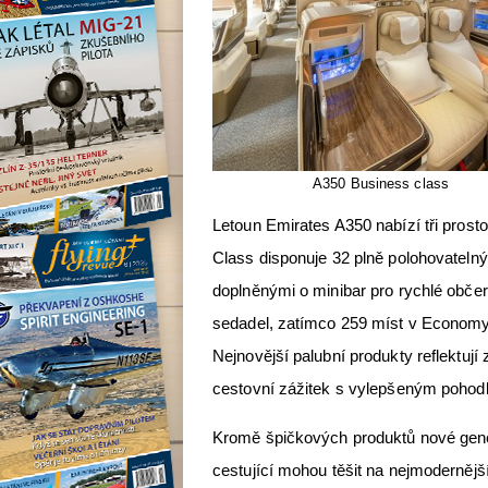
A350 Business class
Letoun Emirates A350 nabízí tři prost
Class disponuje 32 plně polohovateln
doplněnými o minibar pro rychlé obč
sedadel, zatímco 259 míst v Economy
Nejnovější palubní produkty reflektuj
cestovní zážitek s vylepšeným pohodl
Kromě špičkových produktů nové gene
cestující mohou těšit na nejmodernějš