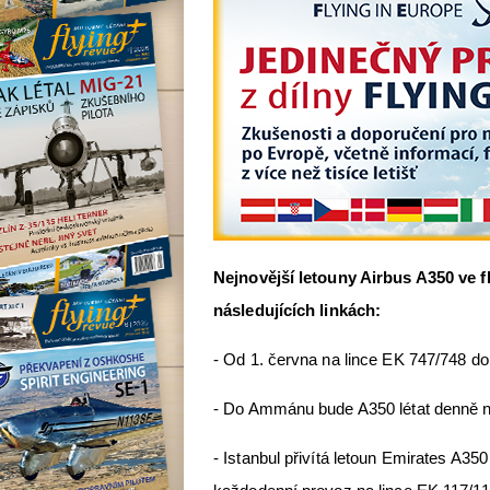
Nejnovější letouny Airbus A350 ve f
následujících linkách:
- Od 1. června na lince EK 747/748 do
- Do Ammánu bude A350 létat denně na
- Istanbul přivítá letoun Emirates A35