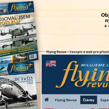
Flying Revue – časopis a web pro přízni
Flying Revue
Články
Expe