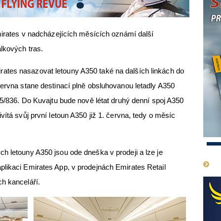
Emirates v nadcházejících měsících oznámí další
álkových tras.
ates nasazovat letouny A350 také na dalších linkách do
června stane destinací plně obsluhovanou letadly A350
35/836. Do Kuvajtu bude nově létat druhý denní spoj A350
vítá svůj první letoun A350 již 1. června, tedy o měsíc
1
h letouny A350 jsou ode dneška v prodeji a lze je
plikaci Emirates App, v prodejnách Emirates Retail
h kanceláří.