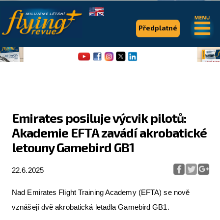
.
.
Předplatné
Emirates posiluje výcvik pilotů:
Akademie EFTA zavádí akrobatické
Flying Revue
letouny Gamebird GB1
Články
22.6.2025
Expedice
Pro piloty
Nad Emirates Flight Training Academy (EFTA) se nově
vznášejí dvě akrobatická letadla Gamebird GB1.
Série & speciály