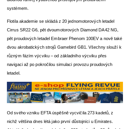
systémem.
Flotila akademie se skládá z 20 jednomotorových letadel
Cirrus SR22 G6, pět dvoumotorových Diamond DA42 NG,
pět proudových letadel Embraer Phenom 100EV a nově také
dvou akrobatických strojů Gamebird GB1. Všechny slouží k
různým fázím výcviku – od základního výcviku přes
navigaci až po pokročilou simulaci provozu proudových
letadel.
Od svého vzniku EFTA úspěšně vycvičila 273 kadetů, z
nichž většina dnes létá jako první důstojníci u Emirates.