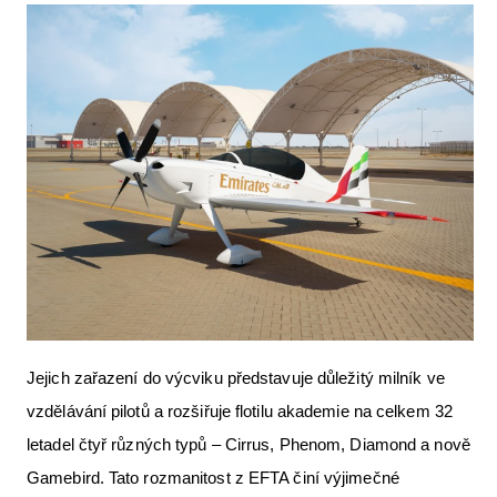
Letecká videa
Aktuální FR + archiv
Letecká muzea
VFR Communication app
The SAFE Guide app
Nabídky práce v letectví
Inzerujte s námi
E-SHOP
Jejich zařazení do výcviku představuje důležitý milník ve
vzdělávání pilotů a rozšiřuje flotilu akademie na celkem 32
letadel čtyř různých typů – Cirrus, Phenom, Diamond a nově
Gamebird. Tato rozmanitost z EFTA činí výjimečné