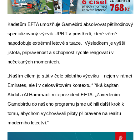
Kadetům EFTA umožňuje Gamebird absolvovat pětihodinový
specializovaný výcvik UPRT v prostředí, které věrně
napodobuje extrémní letové situace. Výsledkem je vyšší
jistota, připravenost a schopnost rychle reagovat i v
nečekaných momentech.
„Naším cílem je stát v čele pilotního výcviku – nejen v rámci
Emirates, ale i v celosvětovém kontextu,“ říká kapitán
Abdulla Al Hammadi, viceprezident EFTA. „Zavedením
Gamebirdu do našeho programu jsme učinili další krok k
tomu, abychom vychovávali piloty připravené na realitu
moderního letectví.“