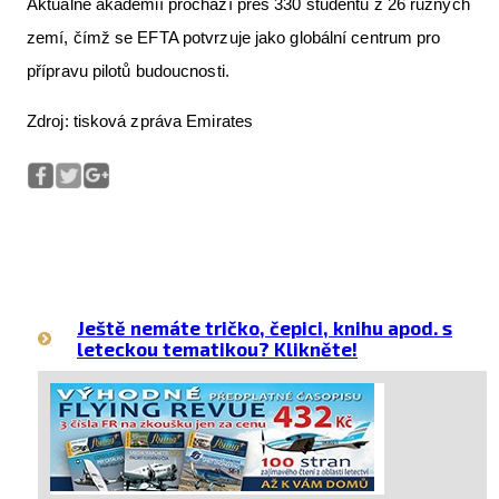
Aktuálně akademií prochází přes 330 studentů z 26 různých
zemí, čímž se EFTA potvrzuje jako globální centrum pro
přípravu pilotů budoucnosti.
Zdroj: tisková zpráva Emirates
Ještě nemáte tričko, čepici, knihu apod. s
leteckou tematikou? Klikněte!