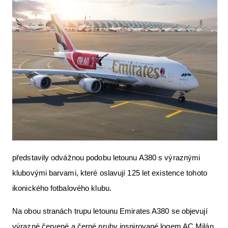
Letecká videa
Aktuální FR + archiv
Letecká muzea
VFR Communication app
The SAFE Guide app
Nabídky práce v letectví
Inzerujte s námi
E-SHOP
představily odvážnou podobu letounu A380 s výraznými
klubovými barvami, které oslavují 125 let existence tohoto
ikonického fotbalového klubu.
Na obou stranách trupu letounu Emirates A380 se objevují
výrazné červené a černé pruhy inspirované logem AC Milán.