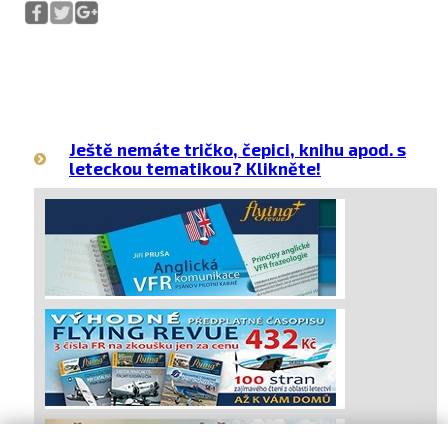
Ještě nemáte tričko, čepici, knihu apod. s
leteckou tematikou? Klikněte!