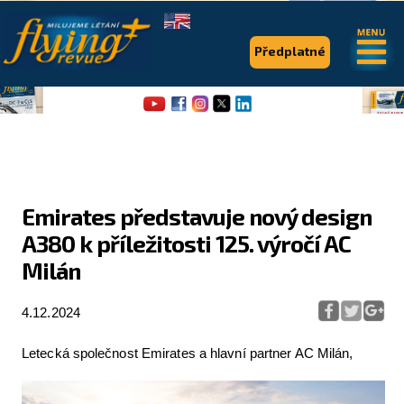
.
.
Předplatné
Emirates představuje nový design
A380 k příležitosti 125. výročí AC
Flying Revue
Milán
Články
4.12.2024
Expedice
Pro piloty
Letecká společnost Emirates a hlavní partner AC Milán,
Série & speciály