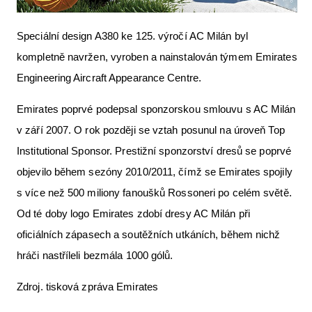
Speciální design A380 ke 125. výročí AC Milán byl
kompletně navržen, vyroben a nainstalován týmem Emirates
Engineering Aircraft Appearance Centre.
Emirates poprvé podepsal sponzorskou smlouvu s AC Milán
v září 2007. O rok později se vztah posunul na úroveň Top
Institutional Sponsor. Prestižní sponzorství dresů se poprvé
objevilo během sezóny 2010/2011, čímž se Emirates spojily
s více než 500 miliony fanoušků Rossoneri po celém světě.
Od té doby logo Emirates zdobí dresy AC Milán při
oficiálních zápasech a soutěžních utkáních, během nichž
hráči nastříleli bezmála 1000 gólů.
Zdroj. tisková zpráva Emirates