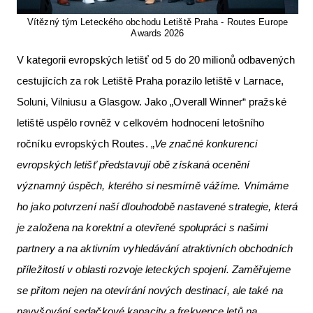
Vítězný tým Leteckého obchodu Letiště Praha - Routes Europe
Awards 2026
V kategorii evropských letišť od 5 do 20 milionů odbavených
cestujících za rok Letiště Praha porazilo letiště v Larnace,
Soluni, Vilniusu a Glasgow. Jako „Overall Winner“ pražské
letiště uspělo rovněž v celkovém hodnocení letošního
ročníku evropských Routes. „
Ve značné konkurenci
evropských letišť představují obě získaná ocenění
významný úspěch, kterého si nesmírně vážíme. Vnímáme
ho jako potvrzení naší dlouhodobě nastavené strategie, která
je založena na korektní a otevřené spolupráci s našimi
partnery a na aktivním vyhledávání atraktivních obchodních
příležitostí v oblasti rozvoje leteckých spojení. Zaměřujeme
se přitom nejen na otevírání nových destinací, ale také na
navyšování sedačkové kapacity a frekvence letů na