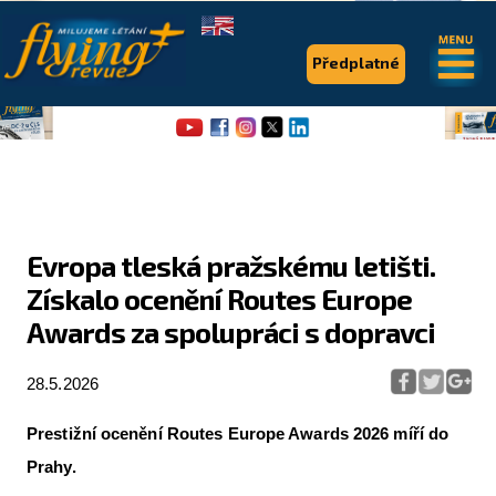
.
.
Předplatné
Evropa tleská pražskému letišti.
Získalo ocenění Routes Europe
Flying Revue
Awards za spolupráci s dopravci
Články
28.5.2026
Expedice
Pro piloty
Prestižní ocenění Routes Europe Awards 2026 míří do
Prahy.
Série & speciály