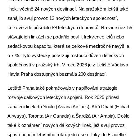
linek, včetně 24 nových destinací. Na pražském letišti také
zahájilo svůj provoz 12 nových leteckých společností,
celkově zde působilo 89 leteckých dopravců. Na více než 55
stávajících linkách se podařilo posílit frekvence letů nebo
sedačkovou kapacitu, která se celkově meziročně navýšila
o 7 %. Tyto výsledky potvrzují rostoucí důvěru leteckých
společností v pražský trh. V roce 2026 je z Letiště Václava
Havla Praha dostupných bezmála 200 destinací.
Letiště Praha také pokračovalo v naplňování strategie
rozvoje dálkových leteckých spojení. Rok 2025 přinesl
zahájení linek do Soulu (Asiana Airlines), Abú Dhabí (Etihad
Airways), Toronta (Air Canada) a Šardžá (Air Arabia). Došlo
také k oznámení nových dálkových linek, jež svůj provoz
spustí během letošního roku: jedná se o linky do Filadelfie