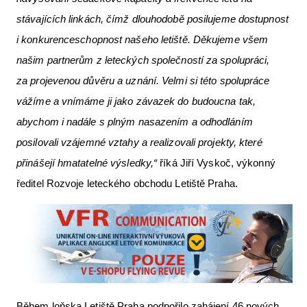
stávajících linkách, čímž dlouhodobě posilujeme dostupnost
i konkurenceschopnost našeho letiště. Děkujeme všem
našim partnerům z leteckých společností za spolupráci,
za projevenou důvěru a uznání. Velmi si této spolupráce
vážíme a vnímáme ji jako závazek do budoucna tak,
abychom i nadále s plným nasazením a odhodláním
posilovali vzájemné vztahy a realizovali projekty, které
přinášejí hmatatelné výsledky,“
říká Jiří Vyskoč, výkonný
ředitel Rozvoje leteckého obchodu Letiště Praha.
Během loňska Letiště Praha podpořilo zahájení 46 nových