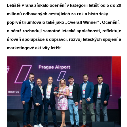
Letiště Praha získalo ocenění v kategorii letišť od 5 do 20
Letecká videa
milionů odbavených cestujících za rok a historicky
Aktuální FR + archiv
poprvé triumfovalo také jako „Overall Winner“. Ocenění,
Letecká muzea
o němž rozhodují samotné letecké společnosti, reflektuje
úroveň spolupráce s dopravci, rozvoj leteckých spojení a
VFR Communication app
marketingové aktivity letišť.
The SAFE Guide app
Nabídky práce v letectví
Inzerujte s námi
E-SHOP