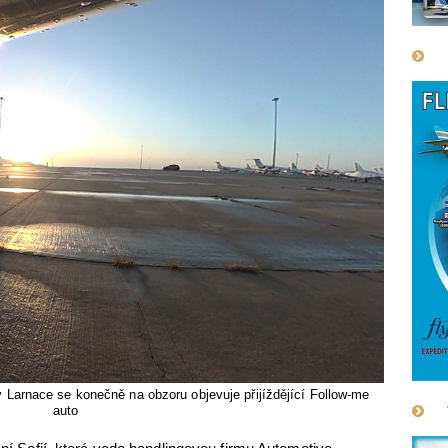
 Larnace se konečně na obzoru objevuje přijíždějící Follow-me
auto