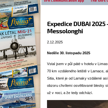
VFR Communication app
The SAFE 
Expedice DUBAI 2025 - 
Messolonghi
2.12.2025
Neděle 30. listopadu 2025
Vstal jsem v půl páté v hotelu v Limass
70 km vzdáleného letiště v Larnace, ab
Sitia, které je od Larnaky vzdálené asi
obzoru chvílemi osvětlované blesky si
už v noci, a že tedy odchází.