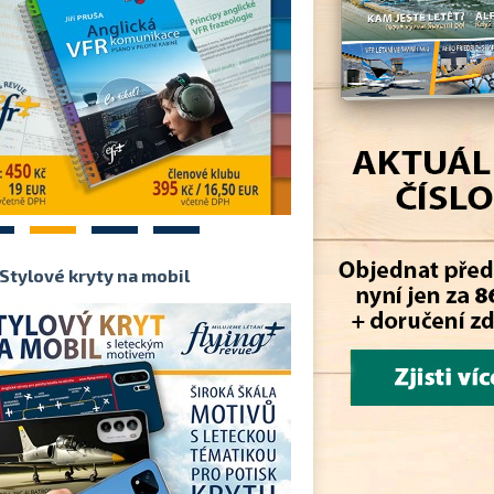
2
3
4
Stylové kryty na mobil