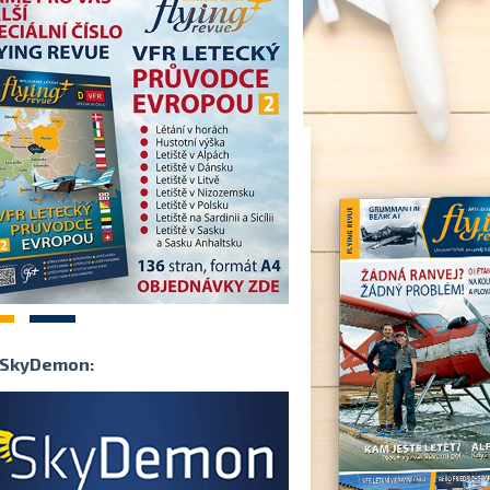
2
SkyDemon: