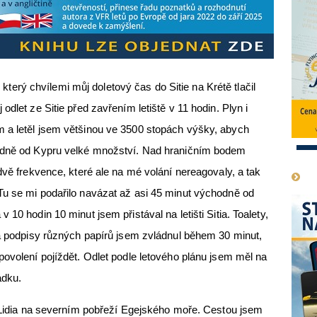
r, který chvílemi můj doletový čas do Sitie na Krétě tlačil
odlet ze Sitie před zavřením letiště v 11 hodin. Plyn i
 a letěl jsem většinou ve 3500 stopách výšky, abych
padně od Kypru velké množství. Nad hraničním bodem
1
dvě frekvence, které ale na mé volání nereagovaly, a tak
Tu se mi podařilo navázat až asi 45 minut východně od
10 hodin 10 minut jsem přistával na letišti Sitia. Toalety,
 a podpisy různých papírů jsem zvládnul během 30 minut,
povolení pojíždět. Odlet podle letového plánu jsem měl na
ádku.
a Lidia na severním pobřeží Egejského moře. Cestou jsem