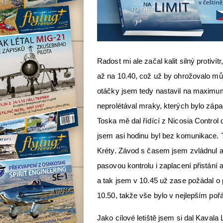
Radost mi ale začal kalit silný protivít
až na 10.40, což už by ohrožovalo můj 
otáčky jsem tedy nastavil na maximum
neprolétával mraky, kterých bylo zá
Toska mě dal řídící z Nicosia Control 
jsem asi hodinu byl bez komunikace. 
Kréty. Závod s časem jsem zvládnul a v 
pasovou kontrolu i zaplacení přistání
a tak jsem v 10.45 už zase požádal o 
10.50, takže vše bylo v nejlepším poř
Jako cílové letiště jsem si dal Kaval