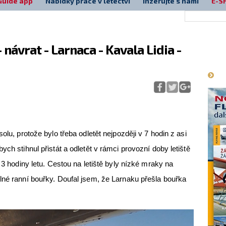
Guide app
Nabídky práce v letectví
Inzerujte s námi
E-S
návrat - Larnaca - Kavala Lidia -
Má
olu, protože bylo třeba odletět nejpozději v 7 hodin z asi
ych stihnul přistát a odletět v rámci provozní doby letiště
 3 hodiny letu. Cestou na letiště byly nízké mraky na
lné ranní bouřky. Doufal jsem, že Larnaku přešla bouřka