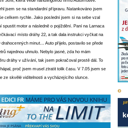
aní Sofií, která vede handlingovou firmu Automotive.
vrhl jsem se na standardní přípravu. Natankováno jsem
vše celkem rychle. Jako poslední jsem si na sebe vzal
í spustit motor a následně o pojíždění. Paní na Larnaca
yčkávací místo dráhy 22, a tak dala instrukci vyčkat na
 drahocenných minut… Auto přijelo, postavilo se přede
metrů najednou uhnulo. Nebylo jasné, zda ho mám
měru dráhy v užívání, tak jsem pokračoval prostě dál. To
ápal, proč jsem musel ztratit tolik času. V 7.05 jsem se
se ze skvělé viditelnosti a vycházejícího slunce.