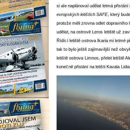
si ale naplánoval udělat letmá přistán
evropských letištích SAFE
, který bud
protože měli zrovna odlet dopravního l
udělat, na ostrově Leros letiště už zav
Řídící letiště ostrova Ikaria mi letmé 
tak to bylo ještě zajímavější než obvyk
letiště ostrova Limnos, přelet letiště A
konečně přistání na letišti Kavala Lidia