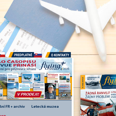
Předplatné
E-kontakty
lní FR + archiv
Letecká muzea