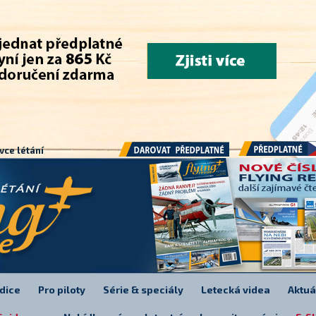
.
vce létání
Předplatné
Darovat předplatné
dice
Pro piloty
Série & speciály
Letecká videa
Aktuá