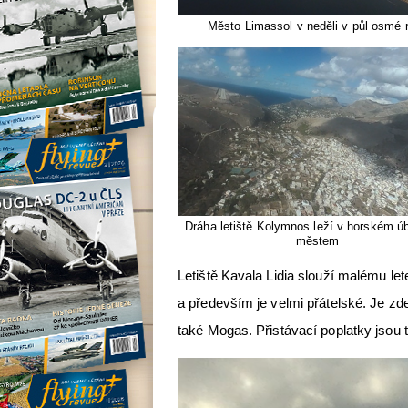
Město Limassol v neděli v půl osmé 
Dráha letiště Kolymnos leží v horském ú
městem
Letiště Kavala Lidia slouží malému let
a především je velmi přátelské. Je zd
také Mogas. Přistávací poplatky jsou 