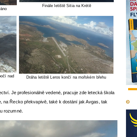
Finále letiště Sitia na Krétě
ráno
bočí nad
Dráha letiště Leros končí na mořském břehu
1
ectví. Je profesionálně vedené, pracuje zde letecká škola
e, na Řecko překvapivě, také k dostání jak Avgas, tak
tu rozumné.