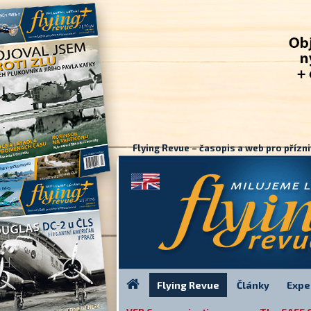
Flying Revue – časopis a web pro přízni
Flying Revue
Články
Expe