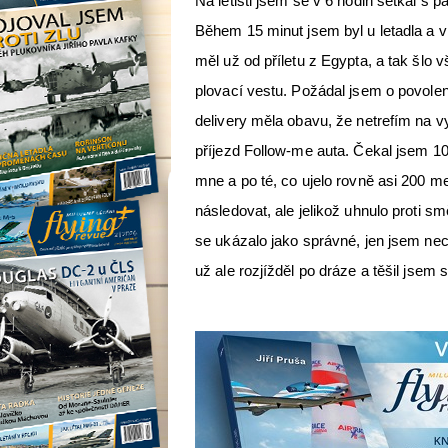
Na letišti jsem se v 6 hodin setkal s p
Během 15 minut jsem byl u letadla a 
měl už od příletu z Egypta, a tak šlo 
plovací vestu. Požádal jsem o povolen
delivery měla obavu, že netrefím na v
příjezd Follow-me auta. Čekal jsem 10
mne a po té, co ujelo rovně asi 200 
následovat, ale jelikož uhnulo proti s
se ukázalo jako správné, jen jsem nech
už ale rozjížděl po dráze a těšil jsem 