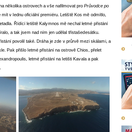
í na několika ostrovech a vše nafilmovat pro
Průvodce po
e mít v lednu oficiální premiéru. Letiště Kos mě odmítlo,
etadla. Řídící letiště Kalymnos mě nechal letmé přistání
íralo, a tak jsem nad ním jen udělal třistašedesátku.
přistání povolil také. Dráha je zde v průrvě mezi skálami, a
le. Pak přišlo letmé přistání na ostrově Chios, přelet
lexandropoulis, letmé přistání na letišti Kavala a pak
.