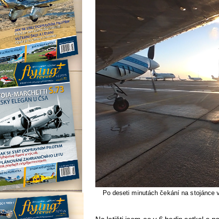
Po deseti minutách čekání na stojánce v