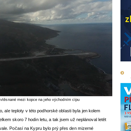
je vtěsnané mezi kopce na jeho východním cípu
lo, ale teploty v této podhorské oblasti byla jen kolem
lkem skoro 7 hodin letu, a tak jsem už neplánoval letět
vale. Počasí na Kypru bylo prý přes den mizerné