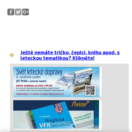
Ještě nemáte tričko, čepici, knihu apod. s
leteckou tematikou? Klikněte!