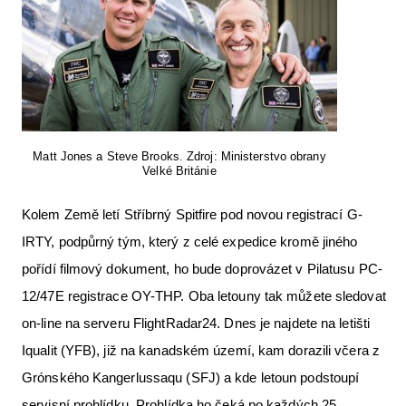
Matt Jones a Steve Brooks. Zdroj: Ministerstvo obrany
Velké Británie
Kolem Země letí Stříbrný Spitfire pod novou registrací G-
IRTY, podpůrný tým, který z celé expedice kromě jiného
pořídí filmový dokument, ho bude doprovázet v Pilatusu PC-
12/47E registrace OY-THP. Oba letouny tak můžete sledovat
on-line na serveru FlightRadar24. Dnes je najdete na letišti
Iqualit (YFB), již na kanadském území, kam dorazili včera z
Grónského Kangerlussaqu (SFJ) a kde letoun podstoupí
servisní prohlídku. Prohlídka ho čeká po každých 25