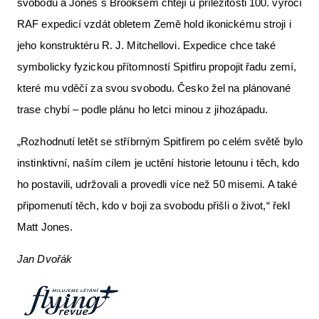
svobodu a Jones s Brooksem chtějí u příležitosti 100. výročí
RAF expedicí vzdát obletem Země hold ikonickému stroji i
jeho konstruktéru R. J. Mitchellovi. Expedice chce také
symbolicky fyzickou přítomností Spitfiru propojit řadu zemí,
které mu vděčí za svou svobodu. Česko žel na plánované
trase chybí – podle plánu ho letci minou z jihozápadu.
„Rozhodnutí letět se stříbrným Spitfirem po celém světě bylo
instinktivní, naším cílem je uctění historie letounu i těch, kdo
ho postavili, udržovali a provedli více než 50 misemi. A také
připomenutí těch, kdo v boji za svobodu přišli o život,“ řekl
Matt Jones.
Jan Dvořák