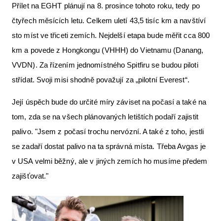
Přílet na EGHT plánují na 8. prosince tohoto roku, tedy po
čtyřech měsících letu. Celkem uletí 43,5 tisíc km a navštíví
sto míst ve třiceti zemích. Nejdelší etapa bude měřit cca 800
km a povede z Hongkongu (VHHH) do Vietnamu (Danang,
VVDN). Za řízením jednomístného Spitfiru se budou piloti
střídat. Svoji misi shodně považují za „pilotní Everest“.
Její úspěch bude do určité míry záviset na počasí a také na
tom, zda se na všech plánovaných letištích podaří zajistit
palivo. "Jsem z počasí trochu nervózní. A také z toho, jestli
se zadaří dostat palivo na ta správná místa. Třeba Avgas je
v USA velmi běžný, ale v jiných zemích ho musíme předem
zajišťovat."