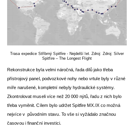
Trasa expedice Stříbrný Spitfire - Nejdelší let. Zdroj: Zdroj: Silver
Spitfire – The Longest Flight
Rekonstrukce byla velmi náročná, řada dílů jako třeba
přístrojový panel, podvozkové nohy nebo vrtule byly v různé
míře narušené, kompletní nebyly hydraulické systémy.
Zkontrolovat museli více než 20 000 nýtů, řadu z nich bylo
třeba vyměnit. Cílem bylo udržet Spitfire MX.IX co možná
nejvíce v původním stavu. To vše si vyžádalo značnou
časovou i finanční investici.