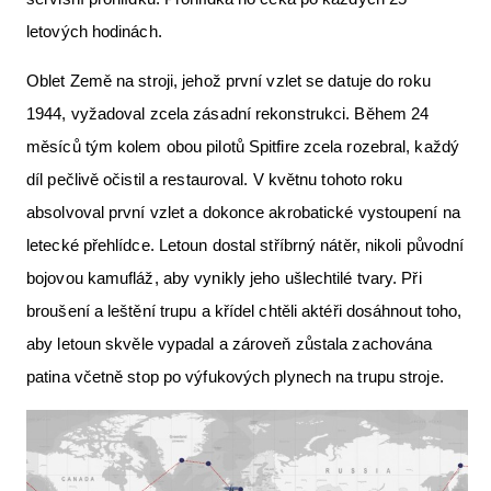
letových hodinách.
Oblet Země na stroji, jehož první vzlet se datuje do roku
1944, vyžadoval zcela zásadní rekonstrukci. Během 24
měsíců tým kolem obou pilotů Spitfire zcela rozebral, každý
díl pečlivě očistil a restauroval. V květnu tohoto roku
absolvoval první vzlet a dokonce akrobatické vystoupení na
letecké přehlídce. Letoun dostal stříbrný nátěr, nikoli původní
bojovou kamufláž, aby vynikly jeho ušlechtilé tvary. Při
broušení a leštění trupu a křídel chtěli aktéři dosáhnout toho,
aby letoun skvěle vypadal a zároveň zůstala zachována
patina včetně stop po výfukových plynech na trupu stroje.