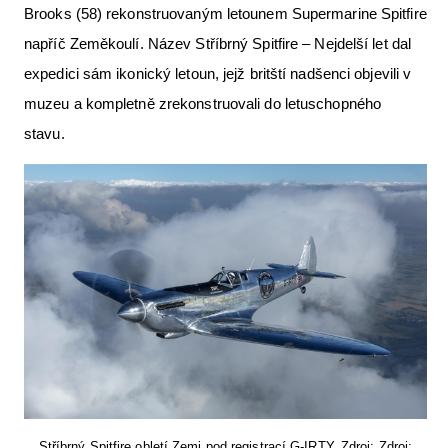
Brooks (58) rekonstruovaným letounem Supermarine Spitfire
Letecká videa
napříč Zeměkoulí. Název Stříbrný Spitfire – Nejdelší let dal
Aktuální FR + archiv
expedici sám ikonický letoun, jejž britští nadšenci objevili v
Letecká muzea
muzeu a kompletně zrekonstruovali do letuschopného
stavu.
VFR Communication app
The SAFE Guide app
Nabídky práce v letectví
Inzerujte s námi
E-SHOP
Stříbrný Spitfire obletí Zemi pod registrací G-IRTY. Zdroj: Zdroj: