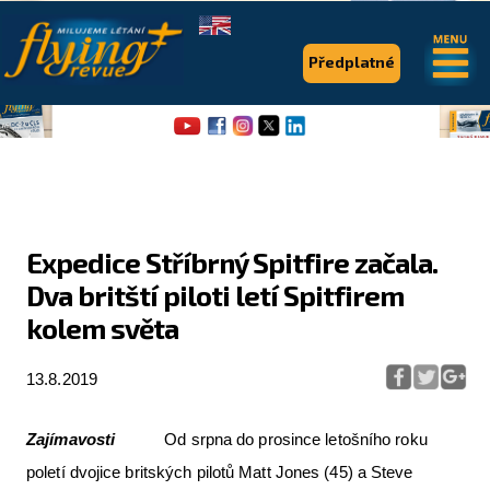
.
.
Předplatné
Expedice Stříbrný Spitfire začala.
Dva britští piloti letí Spitfirem
Flying Revue
kolem světa
Články
13.8.2019
Expedice
Pro piloty
Zajímavosti
Od srpna do prosince letošního roku
Série & speciály
poletí dvojice britských pilotů Matt Jones (45) a Steve