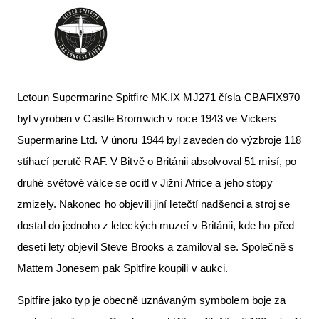
Letoun Supermarine Spitfire MK.IX MJ271 čísla CBAFIX970
byl vyroben v Castle Bromwich v roce 1943 ve Vickers
Supermarine Ltd. V únoru 1944 byl zaveden do výzbroje 118
stíhací perutě RAF. V Bitvě o Británii absolvoval 51 misí, po
druhé světové válce se ocitl v Jižní Africe a jeho stopy
zmizely. Nakonec ho objevili jiní letečtí nadšenci a stroj se
dostal do jednoho z leteckých muzeí v Británii, kde ho před
deseti lety objevil Steve Brooks a zamiloval se. Společně s
Mattem Jonesem pak Spitfire koupili v aukci.
Spitfire jako typ je obecně uznávaným symbolem boje za