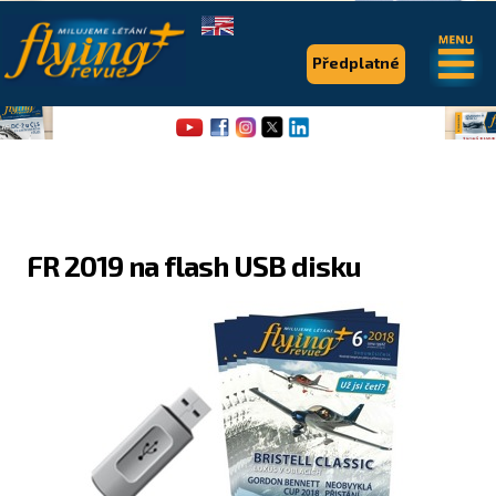
.
.
Předplatné
FR 2019 na flash USB disku
Flying Revue
Články
Expedice
Pro piloty
Série & speciály