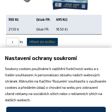
Letecká videa
Aktuální FR + archiv
550 Kč
(klub FR:
495 Kč)
Letecká muzea
21.50 €
(klub FR:
18.50 €)
VFR Communication app
ks
The SAFE Guide app
Nabídky práce v letectví
Nastavení ochrany soukromí
Inzerujte s námi
Soubory cookies používáme k zajištění funkčnosti webu a s
Vaším souhlasem i k personalizaci obsahu našich webových
E-SHOP
Ročník 2019 v elektronické podobě na flash USB disku.
stránek. Kliknutím na tlačítko 'Rozumím' souhlasíte s využívaním
Pořiďte si výhodné předplatné - ušetříte a žádné číslo vám
cookies a předáním údajů o chování na webu pro zobrazení
cílené reklamy na sociálních sítích nebo v reklamních sítích na
neuteče!
Více o předplatném zde
.
dalších webech.