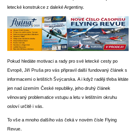
letecké konstrukce z daleké Argentiny.
Pokud hledáte motivaci a rady pro své letecké cesty po
Evropě, Jiří Pruša pro vás připravil další fundovaný článek s
informacemi o letištích Švýcarska. A i když raději třeba létáte
jen nad územím České republiky, jeho druhý článek
věnovaný problematice vstupu a letu v letištním okruhu
osloví určitě i vás.
To vše a mnoho dalšího vás čeká v novém čísle Flying
Revue.