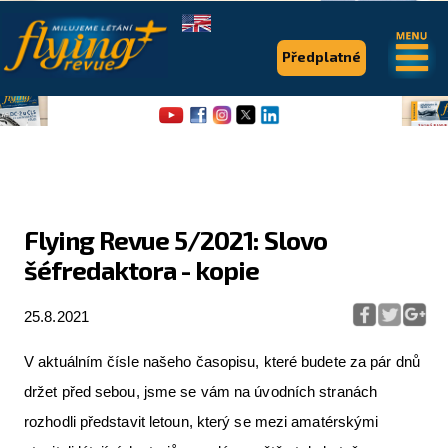
.
.
Předplatné
Flying Revue 5/2021: Slovo
šéfredaktora - kopie
Flying Revue
Články
25.8.2021
Expedice
V aktuálním čísle našeho časopisu, které budete za pár dnů
držet před sebou, jsme se vám na úvodních stranách
Pro piloty
rozhodli představit letoun, který se mezi amatérskými
Série & speciály