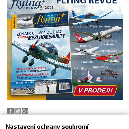
Nastavení ochrany soukromí
Co si přečtete v tištěné Flying Revue