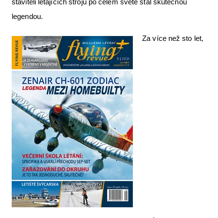
staviteli létajících strojů po celém světě stal skutečnou
Letecká videa
legendou.
Aktuální FR + archiv
Za více než sto let,
Letecká muzea
VFR Communication app
The SAFE Guide app
Nabídky práce v letectví
Inzerujte s námi
E-SHOP