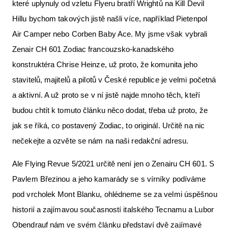
které uplynuly od vzletu Flyeru bratří Wrightů na Kill Devil
Hillu bychom takových jistě našli více, například Pietenpol
Air Camper nebo Corben Baby Ace. My jsme však vybrali
Zenair CH 601 Zodiac francouzsko-kanadského
konstruktéra Chrise Heinze, už proto, že komunita jeho
stavitelů, majitelů a pilotů v České republice je velmi početná
a aktivní. A už proto se v ní jistě najde mnoho těch, kteří
budou chtít k tomuto článku něco dodat, třeba už proto, že
jak se říká, co postavený Zodiac, to originál. Určitě na nic
nečekejte a ozvěte se nám na naši redakční adresu.
Ale Flying Revue 5/2021 určitě není jen o Zenairu CH 601. S
Pavlem Březinou a jeho kamarády se s vírníky podíváme
pod vrcholek Mont Blanku, ohlédneme se za velmi úspěšnou
historií a zajímavou současností italského Tecnamu a Lubor
Obendrauf nám ve svém článku představí dvě zajímavé