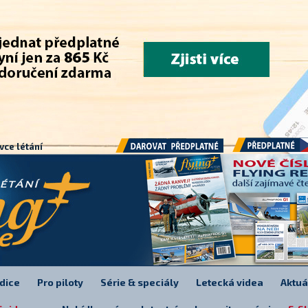
.
vce létání
Předplatné
Darovat předplatné
dice
Pro piloty
Série & speciály
Letecká videa
Aktuá