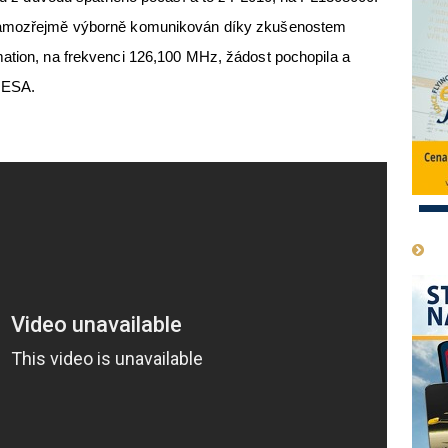
 samozřejmě výborně komunikován díky zkušenostem
mation, na frekvenci 126,100 MHz, žádost pochopila a
ů ESA.
1