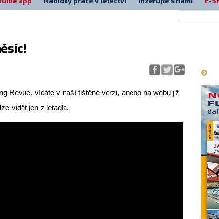
Guide app
Nabídky práce v letectví
Inzerujte s námi
E-S
ěsíc!
Má
ng Revue, vídáte v naší tištěné verzi, anebo na webu již
lze vidět jen z letadla.