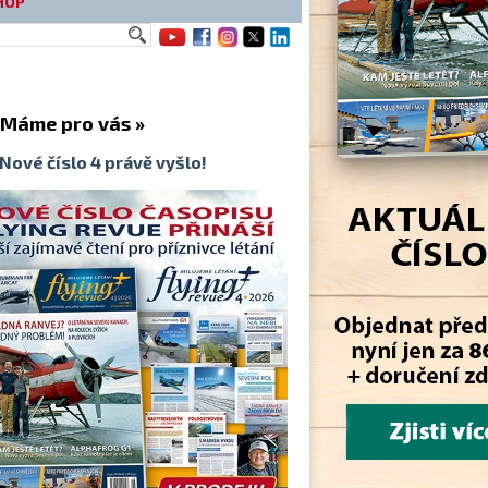
HOP
me pro vás »
Nové číslo 4 právě vyšlo!