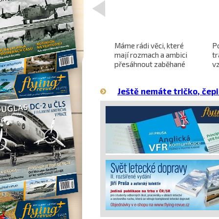
<
Projekt nadzvukového
Máme rádi věci, které
P
letounu X-59 QueSST
mají rozmach a ambici
t
o
směřuje k prvnímu letu
přesáhnout zaběhané
v
hranice
Ještě nemáte tričko, čepi