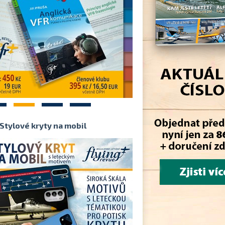
2
3
4
Stylové kryty na mobil