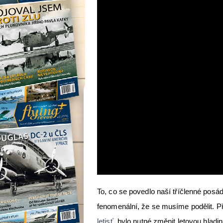
To, co se povedlo naší tříčlenné posá
fenomenální, že se musíme podělit. Př
letisť
, bylo nutné změnit letovou hlad