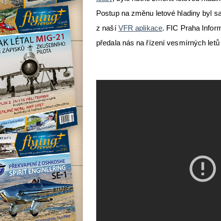
Postup na změnu letové hladiny byl
z naší
VFR aplikace
. FIC Praha Infor
předala nás na řízení vesmírných let