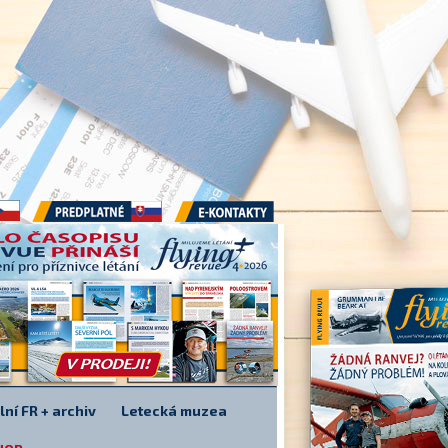
Předplatné
E-kontakty
lní FR + archiv
Letecká muzea