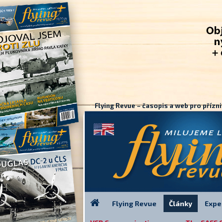
Flying Revue – časopis a web pro přízni
Flying Revue
Články
Expe