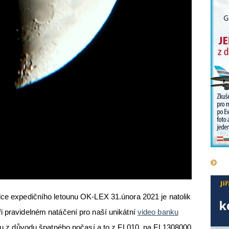
dce expedičního letounu OK-LEX 31.února 2021 je natolik
i pravidelném natáčení pro naší unikátní
video banku
inu z důvodu špatného počasí a to z FL010, na FL1308000.