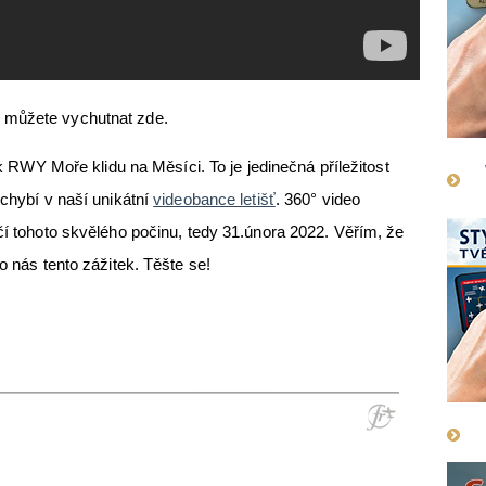
 můžete vychutnat zde.
k k RWY Moře klidu na Měsíci. To je jedinečná příležitost
 chybí v naší unikátní
videobance letišť
. 360° video
čí tohoto skvělého počinu, tedy 31.února 2022. Věřím, že
o nás tento zážitek. Těšte se!