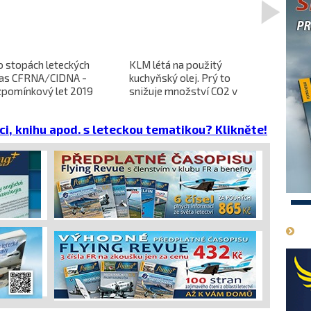
>
o stopách leteckých
KLM létá na použitý
L-610 no
ras CFRNA/CIDNA -
kuchyňský olej. Prý to
předběžn
zpomínkový let 2019
snižuje množství CO2 v
dokončen
emisích
dopravců 
projekt 
ci, knihu apod. s leteckou tematikou? Klikněte!
cena
1