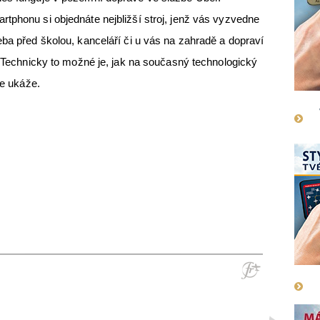
tphonu si objednáte nejbližší stroj, jenž vás vyzvedne
eba před školou, kanceláří či u vás na zahradě a dopraví
ě. Technicky to možné je, jak na současný technologický
rve ukáže.
>