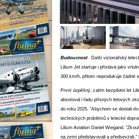
Budoucnost
Další vizionářský letec
Lilium Jet startuje i přistává jako vrtul
300 km/h, přitom neprodukuje žádné 
První úspěšný, zatím bezpilotní let L
absoloval i řadu přísných letových zko
do roku 2025. "Abychom se dostali do 
technických problémů v letecké dopra
Lilium Aviation Daniel Wiegand. "Zkou
na zemi představovali a předsevzali." 