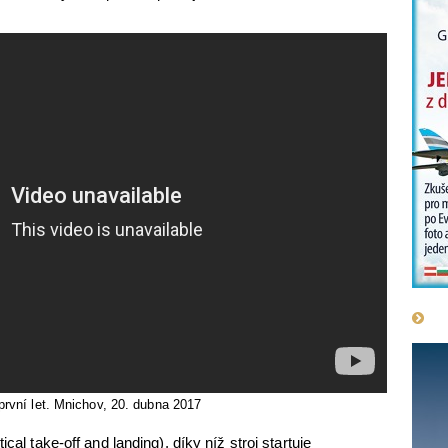
 první let. Mnichov, 20. dubna 2017
cal take-off and landing), díky níž stroj startuje