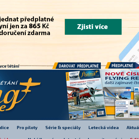
.
vce létání
Předplatné
Darovat předplatné
dice
Pro piloty
Série & speciály
Letecká videa
Aktuá