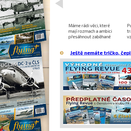
Projekt nadzvukového
Máme rádi věci, které
P
letounu X-59 QueSST
mají rozmach a ambici
t
o
směřuje k prvnímu letu
přesáhnout zaběhané
v
hranice
Ještě nemáte tričko, čepi