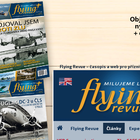
Flying Revue – časopis a web pro přízni
Flying Revue
Články
Expe