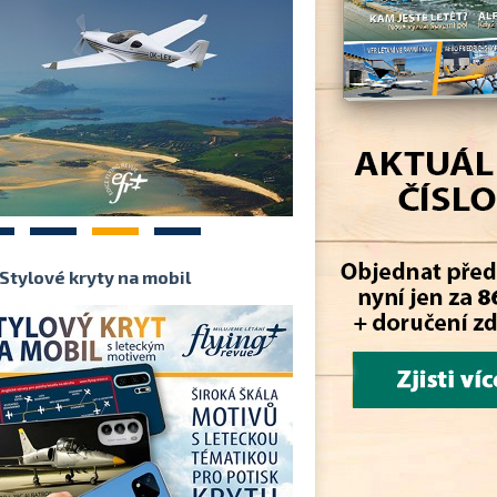
2
3
4
Stylové kryty na mobil