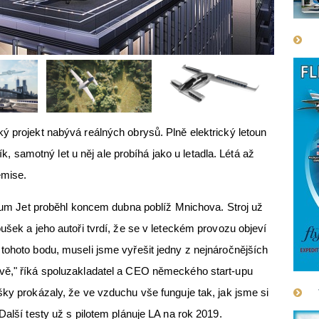
ký projekt nabývá reálných obrysů. Plně elektrický letoun
ník, samotný let u něj ale probíhá jako u letadla. Létá až
emise.
ilium Jet proběhl koncem dubna poblíž Mnichova. Stroj už
ušek a jeho autoři tvrdí, že se v leteckém provozu objeví
tohoto bodu, museli jsme vyřešit jedny z nejnáročnějších
vě," říká spoluzakladatel a CEO německého start-upu
šky prokázaly, že ve vzduchu vše funguje tak, jak jsme si
Další testy už s pilotem plánuje LA na rok 2019.