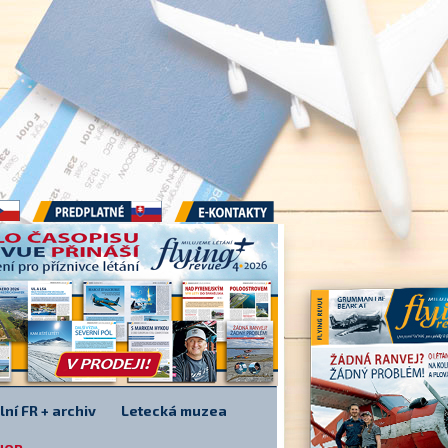
Předplatné
E-kontakty
lní FR + archiv
Letecká muzea