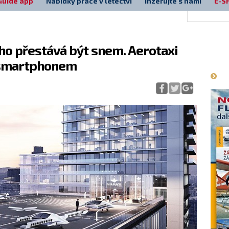
Guide app
Nabídky práce v letectví
Inzerujte s námi
E-S
ého přestává být snem. Aerotaxi
Má
e smartphonem