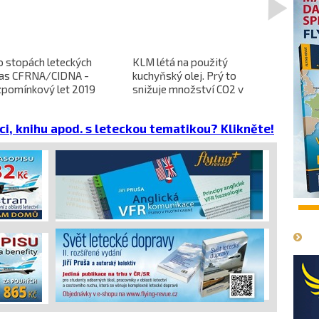
o stopách leteckých
KLM létá na použitý
L-610 no
ras CFRNA/CIDNA -
kuchyňský olej. Prý to
předběžn
zpomínkový let 2019
snižuje množství CO2 v
dokončen
emisích
dopravců 
projekt 
ci, knihu apod. s leteckou tematikou? Klikněte!
cena
1