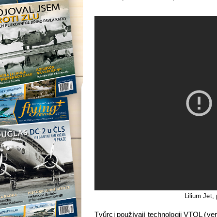
Lilium Jet,
Tvůrci používají technologii VTOL (verti