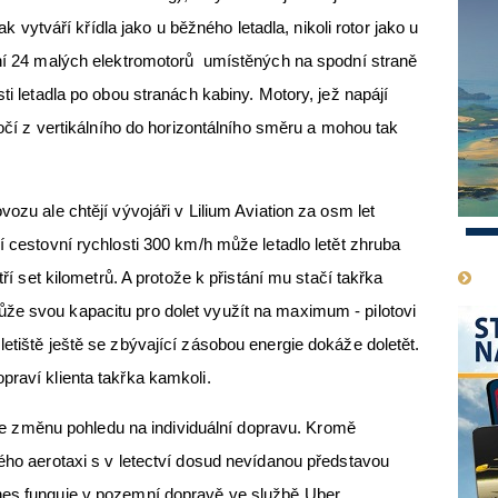
lak vytváří křídla jako u běžného letadla, nikoli rotor jako u
ání 24 malých elektromotorů umístěných na spodní straně
ti letadla po obou stranách kabiny. Motory, jež napájí
otočí z vertikálního do horizontálního směru a mohou tak
ozu ale chtějí vývojáři v Lilium Aviation za osm let
1
í cestovní rychlosti 300 km/h může letadlo letět zhruba
tří set kilometrů. A protože k přistání mu stačí takřka
že svou kapacitu pro dolet využít na maximum - pilotovi
etiště ještě se zbývající zásobou energie dokáže doletět.
praví klienta takřka kamkoli.
ibuje změnu pohledu na individuální dopravu. Kromě
vého aerotaxi s v letectví dosud nevídanou představou
nes funguje v pozemní dopravě ve službě Uber.