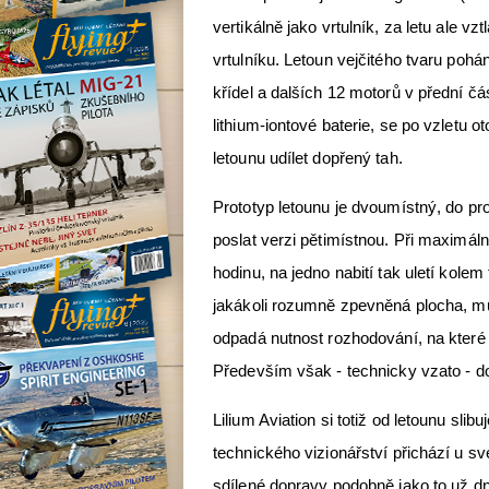
vertikálně jako vrtulník, za letu ale vzt
vrtulníku. Letoun vejčitého tvaru poh
křídel a dalších 12 motorů v přední čás
lithium-iontové baterie, se po vzletu 
letounu udílet dopřený tah.
Prototyp letounu je dvoumístný, do prov
poslat verzi pětimístnou. Při maximáln
hodinu, na jedno nabití tak uletí kolem 
jakákoli rozumně zpevněná plocha, mů
odpadá nutnost rozhodování, na které l
Především však - technicky vzato - do
Lilium Aviation si totiž od letounu sl
technického vizionářství přichází u s
sdílené dopravy podobně jako to už d