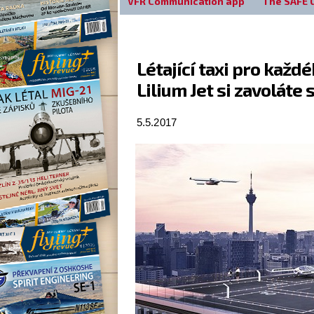
VFR Communication app
The SAFE 
Létající taxi pro každ
Lilium Jet si zavolát
5.5.2017