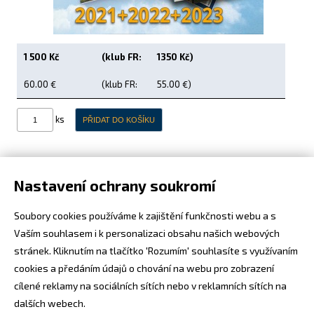
Letecká videa
Aktuální FR + archiv
1 500 Kč
(klub FR:
1350 Kč)
Letecká muzea
60.00 €
(klub FR:
55.00 €)
VFR Communication app
ks
The SAFE Guide app
Nabídky práce v letectví
Nastavení ochrany soukromí
Inzerujte s námi
E-SHOP
Tři ročníky v jednom - ročníky 2021+2022+2023 v
Soubory cookies používáme k zajištění funkčnosti webu a s
Vaším souhlasem i k personalizaci obsahu našich webových
elektronické podobě na flash USB disku.
stránek. Kliknutím na tlačítko 'Rozumím' souhlasíte s využívaním
Pořiďte si výhodné předplatné - ušetříte a žádné číslo vám
cookies a předáním údajů o chování na webu pro zobrazení
cílené reklamy na sociálních sítích nebo v reklamních sítích na
neuteče!
Více o předplatném zde
.
dalších webech.