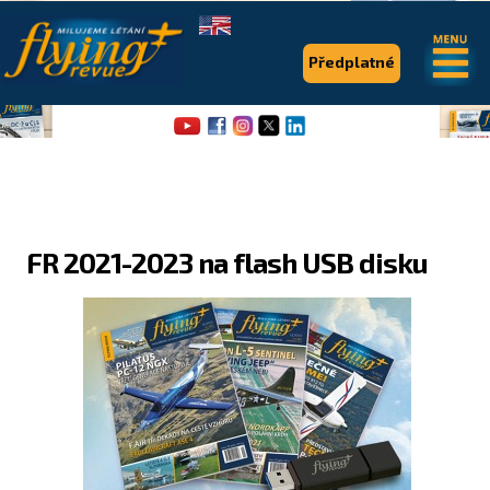
.
.
Předplatné
FR 2021-2023 na flash USB disku
Flying Revue
Články
Expedice
Pro piloty
Série & speciály