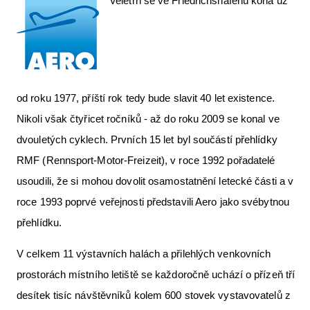
Veletrh se ve Friedrichshafenu koná už
od roku 1977, příští rok tedy bude slavit 40 let existence.
Nikoli však čtyřicet ročníků - až do roku 2009 se konal ve
dvouletých cyklech. Prvních 15 let byl součástí přehlídky
RMF (Rennsport-Motor-Freizeit), v roce 1992 pořadatelé
usoudili, že si mohou dovolit osamostatnění letecké části a v
roce 1993 poprvé veřejnosti představili Aero jako svébytnou
přehlídku.
V celkem 11 výstavních halách a přilehlých venkovních
prostorách místního letiště se každoročně uchází o přízeň tří
desítek tisíc návštěvníků kolem 600 stovek vystavovatelů z