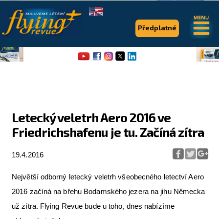
.
.
Předplatné
Letecký veletrh Aero 2016 ve
Friedrichshafenu je tu. Začíná zítra
Flying Revue
Články
19.4.2016
Expedice
Největší odborný letecký veletrh všeobecného letectví Aero
Pro piloty
2016 začíná na břehu Bodamského jezera na jihu Německa
už zítra. Flying Revue bude u toho, dnes nabízíme
Série & speciály