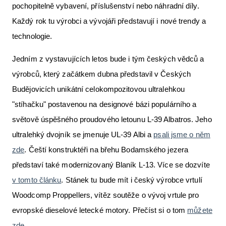
pochopitelně vybavení, příslušenství nebo náhradní díly.
Každý rok tu výrobci a vývojáři představují i nové trendy a
technologie.
Jedním z vystavujících letos bude i tým českých vědců a
výrobců, který začátkem dubna představil v Českých
Budějovicích unikátní celokompozitovou ultralehkou
"stíhačku" postavenou na designové bázi populárního a
světově úspěšného proudového letounu L-39 Albatros. Jeho
ultralehký dvojník se jmenuje UL-39 Albi a
psali jsme o něm
zde
. Čeští konstruktéři na břehu Bodamského jezera
představí také modernizovaný Blaník L-13. Více se dozvíte
v tomto článku
. Stánek tu bude mít i český výrobce vrtulí
Woodcomp Proppellers, vítěz soutěže o vývoj vrtule pro
evropské dieselové letecké motory. Přečíst si o tom
můžete
zde
.