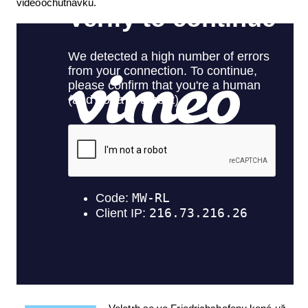
videoochutnávku.
Letecká videa
Aktuální FR + archiv
Letecká muzea
VFR Communication app
The SAFE Guide app
Nabídky práce v letectví
Inzerujte s námi
E-SHOP