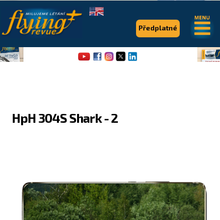
.
.
Předplatné
HpH 304S Shark - 2
Flying Revue
Články
Expedice
Pro piloty
Série & speciály