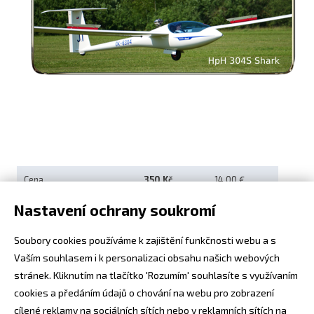
Letecká videa
Aktuální FR + archiv
Letecká muzea
VFR Communication app
The SAFE Guide app
Nabídky práce v letectví
Cena
350 Kč
14.00 €
Inzerujte s námi
Nastavení ochrany soukromí
E-SHOP
Značka telefonu:
Soubory cookies používáme k zajištění funkčnosti webu a s
Vaším souhlasem i k personalizaci obsahu našich webových
Silikonový kryt s potiskem.
stránek. Kliknutím na tlačítko 'Rozumím' souhlasíte s využívaním
Výřezy na fotoaparát a konektory jsou vždy dle typu telefonu
cookies a předáním údajů o chování na webu pro zobrazení
cílené reklamy na sociálních sítích nebo v reklamních sítích na
v názvu produktu.