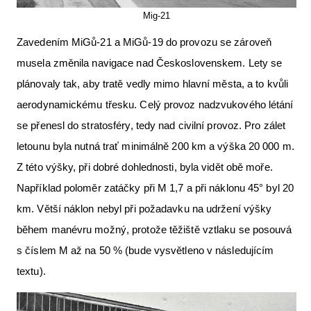
Mig-21
Zavedením MiGů-21 a MiGů-19 do provozu se zároveň
musela změnila navigace nad Československem. Lety se
plánovaly tak, aby tratě vedly mimo hlavní města, a to kvůli
aerodynamickému třesku. Celý provoz nadzvukového létání
se přenesl do stratosféry, tedy nad civilní provoz. Pro zálet
letounu byla nutná trať minimálně 200 km a výška 20 000 m.
Z této výšky, při dobré dohlednosti, byla vidět obě moře.
Například poloměr zatáčky při M 1,7 a při náklonu 45° byl 20
km. Větší náklon nebyl při požadavku na udržení výšky
během manévru možný, protože těžiště vztlaku se posouvá
s číslem M až na 50 % (bude vysvětleno v následujícím
textu).