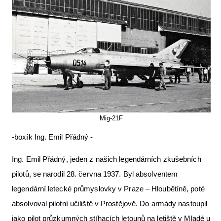
Mig-21F
-boxík Ing. Emil Přádný -
Ing. Emil Přádný, jeden z našich legendárních zkušebních
pilotů, se narodil 28. června 1937. Byl absolventem
legendární letecké průmyslovky v Praze – Hloubětíně, poté
absolvoval pilotní učiliště v Prostějově. Do armády nastoupil
jako pilot průzkumných stíhacích letounů na letiště v Mladé u