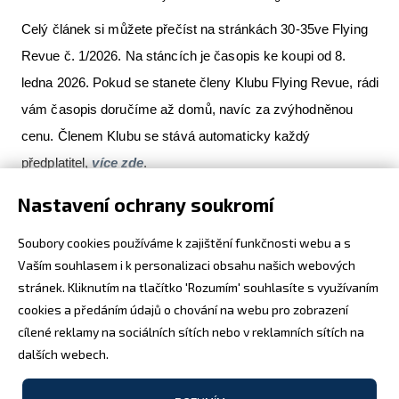
Celý článek si můžete přečíst na stránkách 30-35ve Flying
Revue č. 1/2026. Na stáncích je časopis ke koupi od 8.
ledna 2026. Pokud se stanete členy Klubu Flying Revue, rádi
vám časopis doručíme až domů, navíc za zvýhodněnou
cenu. Členem Klubu se stává automaticky každý
předplatitel,
více zde
.
Nastavení ochrany soukromí
Soubory cookies používáme k zajištění funkčnosti webu a s
Flying Revue 1/2026
31.1.2026
Vaším souhlasem i k personalizaci obsahu našich webových
Sharkem na Dubai Airshow 2025
stránek. Kliknutím na tlačítko 'Rozumím' souhlasíte s využívaním
cookies a předáním údajů o chování na webu pro zobrazení
7.2.2026
cílené reklamy na sociálních sítích nebo v reklamních sítích na
Úvod do světa bezmotorového létání
dalších webech.