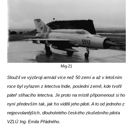
Letecká videa
Aktuální FR + archiv
Letecká muzea
VFR Communication app
The SAFE Guide app
Nabídky práce v letectví
Mig-21
Inzerujte s námi
Sloužil ve výzbroji armád více než 50 zemí a až v letošním
roce byl vyřazen z letectva Indie, poslední země, kde tvořil
E-SHOP
páteř stíhacího letectva. Je proto na místě připomenout si ho
nyní především tak, jak ho viděli jeho piloti. A to od jednoho z
nejpovolanějších, dlouholetého českého zkušebního pilota
VZLÚ Ing. Emila Přádného.