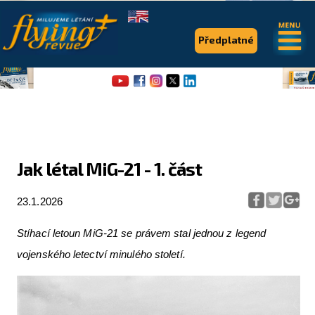
.
.
Předplatné
Jak létal MiG-21 - 1. část
Flying Revue
23.1.2026
Články
Stíhací letoun MiG-21 se právem stal jednou z legend
Expedice
vojenského letectví minulého století.
Pro piloty
Série & speciály