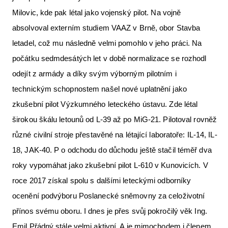
Milovic, kde pak létal jako vojenský pilot. Na vojně
absolvoval externím studiem VAAZ v Brně, obor Stavba
letadel, což mu následně velmi pomohlo v jeho práci. Na
počátku sedmdesátých let v době normalizace se rozhodl
odejít z armády a díky svým výborným pilotním i
technickým schopnostem našel nové uplatnění jako
zkušební pilot Výzkumného leteckého ústavu. Zde létal
širokou škálu letounů od L-39 až po MiG-21. Pilotoval rovněž
různé civilní stroje přestavěné na létající laboratoře: IL-14, IL-
18, JAK-40. P o odchodu do důchodu ještě stačil téměř dva
roky vypomáhat jako zkušební pilot L-610 v Kunovicích. V
roce 2017 získal spolu s dalšími leteckými odborníky
ocenění podvýboru Poslanecké sněmovny za celoživotní
přínos svému oboru. I dnes je přes svůj pokročilý věk Ing.
Emil Přádný stále velmi aktivní. A je mimochodem i členem