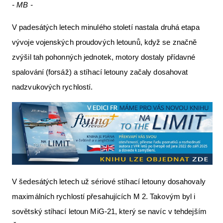
- MB -
V padesátých letech minulého století nastala druhá etapa
vývoje vojenských proudových letounů, když se značně
zvýšil tah pohonných jednotek, motory dostaly přídavné
spalování (forsáž) a stíhací letouny začaly dosahovat
nadzvukových rychlostí.
V šedesátých letech už sériové stíhací letouny dosahovaly
maximálních rychlostí přesahujících M 2. Takovým byl i
sovětský stíhací letoun MiG-21, který se navíc v tehdejším