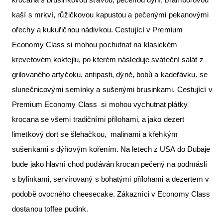
kaší s mrkví, růžičkovou kapustou a pečenými pekanovými
ořechy a kukuřičnou nádivkou. Cestující v Premium
Economy Class si mohou pochutnat na klasickém
krevetovém koktejlu, po kterém následuje sváteční salát z
grilovaného artyčoku, antipasti, dýně, bobů a kadeřávku, se
slunečnicovými semínky a sušenými brusinkami. Cestující v
Premium Economy Class si mohou vychutnat plátky
krocana se všemi tradičními přílohami, a jako dezert
limetkový dort se šlehačkou, malinami a křehkým
sušenkami s dýňovým kořením. Na letech z USA do Dubaje
bude jako hlavní chod podáván krocan pečený na podmáslí
s bylinkami, servírovaný s bohatými přílohami a dezertem v
podobě ovocného cheesecake. Zákazníci v Economy Class
dostanou toffee pudink.