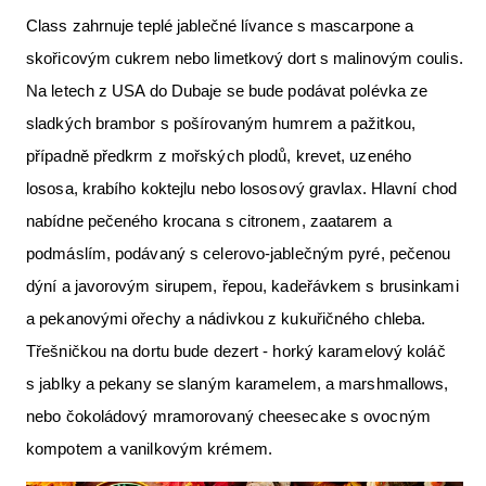
Class zahrnuje teplé jablečné lívance s mascarpone a
skořicovým cukrem nebo limetkový dort s malinovým coulis.
Na letech z USA do Dubaje se bude podávat polévka ze
sladkých brambor s pošírovaným humrem a pažitkou,
případně předkrm z mořských plodů, krevet, uzeného
lososa, krabího koktejlu nebo lososový gravlax. Hlavní chod
nabídne pečeného krocana s citronem, zaatarem a
podmáslím, podávaný s celerovo-jablečným pyré, pečenou
dýní a javorovým sirupem, řepou, kadeřávkem s brusinkami
a pekanovými ořechy a nádivkou z kukuřičného chleba.
Třešničkou na dortu bude dezert - horký karamelový koláč
s jablky a pekany se slaným karamelem, a marshmallows,
nebo čokoládový mramorovaný cheesecake s ovocným
kompotem a vanilkovým krémem.