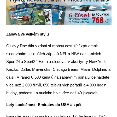
Zábava ve velkém stylu
Oslavy Dne díkuvzdání si mohou cestující zpříjemnit
sledováním nejlepších zápasů NFL a NBA na stanicích
Sport24 a Sport24 Extra a sledovat v akci týmy New York
Knicks, Dallas Mavericks, Chicago Bears, Miami Dolphins a
další. V rámci 6 500 kanálů na zábavním portálu
ice
najdete
více než 2 000 filmů, 650 televizních pořadů a 4 000 hodin
hudby, podcastů a audioknih ve více než 40 jazycích.
​​Lety společnosti Emirates do USA a zpět
Emirates v současnosti nabízí lety do 12 destinací v USA,