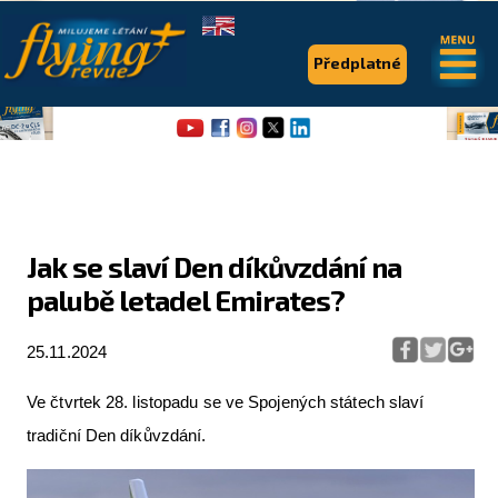
.
.
Předplatné
Jak se slaví Den díkůvzdání na
palubě letadel Emirates?
Flying Revue
Články
25.11.2024
Expedice
Ve čtvrtek 28. listopadu se ve Spojených státech slaví
Pro piloty
tradiční Den díkůvzdání.
Série & speciály