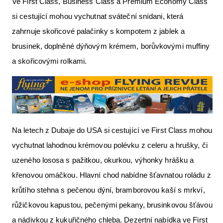
Ve First Class, Business Class a Premium Economy Class
si cestující mohou vychutnat sváteční snídani, která
zahrnuje skořicové palačinky s kompotem z jablek a
brusinek, doplněné dýňovým krémem, borůvkovými muffiny
a skořicovými rolkami.
Na letech z Dubaje do USA si cestující ve First Class mohou
vychutnat lahodnou krémovou polévku z celeru a hrušky, či
uzeného lososa s pažitkou, okurkou, výhonky hrášku a
křenovou omáčkou. Hlavní chod nabídne šťavnatou roládu z
krůtího stehna s pečenou dýní, bramborovou kaší s mrkví,
růžičkovou kapustou, pečenými pekany, brusinkovou šťávou
a nádivkou z kukuřičného chleba. Dezertní nabídka ve First