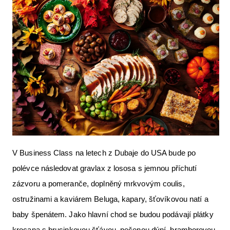
V Business Class na letech z Dubaje do USA bude po
polévce následovat gravlax z lososa s jemnou příchutí
zázvoru a pomeranče, doplněný mrkvovým coulis,
ostružinami a kaviárem Beluga, kapary, šťovíkovou natí a
baby špenátem. Jako hlavní chod se budou podávají plátky
krocana s brusinkovou šťávou, pečenou dýní, bramborovou