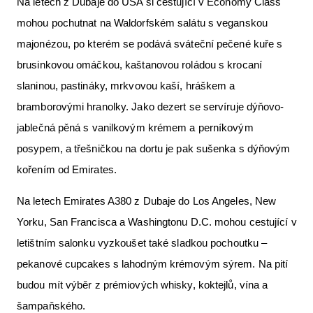
Na letech z Dubaje do USA si cestující v Economy Class
mohou pochutnat na Waldorfském salátu s veganskou
majonézou, po kterém se podává sváteční pečené kuře s
brusinkovou omáčkou, kaštanovou roládou s krocaní
slaninou, pastináky, mrkvovou kaší, hráškem a
bramborovými hranolky. Jako dezert se servíruje dýňovo-
jablečná pěná s vanilkovým krémem a perníkovým
posypem, a třešničkou na dortu je pak sušenka s dýňovým
kořením od Emirates.
Na letech Emirates A380 z Dubaje do Los Angeles, New
Yorku, San Francisca a Washingtonu D.C. mohou cestující v
letištním salonku vyzkoušet také sladkou pochoutku –
pekanové cupcakes s lahodným krémovým sýrem. Na pití
budou mít výběr z prémiových whisky, koktejlů, vína a
šampaňského.