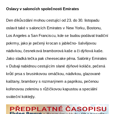
Oslavy v saloncích společnosti Emirates
Den díkůvzdání mohou cestující od 23. do 30. listopadu
oslavit také v saloncích Emirates v New Yorku, Bostonu,
Los Angeles a San Franciscu, kde se budou podávat tradiční
pokrmy, jako je pečený krocan s jablečno- šalvějovou
nádivkou, česneková bramborová kaše a či dýňová kaše.
Jako sladká tečka pak cheesecake pěna. Salónky Emirates
v Dubaji nabídnou cestujícím slané dýňové koláče, pečená
krůtí prsa s brusinkovou omáčkou, nádivkou, glazované
kaštany, brambory s rozmarýnem a paprikou, pečenou
kořenovou zeleninu s růžičkovou kapustou a speciální
sváteční koktejly.