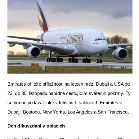
Letecká videa
Aktuální FR + archiv
Letecká muzea
VFR Communication app
The SAFE Guide app
Nabídky práce v letectví
Inzerujte s námi
Emirates při této příležitosti na letech mezi Dubají a USA od
23. do 30. listopadu nabídne cestujícím sváteční pokrmy. Ty
E-SHOP
se budou podávat také v letištních saloncích Emirates v
Dubaji, Bostonu, New Yorku, Los Angeles a San Franciscu.
Den díkuvzdání v oblacích