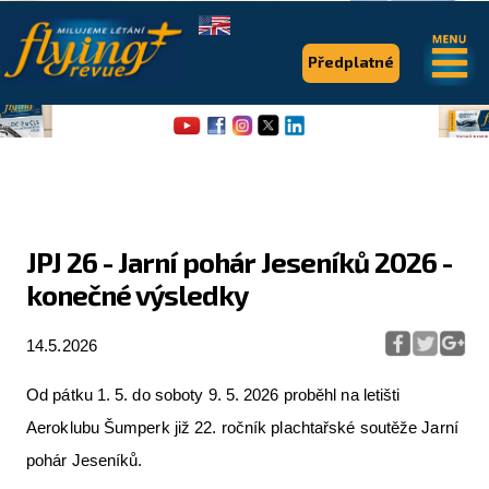
.
.
Předplatné
JPJ 26 - Jarní pohár Jeseníků 2026 -
konečné výsledky
Flying Revue
Články
14.5.2026
Expedice
Od pátku 1. 5. do soboty 9. 5. 2026 proběhl na letišti
Pro piloty
Aeroklubu Šumperk již 22. ročník plachtařské soutěže Jarní
pohár Jeseníků.
Série & speciály