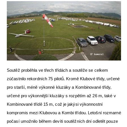
Letecká videa
Aktuální FR + archiv
Letecká muzea
VFR Communication app
The SAFE Guide app
Nabídky práce v letectví
Soutěž proběhla ve třech třídách a soutěže se celkem
Inzerujte s námi
zúčastnilo rekordních 75 pilotů. Kromě Klubové třídy, určené
E-SHOP
pro starší, méně výkonné kluzáky a Kombinované třídy,
určené pro výkonnější kluzáky s rozpětím až 26 m, také v
Kombinované třídě 15 m, což je jakýsi výkonnostní
kompromis mezi Klubovou a Kombi třídou. Letošní rozmarné
počasí umožnilo během devíti soutěžních dní odletět pouze