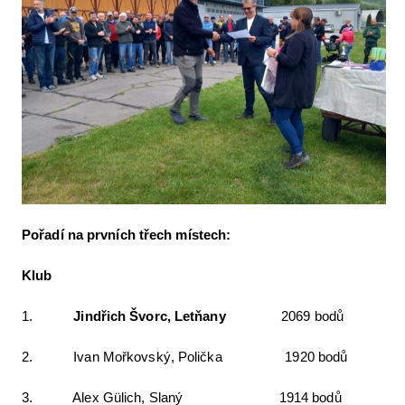
Pořadí na první
ch t
řech mí
stech:
Klub
1.
Jindř
ich
Š
vorc, Let
ňany
2069 bodů
2. Ivan Mořkovský, Polička 1920 bodů
3. Alex Gülich, Slaný 1914 bodů