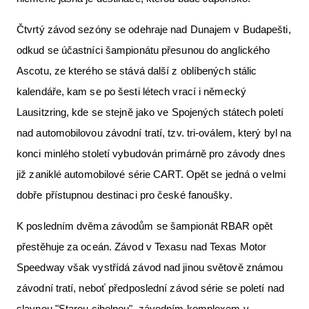
Čtvrtý závod sezóny se odehraje nad Dunajem v Budapešti,
odkud se účastníci šampionátu přesunou do anglického
Ascotu, ze kterého se stává další z oblíbených stálic
kalendáře, kam se po šesti létech vrací i německý
Lausitzring, kde se stejně jako ve Spojených státech poletí
nad automobilovou závodní tratí, tzv. tri-oválem, který byl na
konci minlého století vybudován primárně pro závody dnes
již zaniklé automobilové série CART. Opět se jedná o velmi
dobře přístupnou destinaci pro české fanoušky.
K posledním dvěma závodům se šampionát RBAR opět
přestěhuje za oceán. Závod v Texasu nad Texas Motor
Speedway však vystřídá závod nad jinou světově známou
závodní tratí, neboť předposlední závod série se poletí nad
slavnou "Starou cihelnou", závodním komplexem v