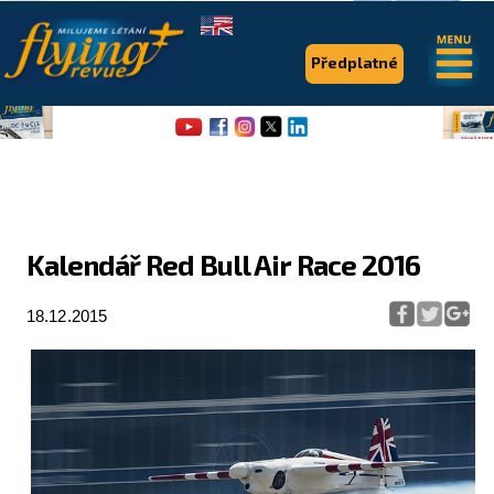
.
.
Předplatné
Kalendář Red Bull Air Race 2016
Flying Revue
18.12.2015
Články
Expedice
Pro piloty
Série & speciály