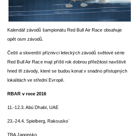
Letecká videa
Aktuální FR + archiv
Kalendář závodů šampionátu Red Bull Air Race obsahuje
Letecká muzea
opět osm závodů.
VFR Communication app
Čeští a slovenští příznivci leteckých závodů světové série
The SAFE Guide app
Red Bull Air Race mají příští rok dobrou příležitost navštívit
Nabídky práce v letectví
hned tři závody, které se budou konat v snadno přístupných
Inzerujte s námi
lokalitách ve střední Evropě.
E-SHOP
RBAR v roce 2016
11.-12.3. Abú Dhabí, UAE
23.-24.4. Spielberg, Rakousko¨
TBA Japonsko