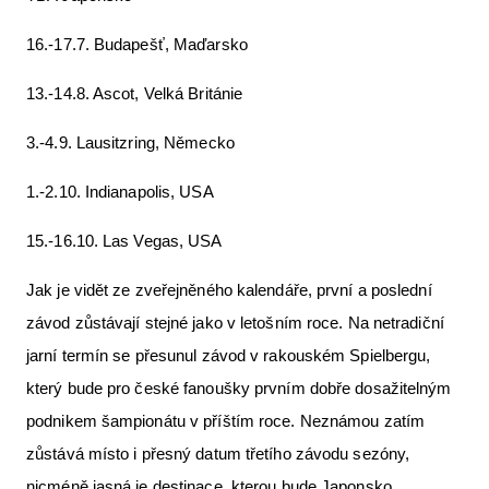
16.-17.7. Budapešť, Maďarsko
13.-14.8. Ascot, Velká Británie
3.-4.9. Lausitzring, Německo
1.-2.10. Indianapolis, USA
15.-16.10. Las Vegas, USA
Jak je vidět ze zveřejněného kalendáře, první a poslední
závod zůstávají stejné jako v letošním roce. Na netradiční
jarní termín se přesunul závod v rakouském Spielbergu,
který bude pro české fanoušky prvním dobře dosažitelným
podnikem šampionátu v příštím roce. Neznámou zatím
zůstává místo i přesný datum třetího závodu sezóny,
nicméně jasná je destinace, kterou bude Japonsko.